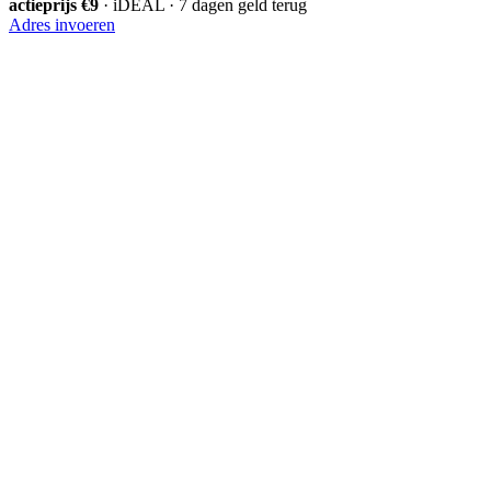
actieprijs €9
· iDEAL · 7 dagen geld terug
Adres invoeren