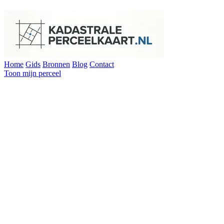
Home
Gids
Bronnen
Blog
Contact
Toon mijn perceel