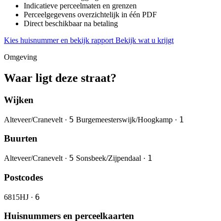
Indicatieve perceelmaten en grenzen
Perceelgegevens overzichtelijk in één PDF
Direct beschikbaar na betaling
Kies huisnummer en bekijk rapport
Bekijk wat u krijgt
Omgeving
Waar ligt deze straat?
Wijken
5
1
Alteveer/Cranevelt ·
Burgemeesterswijk/Hoogkamp ·
Buurten
5
1
Alteveer/Cranevelt ·
Sonsbeek/Zijpendaal ·
Postcodes
6
6815HJ ·
Huisnummers en perceelkaarten