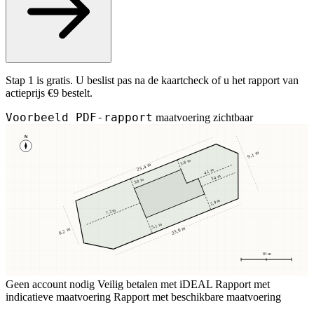
Stap 1 is gratis. U beslist pas na de kaartcheck of u het rapport van
actieprijs €9 bestelt.
Voorbeeld PDF-rapport
maatvoering zichtbaar
N
9,1 m
3,8 m
25,4 m
4,1 m
3,4 m
3,8 m
2,9 m
7,2 m
5,1 m
23,8 m
8,2 m
10 m
Geen account nodig
Veilig betalen met iDEAL
Rapport met
indicatieve maatvoering
Rapport met beschikbare maatvoering