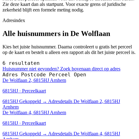
Zie deze kaart dan als startpunt. Voor exacte grens of juridische
zekerheid blijft een formele meting nodig.
Adresindex
Alle huisnummers in De Wolflaan
Kies het juiste huisnummer. Daarna controleert u gratis het perceel
op de kaart en bestelt u alleen een rapport als dit het juiste perceel is.
6 resultaten
Huisnummer niet gevonden? Zoek bovenaan direct op adres
Adres
Postcode
Perceel
Open
De Wolflaan 2, 6815HJ Arnhem
6815HJ · Perceelkaart
6815HJ
Gekoppeld
→
Adresdetails De Wolflaan 2, 6815HJ
Arnhem
De Wolflaan 4, 6815HJ Arnhem
6815HJ · Perceelkaart
6815HJ
Gekoppeld
→
Adresdetails De Wolflaan 4, 6815HJ