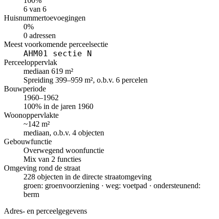
100%
6 van 6
Huisnummertoevoegingen
0%
0 adressen
Meest voorkomende perceelsectie
AHM01 sectie N
Perceeloppervlak
mediaan 619 m²
Spreiding 399–959 m², o.b.v. 6 percelen
Bouwperiode
1960–1962
100% in de jaren 1960
Woonoppervlakte
~142 m²
mediaan, o.b.v. 4 objecten
Gebouwfunctie
Overwegend woonfunctie
Mix van 2 functies
Omgeving rond de straat
228 objecten in de directe straatomgeving
groen: groenvoorziening · weg: voetpad · ondersteunend:
berm
Adres- en perceelgegevens