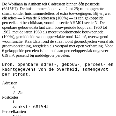
De Wolflaan in Arnhem telt 6 adressen binnen één postcode
(6815HJ). De huisnummers lopen van 2 tot 25; ruim opgezette
straat; zonder huisnummerletters of extra toevoegingen. Bij vrijwel
elk adres — 6 van de 6 adressen (100%) — is een gekoppelde
perceelkaart beschikbaar, vooral in sectie AHM01 sectie N. De
openbare gebouwdata laat zien: bouwperiode loopt van 1960 tot
1962, met de jaren 1960 als meest voorkomende bouwperiode
(100%), gemiddelde woonoppervlakte rond 142 m², overwegend
woonfunctie. Kaartdata rond de straat toont groenobjecten vooral als
groenvoorziening, wegdelen als voetpad met open verharding. Voor
6 gekoppelde percelen is het mediaan perceeloppervlak ongeveer
619 m², passend bij middelgrote percelen.
Bron: openbare adres-, gebouw-, perceel- en
kaartgegevens van de overheid, samengevat
per straat.
Adressen
6
2–25
Postcodes
1
vaakst: 6815HJ
Perceelkaarten