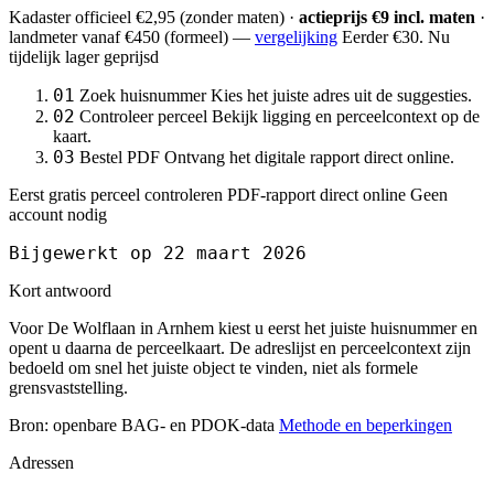
Kadaster officieel
€2,95
(zonder maten) ·
actieprijs €9 incl. maten
·
landmeter
vanaf €450
(formeel) —
vergelijking
Eerder €30. Nu
tijdelijk lager geprijsd
01
Zoek huisnummer
Kies het juiste adres uit de suggesties.
02
Controleer perceel
Bekijk ligging en perceelcontext op de
kaart.
03
Bestel PDF
Ontvang het digitale rapport direct online.
Eerst gratis perceel controleren
PDF-rapport direct online
Geen
account nodig
Bijgewerkt op 22 maart 2026
Kort antwoord
Voor De Wolflaan in Arnhem kiest u eerst het juiste huisnummer en
opent u daarna de perceelkaart. De adreslijst en perceelcontext zijn
bedoeld om snel het juiste object te vinden, niet als formele
grensvaststelling.
Bron: openbare BAG- en PDOK-data
Methode en beperkingen
Adressen