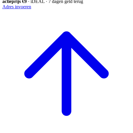
actieprijs €9
· iDEAL · 7 dagen geld terug
Adres invoeren