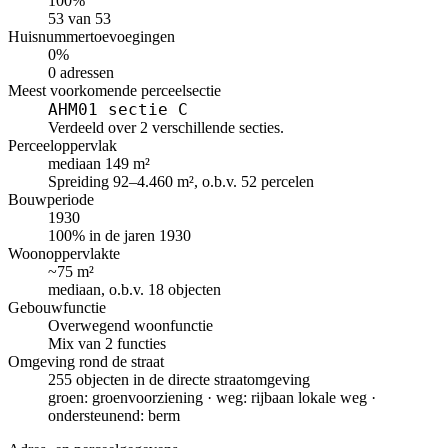
100%
53 van 53
Huisnummertoevoegingen
0%
0 adressen
Meest voorkomende perceelsectie
AHM01 sectie C
Verdeeld over 2 verschillende secties.
Perceeloppervlak
mediaan 149 m²
Spreiding 92–4.460 m², o.b.v. 52 percelen
Bouwperiode
1930
100% in de jaren 1930
Woonoppervlakte
~75 m²
mediaan, o.b.v. 18 objecten
Gebouwfunctie
Overwegend woonfunctie
Mix van 2 functies
Omgeving rond de straat
255 objecten in de directe straatomgeving
groen: groenvoorziening · weg: rijbaan lokale weg ·
ondersteunend: berm