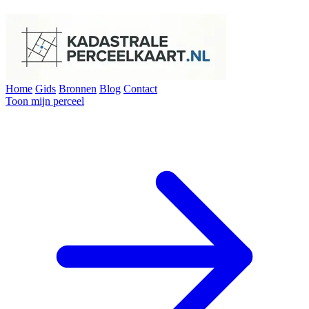
Home
Gids
Bronnen
Blog
Contact
Toon mijn perceel