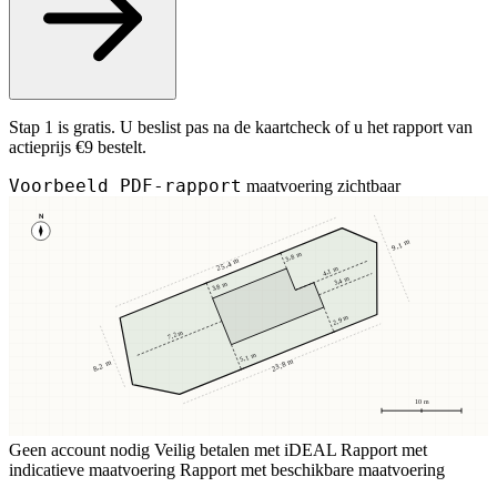
Stap 1 is gratis. U beslist pas na de kaartcheck of u het rapport van
actieprijs €9 bestelt.
Voorbeeld PDF-rapport
maatvoering zichtbaar
N
9,1 m
3,8 m
25,4 m
4,1 m
3,4 m
3,8 m
2,9 m
7,2 m
5,1 m
23,8 m
8,2 m
10 m
Geen account nodig
Veilig betalen met iDEAL
Rapport met
indicatieve maatvoering
Rapport met beschikbare maatvoering