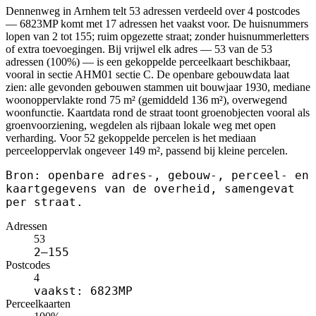
Dennenweg in Arnhem telt 53 adressen verdeeld over 4 postcodes
— 6823MP komt met 17 adressen het vaakst voor. De huisnummers
lopen van 2 tot 155; ruim opgezette straat; zonder huisnummerletters
of extra toevoegingen. Bij vrijwel elk adres — 53 van de 53
adressen (100%) — is een gekoppelde perceelkaart beschikbaar,
vooral in sectie AHM01 sectie C. De openbare gebouwdata laat
zien: alle gevonden gebouwen stammen uit bouwjaar 1930, mediane
woonoppervlakte rond 75 m² (gemiddeld 136 m²), overwegend
woonfunctie. Kaartdata rond de straat toont groenobjecten vooral als
groenvoorziening, wegdelen als rijbaan lokale weg met open
verharding. Voor 52 gekoppelde percelen is het mediaan
perceeloppervlak ongeveer 149 m², passend bij kleine percelen.
Bron: openbare adres-, gebouw-, perceel- en
kaartgegevens van de overheid, samengevat
per straat.
Adressen
53
2–155
Postcodes
4
vaakst: 6823MP
Perceelkaarten