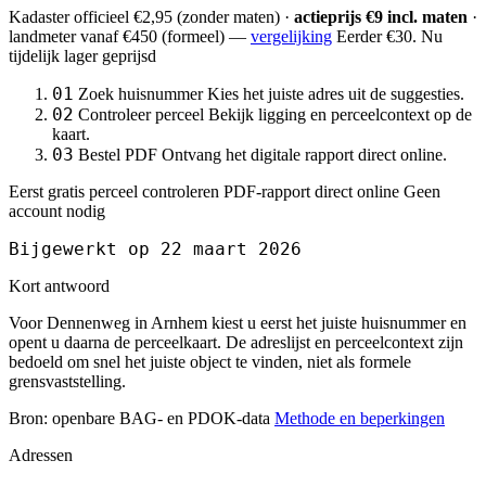
Kadaster officieel
€2,95
(zonder maten) ·
actieprijs €9 incl. maten
·
landmeter
vanaf €450
(formeel) —
vergelijking
Eerder €30. Nu
tijdelijk lager geprijsd
01
Zoek huisnummer
Kies het juiste adres uit de suggesties.
02
Controleer perceel
Bekijk ligging en perceelcontext op de
kaart.
03
Bestel PDF
Ontvang het digitale rapport direct online.
Eerst gratis perceel controleren
PDF-rapport direct online
Geen
account nodig
Bijgewerkt op 22 maart 2026
Kort antwoord
Voor Dennenweg in Arnhem kiest u eerst het juiste huisnummer en
opent u daarna de perceelkaart. De adreslijst en perceelcontext zijn
bedoeld om snel het juiste object te vinden, niet als formele
grensvaststelling.
Bron: openbare BAG- en PDOK-data
Methode en beperkingen
Adressen