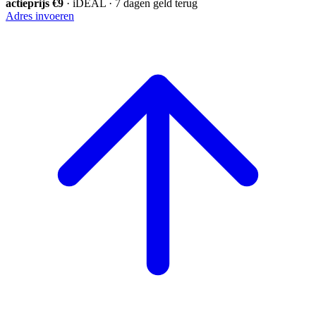
actieprijs €9
· iDEAL · 7 dagen geld terug
Adres invoeren