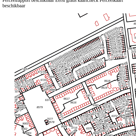
Perceelrapport beschikbaar
Eerst gratis kaartcheck
Perceelkaart
beschikbaar