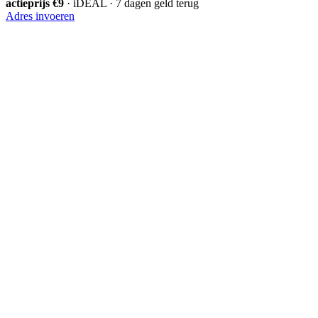
actieprijs €9
· iDEAL · 7 dagen geld terug
Adres invoeren