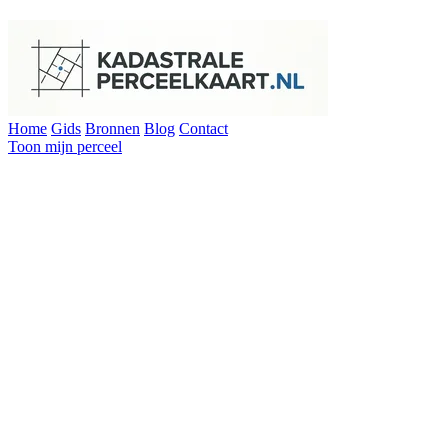
Home
Gids
Bronnen
Blog
Contact
Toon mijn perceel