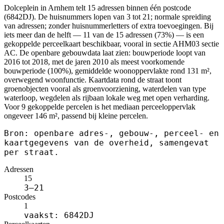
Dolceplein in Arnhem telt 15 adressen binnen één postcode
(6842DJ). De huisnummers lopen van 3 tot 21; normale spreiding
van adressen; zonder huisnummerletters of extra toevoegingen. Bij
iets meer dan de helft — 11 van de 15 adressen (73%) — is een
gekoppelde perceelkaart beschikbaar, vooral in sectie AHM03 sectie
AC. De openbare gebouwdata laat zien: bouwperiode loopt van
2016 tot 2018, met de jaren 2010 als meest voorkomende
bouwperiode (100%), gemiddelde woonoppervlakte rond 131 m²,
overwegend woonfunctie. Kaartdata rond de straat toont
groenobjecten vooral als groenvoorziening, waterdelen van type
waterloop, wegdelen als rijbaan lokale weg met open verharding.
Voor 9 gekoppelde percelen is het mediaan perceeloppervlak
ongeveer 146 m², passend bij kleine percelen.
Bron: openbare adres-, gebouw-, perceel- en
kaartgegevens van de overheid, samengevat
per straat.
Adressen
15
3–21
Postcodes
1
vaakst: 6842DJ