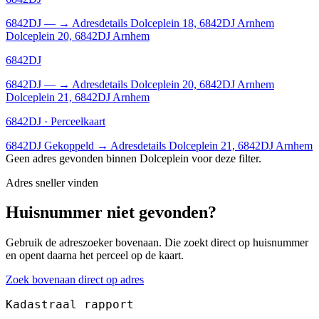
6842DJ
—
→
Adresdetails Dolceplein 18, 6842DJ Arnhem
Dolceplein 20, 6842DJ Arnhem
6842DJ
6842DJ
—
→
Adresdetails Dolceplein 20, 6842DJ Arnhem
Dolceplein 21, 6842DJ Arnhem
6842DJ · Perceelkaart
6842DJ
Gekoppeld
→
Adresdetails Dolceplein 21, 6842DJ Arnhem
Geen adres gevonden binnen Dolceplein voor deze filter.
Adres sneller vinden
Huisnummer niet gevonden?
Gebruik de adreszoeker bovenaan. Die zoekt direct op huisnummer
en opent daarna het perceel op de kaart.
Zoek bovenaan direct op adres
Kadastraal rapport