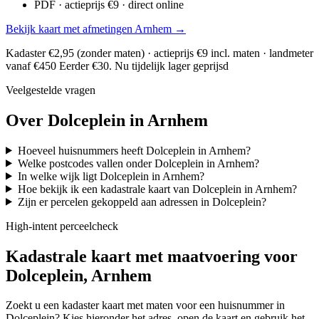
PDF · actieprijs €9 · direct online
Bekijk kaart met afmetingen Arnhem →
Kadaster €2,95 (zonder maten) · actieprijs €9 incl. maten · landmeter
vanaf €450
Eerder €30. Nu tijdelijk lager geprijsd
Veelgestelde vragen
Over Dolceplein in Arnhem
Hoeveel huisnummers heeft Dolceplein in Arnhem?
Welke postcodes vallen onder Dolceplein in Arnhem?
In welke wijk ligt Dolceplein in Arnhem?
Hoe bekijk ik een kadastrale kaart van Dolceplein in Arnhem?
Zijn er percelen gekoppeld aan adressen in Dolceplein?
High-intent perceelcheck
Kadastrale kaart met maatvoering voor
Dolceplein, Arnhem
Zoekt u een kadaster kaart met maten voor een huisnummer in
Dolceplein? Kies hieronder het adres, open de kaart en gebruik het