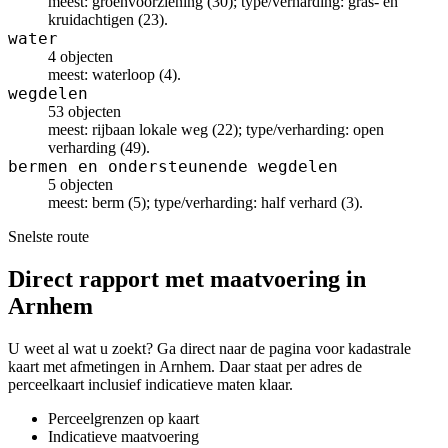
meest: groenvoorziening (30); type/verharding: gras- en
kruidachtigen (23).
water
4 objecten
meest: waterloop (4).
wegdelen
53 objecten
meest: rijbaan lokale weg (22); type/verharding: open
verharding (49).
bermen en ondersteunende wegdelen
5 objecten
meest: berm (5); type/verharding: half verhard (3).
Snelste route
Direct rapport met maatvoering in
Arnhem
U weet al wat u zoekt? Ga direct naar de pagina voor kadastrale
kaart met afmetingen in Arnhem. Daar staat per adres de
perceelkaart inclusief indicatieve maten klaar.
Perceelgrenzen op kaart
Indicatieve maatvoering