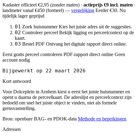
Kadaster officieel
€2,95
(zonder maten) ·
actieprijs €9 incl. maten
·
landmeter
vanaf €450
(formeel) —
vergelijking
Eerder €30. Nu
tijdelijk lager geprijsd
01
Zoek huisnummer
Kies het juiste adres uit de suggesties.
02
Controleer perceel
Bekijk ligging en perceelcontext op de
kaart.
03
Bestel PDF
Ontvang het digitale rapport direct online.
Eerst gratis perceel controleren
PDF-rapport direct online
Geen
account nodig
Bijgewerkt op 22 maart 2026
Kort antwoord
Voor Dolceplein in Arnhem kiest u eerst het juiste huisnummer en
opent u daarna de perceelkaart. De adreslijst en perceelcontext zijn
bedoeld om snel het juiste object te vinden, niet als formele
grensvaststelling.
Bron: openbare BAG- en PDOK-data
Methode en beperkingen
Adressen