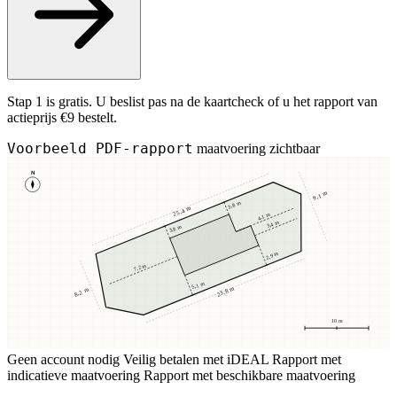
Stap 1 is gratis. U beslist pas na de kaartcheck of u het rapport van
actieprijs €9 bestelt.
Voorbeeld PDF-rapport
maatvoering zichtbaar
N
9,1 m
3,8 m
25,4 m
4,1 m
3,4 m
3,8 m
2,9 m
7,2 m
5,1 m
23,8 m
8,2 m
10 m
Geen account nodig
Veilig betalen met iDEAL
Rapport met
indicatieve maatvoering
Rapport met beschikbare maatvoering