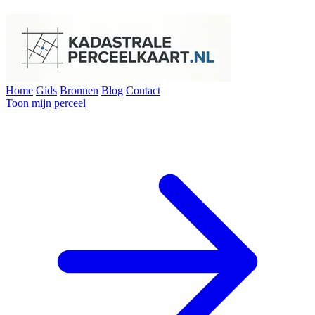
Home
Gids
Bronnen
Blog
Contact
Toon mijn perceel