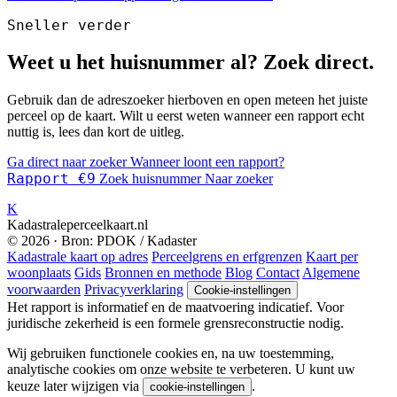
Sneller verder
Weet u het huisnummer al? Zoek direct.
Gebruik dan de adreszoeker hierboven en open meteen het juiste
perceel op de kaart. Wilt u eerst weten wanneer een rapport echt
nuttig is, lees dan kort de uitleg.
Ga direct naar zoeker
Wanneer loont een rapport?
Rapport €9
Zoek huisnummer
Naar zoeker
K
Kadastraleperceelkaart.nl
© 2026 · Bron: PDOK / Kadaster
Kadastrale kaart op adres
Perceelgrens en erfgrenzen
Kaart per
woonplaats
Gids
Bronnen en methode
Blog
Contact
Algemene
voorwaarden
Privacyverklaring
Cookie-instellingen
Het rapport is informatief en de maatvoering indicatief. Voor
juridische zekerheid is een formele grensreconstructie nodig.
Wij gebruiken functionele cookies en, na uw toestemming,
analytische cookies om onze website te verbeteren. U kunt uw
keuze later wijzigen via
.
cookie-instellingen