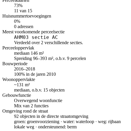
Perceelkaarten
73%
11 van 15
Huisnummertoevoegingen
0%
0 adressen
Meest voorkomende perceelsectie
AHM03 sectie AC
Verdeeld over 2 verschillende secties.
Perceeloppervlak
mediaan 146 m²
Spreiding 96–393 m², o.b.v. 9 percelen
Bouwperiode
2016–2018
100% in de jaren 2010
Woonoppervlakte
~131 m²
mediaan, o.b.v. 15 objecten
Gebouwfunctie
Overwegend woonfunctie
Mix van 2 functies
Omgeving rond de straat
92 objecten in de directe straatomgeving
groen: groenvoorziening · water: waterloop · weg: rijbaan
lokale weg · ondersteunend: berm