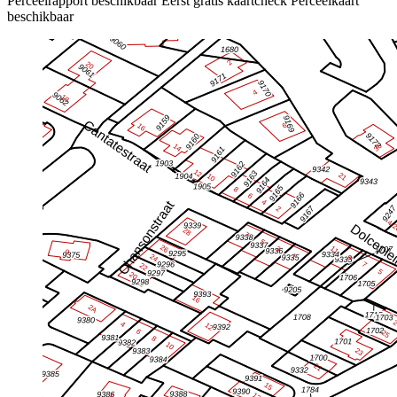
Perceelrapport beschikbaar
Eerst gratis kaartcheck
Perceelkaart
beschikbaar