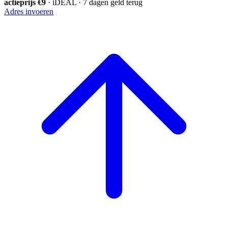
actieprijs €9
· iDEAL · 7 dagen geld terug
Adres invoeren