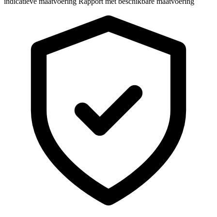
indicatieve maatvoering
Rapport met beschikbare maatvoering