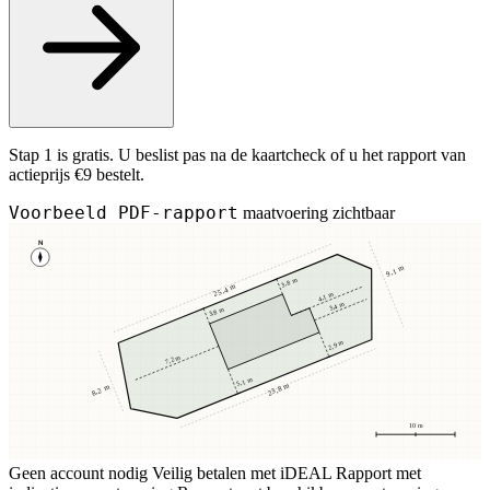
Stap 1 is gratis. U beslist pas na de kaartcheck of u het rapport van
actieprijs €9 bestelt.
Voorbeeld PDF-rapport
maatvoering zichtbaar
N
9,1 m
3,8 m
25,4 m
4,1 m
3,4 m
3,8 m
2,9 m
7,2 m
5,1 m
23,8 m
8,2 m
10 m
Geen account nodig
Veilig betalen met iDEAL
Rapport met