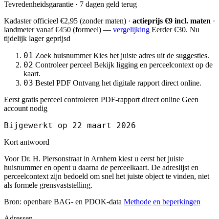
Tevredenheidsgarantie · 7 dagen geld terug
Kadaster officieel
€2,95
(zonder maten) ·
actieprijs €9 incl. maten
·
landmeter
vanaf €450
(formeel) —
vergelijking
Eerder €30. Nu
tijdelijk lager geprijsd
01
Zoek huisnummer
Kies het juiste adres uit de suggesties.
02
Controleer perceel
Bekijk ligging en perceelcontext op de
kaart.
03
Bestel PDF
Ontvang het digitale rapport direct online.
Eerst gratis perceel controleren
PDF-rapport direct online
Geen
account nodig
Bijgewerkt op 22 maart 2026
Kort antwoord
Voor Dr. H. Piersonstraat in Arnhem kiest u eerst het juiste
huisnummer en opent u daarna de perceelkaart. De adreslijst en
perceelcontext zijn bedoeld om snel het juiste object te vinden, niet
als formele grensvaststelling.
Bron: openbare BAG- en PDOK-data
Methode en beperkingen
Adressen