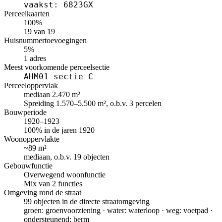
vaakst: 6823GX
Perceelkaarten
100%
19 van 19
Huisnummertoevoegingen
5%
1 adres
Meest voorkomende perceelsectie
AHM01 sectie C
Perceeloppervlak
mediaan 2.470 m²
Spreiding 1.570–5.500 m², o.b.v. 3 percelen
Bouwperiode
1920–1923
100% in de jaren 1920
Woonoppervlakte
~89 m²
mediaan, o.b.v. 19 objecten
Gebouwfunctie
Overwegend woonfunctie
Mix van 2 functies
Omgeving rond de straat
99 objecten in de directe straatomgeving
groen: groenvoorziening · water: waterloop · weg: voetpad ·
ondersteunend: berm