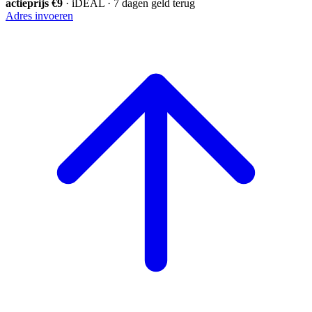
actieprijs €9
· iDEAL · 7 dagen geld terug
Adres invoeren