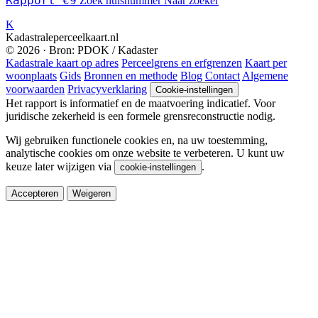
Rapport €9
Zoek huisnummer
Naar zoeker
K
Kadastraleperceelkaart.nl
© 2026 · Bron: PDOK / Kadaster
Kadastrale kaart op adres
Perceelgrens en erfgrenzen
Kaart per
woonplaats
Gids
Bronnen en methode
Blog
Contact
Algemene
voorwaarden
Privacyverklaring
Cookie-instellingen
Het rapport is informatief en de maatvoering indicatief. Voor
juridische zekerheid is een formele grensreconstructie nodig.
Wij gebruiken functionele cookies en, na uw toestemming,
analytische cookies om onze website te verbeteren. U kunt uw
keuze later wijzigen via
.
cookie-instellingen
Accepteren
Weigeren