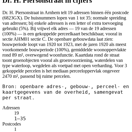
Dr. H. Piersonstraat in cijfers
Dr. H. Piersonstraat in Arnhem telt 19 adressen binnen één postcode
(6823GX). De huisnummers lopen van 1 tot 35; normale spreiding
van adressen; bij enkele adressen is een letter of extra toevoeging
gebruikt (5%). Bij vrijwel elk adres — 19 van de 19 adressen
(100%) — is een gekoppelde perceelkaart beschikbaar, vooral in
sectie AHM01 sectie C. De openbare gebouwdata laat zien:
bouwperiode loopt van 1920 tot 1923, met de jaren 1920 als meest
voorkomende bouwperiode (100%), gemiddelde woonoppervlakte
rond 89 m², overwegend woonfunctie. Kaartdata rond de straat
toont groenobjecten vooral als groenvoorziening, waterdelen van
type waterloop, wegdelen als voetpad met open verharding. Voor 3
gekoppelde percelen is het mediaan perceeloppervlak ongeveer
2470 m², passend bij ruime percelen.
Bron: openbare adres-, gebouw-, perceel- en
kaartgegevens van de overheid, samengevat
per straat.
Adressen
19
1–35
Postcodes
1