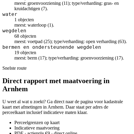
meest: groenvoorziening (11); type/verharding: gras- en
kruidachtigen (7).
water
1 objecten
meest: waterloop (1).
wegdelen
68 objecten
meest: voetpad (25); type/verharding: open verharding (63).
bermen en ondersteunende wegdelen
19 objecten
meest: berm (17); type/verharding: groenvoorziening (17).
Snelste route
Direct rapport met maatvoering in
Arnhem
U weet al wat u zoekt? Ga direct naar de pagina voor kadastrale
kaart met afmetingen in Arnhem. Daar staat per adres de
perceelkaart inclusief indicatieve maten klaar.
Perceelgrenzen op kaart
Indicatieve maatvoering
PDF · actieprijs €9 · direct online