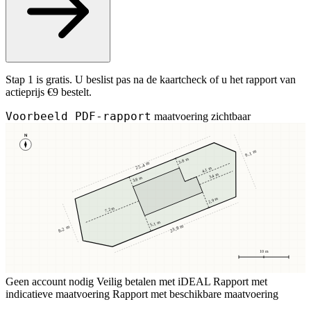
Stap 1 is gratis. U beslist pas na de kaartcheck of u het rapport van
actieprijs €9 bestelt.
Voorbeeld PDF-rapport
maatvoering zichtbaar
N
9,1 m
3,8 m
25,4 m
4,1 m
3,4 m
3,8 m
2,9 m
7,2 m
5,1 m
23,8 m
8,2 m
10 m
Geen account nodig
Veilig betalen met iDEAL
Rapport met
indicatieve maatvoering
Rapport met beschikbare maatvoering