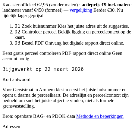
Kadaster officieel
€2,95
(zonder maten) ·
actieprijs €9 incl. maten
·
landmeter
vanaf €450
(formeel) —
vergelijking
Eerder €30. Nu
tijdelijk lager geprijsd
01
Zoek huisnummer
Kies het juiste adres uit de suggesties.
02
Controleer perceel
Bekijk ligging en perceelcontext op de
kaart.
03
Bestel PDF
Ontvang het digitale rapport direct online.
Eerst gratis perceel controleren
PDF-rapport direct online
Geen
account nodig
Bijgewerkt op 22 maart 2026
Kort antwoord
Voor Gerststraat in Arnhem kiest u eerst het juiste huisnummer en
opent u daarna de perceelkaart. De adreslijst en perceelcontext zijn
bedoeld om snel het juiste object te vinden, niet als formele
grensvaststelling.
Bron: openbare BAG- en PDOK-data
Methode en beperkingen
Adressen