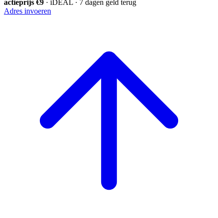
actieprijs €9
· iDEAL · 7 dagen geld terug
Adres invoeren