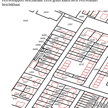
Perceelrapport beschikbaar
Eerst gratis kaartcheck
Perceelkaart
beschikbaar