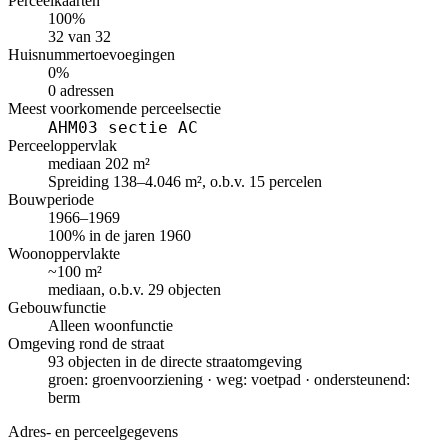
Perceelkaarten
100%
32 van 32
Huisnummertoevoegingen
0%
0 adressen
Meest voorkomende perceelsectie
AHM03 sectie AC
Perceeloppervlak
mediaan 202 m²
Spreiding 138–4.046 m², o.b.v. 15 percelen
Bouwperiode
1966–1969
100% in de jaren 1960
Woonoppervlakte
~100 m²
mediaan, o.b.v. 29 objecten
Gebouwfunctie
Alleen woonfunctie
Omgeving rond de straat
93 objecten in de directe straatomgeving
groen: groenvoorziening · weg: voetpad · ondersteunend:
berm
Adres- en perceelgegevens