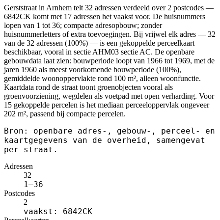
Gerststraat in Arnhem telt 32 adressen verdeeld over 2 postcodes —
6842CK komt met 17 adressen het vaakst voor. De huisnummers
lopen van 1 tot 36; compacte adresopbouw; zonder
huisnummerletters of extra toevoegingen. Bij vrijwel elk adres — 32
van de 32 adressen (100%) — is een gekoppelde perceelkaart
beschikbaar, vooral in sectie AHM03 sectie AC. De openbare
gebouwdata laat zien: bouwperiode loopt van 1966 tot 1969, met de
jaren 1960 als meest voorkomende bouwperiode (100%),
gemiddelde woonoppervlakte rond 100 m², alleen woonfunctie.
Kaartdata rond de straat toont groenobjecten vooral als
groenvoorziening, wegdelen als voetpad met open verharding. Voor
15 gekoppelde percelen is het mediaan perceeloppervlak ongeveer
202 m², passend bij compacte percelen.
Bron: openbare adres-, gebouw-, perceel- en
kaartgegevens van de overheid, samengevat
per straat.
Adressen
32
1–36
Postcodes
2
vaakst: 6842CK