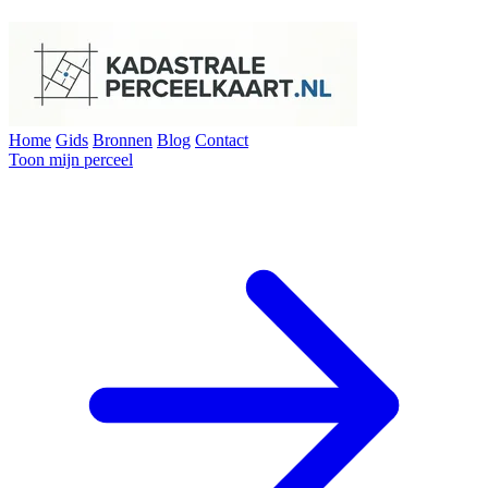
Home
Gids
Bronnen
Blog
Contact
Toon mijn perceel