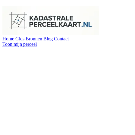
Home
Gids
Bronnen
Blog
Contact
Toon mijn perceel