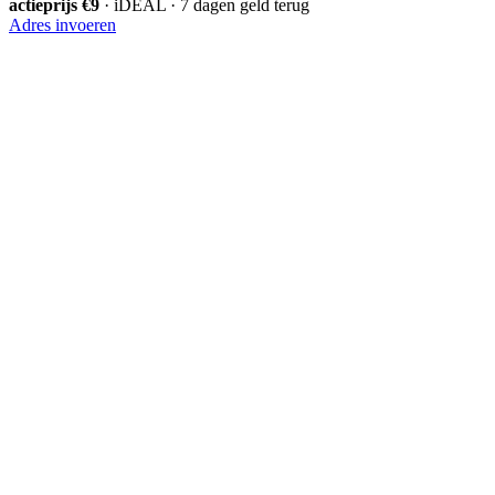
actieprijs €9
· iDEAL · 7 dagen geld terug
Adres invoeren