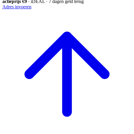
actieprijs €9
· iDEAL · 7 dagen geld terug
Adres invoeren