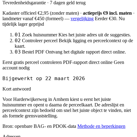
Tevredenheidsgarantie · 7 dagen geld terug
Kadaster officieel
€2,95
(zonder maten) ·
actieprijs €9 incl. maten
·
landmeter
vanaf €450
(formeel) —
vergelijking
Eerder €30. Nu
tijdelijk lager geprijsd
01
Zoek huisnummer
Kies het juiste adres uit de suggesties.
02
Controleer perceel
Bekijk ligging en perceelcontext op de
kaart.
03
Bestel PDF
Ontvang het digitale rapport direct online.
Eerst gratis perceel controleren
PDF-rapport direct online
Geen
account nodig
Bijgewerkt op 22 maart 2026
Kort antwoord
Voor Harderwijkerweg in Arnhem kiest u eerst het juiste
huisnummer en opent u daarna de perceelkaart. De adreslijst en
perceelcontext zijn bedoeld om snel het juiste object te vinden, niet
als formele grensvaststelling.
Bron: openbare BAG- en PDOK-data
Methode en beperkingen
Adressen