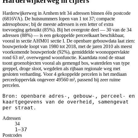
Harderwijkerweg in cijfers
Harderwijkerweg in Arnhem telt 34 adressen binnen één postcode
(6816VA). De huisnummers lopen van 1 tot 37; compacte
adresopbouw; bij de meeste adressen is een letter of extra
toevoeging gebruikt (85%). Bij het overgrote deel — 30 van de 34
adressen (88%) — is een gekoppelde perceelkaart beschikbaar,
vooral in sectie AHM01 sectie I. De openbare gebouwdata laat zien:
bouwperiode loopt van 1980 tot 2018, met de jaren 2010 als meest
voorkomende bouwperiode (92%), gemiddelde woonoppervlakte
rond 63 m², overwegend woonfunctie. Kaartdata rond de straat
toont groenobjecten vooral als gemengd bos, waterdelen van type
greppel, droge sloot, wegdelen als rijbaan regionale weg met
gesloten verharding. Voor 4 gekoppelde percelen is het mediaan
perceeloppervlak ongeveer 49560 m², passend bij zeer ruime
percelen.
Bron: openbare adres-, gebouw-, perceel- en
kaartgegevens van de overheid, samengevat
per straat.
Adressen
34
1–37
Postcodes