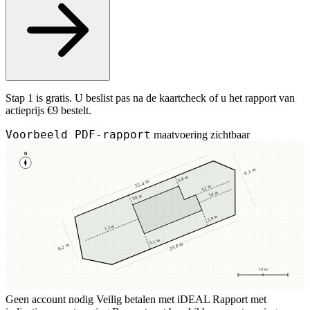
Stap 1 is gratis. U beslist pas na de kaartcheck of u het rapport van
actieprijs €9 bestelt.
Voorbeeld PDF-rapport
maatvoering zichtbaar
N
9,1 m
3,8 m
25,4 m
4,1 m
3,4 m
3,8 m
2,9 m
7,2 m
5,1 m
23,8 m
8,2 m
10 m
Geen account nodig
Veilig betalen met iDEAL
Rapport met