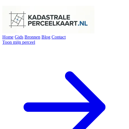
Home
Gids
Bronnen
Blog
Contact
Toon mijn perceel