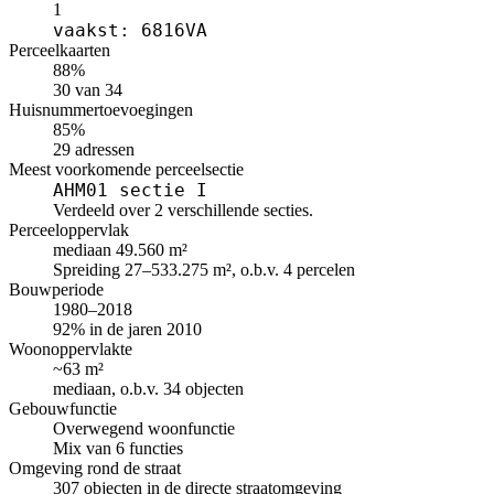
1
vaakst: 6816VA
Perceelkaarten
88%
30 van 34
Huisnummertoevoegingen
85%
29 adressen
Meest voorkomende perceelsectie
AHM01 sectie I
Verdeeld over 2 verschillende secties.
Perceeloppervlak
mediaan 49.560 m²
Spreiding 27–533.275 m², o.b.v. 4 percelen
Bouwperiode
1980–2018
92% in de jaren 2010
Woonoppervlakte
~63 m²
mediaan, o.b.v. 34 objecten
Gebouwfunctie
Overwegend woonfunctie
Mix van 6 functies
Omgeving rond de straat
307 objecten in de directe straatomgeving