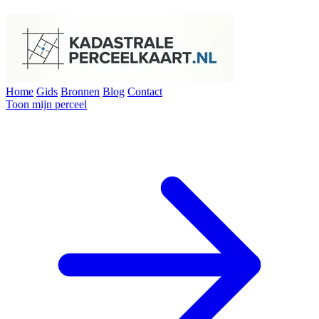
Home
Gids
Bronnen
Blog
Contact
Toon mijn perceel