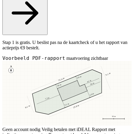
Stap 1 is gratis. U beslist pas na de kaartcheck of u het rapport van
actieprijs €9 bestelt.
Voorbeeld PDF-rapport
maatvoering zichtbaar
N
9,1 m
3,8 m
25,4 m
4,1 m
3,4 m
3,8 m
2,9 m
7,2 m
5,1 m
23,8 m
8,2 m
10 m
Geen account nodig
Veilig betalen met iDEAL
Rapport met