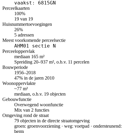
vaakst: 6815GN
Perceelkaarten
100%
19 van 19
Huisnummertoevoegingen
26%
5 adressen
Meest voorkomende perceelsectie
AHM01 sectie N
Perceeloppervlak
mediaan 165 m²
Spreiding 20–937 m², o.b.v. 11 percelen
Bouwperiode
1956–2018
47% in de jaren 2010
Woonoppervlakte
~77 m²
mediaan, o.b.v. 19 objecten
Gebouwfunctie
Overwegend woonfunctie
Mix van 2 functies
Omgeving rond de straat
79 objecten in de directe straatomgeving
groen: groenvoorziening · weg: voetpad · ondersteunend:
berm