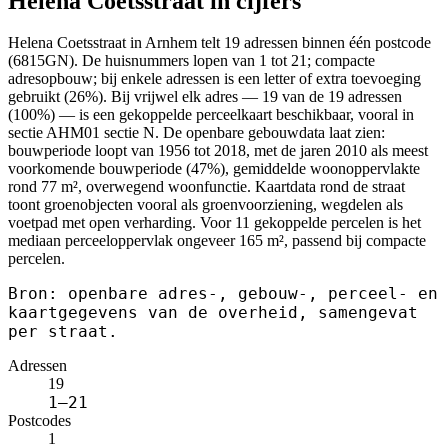
Helena Coetsstraat in cijfers
Helena Coetsstraat in Arnhem telt 19 adressen binnen één postcode
(6815GN). De huisnummers lopen van 1 tot 21; compacte
adresopbouw; bij enkele adressen is een letter of extra toevoeging
gebruikt (26%). Bij vrijwel elk adres — 19 van de 19 adressen
(100%) — is een gekoppelde perceelkaart beschikbaar, vooral in
sectie AHM01 sectie N. De openbare gebouwdata laat zien:
bouwperiode loopt van 1956 tot 2018, met de jaren 2010 als meest
voorkomende bouwperiode (47%), gemiddelde woonoppervlakte
rond 77 m², overwegend woonfunctie. Kaartdata rond de straat
toont groenobjecten vooral als groenvoorziening, wegdelen als
voetpad met open verharding. Voor 11 gekoppelde percelen is het
mediaan perceeloppervlak ongeveer 165 m², passend bij compacte
percelen.
Bron: openbare adres-, gebouw-, perceel- en
kaartgegevens van de overheid, samengevat
per straat.
Adressen
19
1–21
Postcodes
1