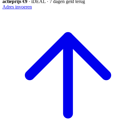
actieprijs €9
· iDEAL · 7 dagen geld terug
Adres invoeren