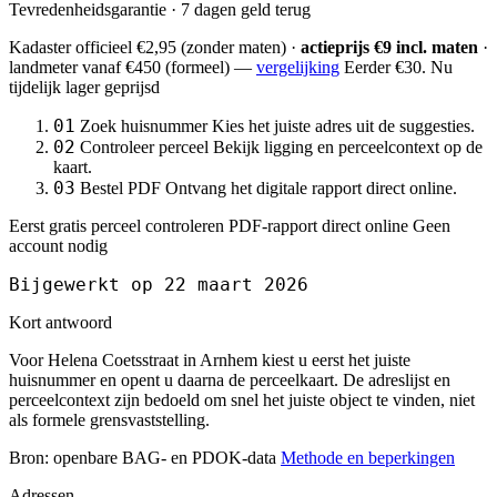
Tevredenheidsgarantie · 7 dagen geld terug
Kadaster officieel
€2,95
(zonder maten) ·
actieprijs €9 incl. maten
·
landmeter
vanaf €450
(formeel) —
vergelijking
Eerder €30. Nu
tijdelijk lager geprijsd
01
Zoek huisnummer
Kies het juiste adres uit de suggesties.
02
Controleer perceel
Bekijk ligging en perceelcontext op de
kaart.
03
Bestel PDF
Ontvang het digitale rapport direct online.
Eerst gratis perceel controleren
PDF-rapport direct online
Geen
account nodig
Bijgewerkt op 22 maart 2026
Kort antwoord
Voor Helena Coetsstraat in Arnhem kiest u eerst het juiste
huisnummer en opent u daarna de perceelkaart. De adreslijst en
perceelcontext zijn bedoeld om snel het juiste object te vinden, niet
als formele grensvaststelling.
Bron: openbare BAG- en PDOK-data
Methode en beperkingen
Adressen