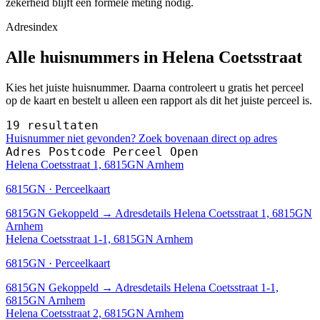
zekerheid blijft een formele meting nodig.
Adresindex
Alle huisnummers in Helena Coetsstraat
Kies het juiste huisnummer. Daarna controleert u gratis het perceel
op de kaart en bestelt u alleen een rapport als dit het juiste perceel is.
19 resultaten
Huisnummer niet gevonden? Zoek bovenaan direct op adres
Adres
Postcode
Perceel
Open
Helena Coetsstraat 1, 6815GN Arnhem
6815GN · Perceelkaart
6815GN
Gekoppeld
→
Adresdetails Helena Coetsstraat 1, 6815GN
Arnhem
Helena Coetsstraat 1-1, 6815GN Arnhem
6815GN · Perceelkaart
6815GN
Gekoppeld
→
Adresdetails Helena Coetsstraat 1-1,
6815GN Arnhem
Helena Coetsstraat 2, 6815GN Arnhem