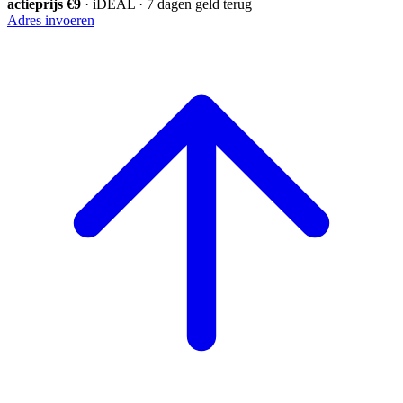
actieprijs €9
· iDEAL · 7 dagen geld terug
Adres invoeren