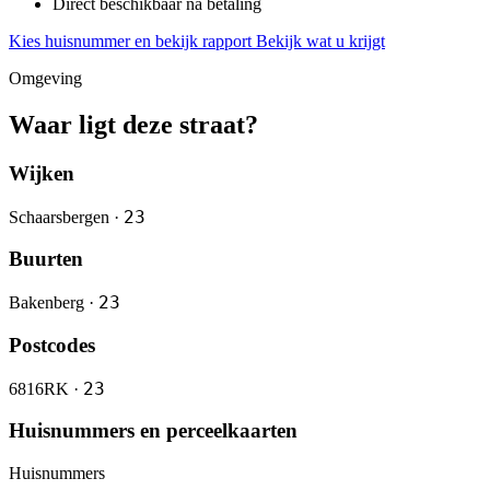
Direct beschikbaar na betaling
Kies huisnummer en bekijk rapport
Bekijk wat u krijgt
Omgeving
Waar ligt deze straat?
Wijken
23
Schaarsbergen ·
Buurten
23
Bakenberg ·
Postcodes
23
6816RK ·
Huisnummers en perceelkaarten
Huisnummers