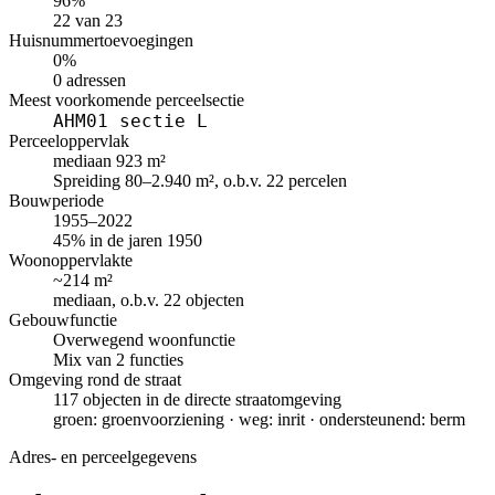
96%
22 van 23
Huisnummertoevoegingen
0%
0 adressen
Meest voorkomende perceelsectie
AHM01 sectie L
Perceeloppervlak
mediaan 923 m²
Spreiding 80–2.940 m², o.b.v. 22 percelen
Bouwperiode
1955–2022
45% in de jaren 1950
Woonoppervlakte
~214 m²
mediaan, o.b.v. 22 objecten
Gebouwfunctie
Overwegend woonfunctie
Mix van 2 functies
Omgeving rond de straat
117 objecten in de directe straatomgeving
groen: groenvoorziening · weg: inrit · ondersteunend: berm
Adres- en perceelgegevens