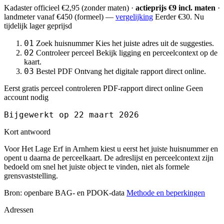
Kadaster officieel
€2,95
(zonder maten) ·
actieprijs €9 incl. maten
·
landmeter
vanaf €450
(formeel) —
vergelijking
Eerder €30. Nu
tijdelijk lager geprijsd
01
Zoek huisnummer
Kies het juiste adres uit de suggesties.
02
Controleer perceel
Bekijk ligging en perceelcontext op de
kaart.
03
Bestel PDF
Ontvang het digitale rapport direct online.
Eerst gratis perceel controleren
PDF-rapport direct online
Geen
account nodig
Bijgewerkt op 22 maart 2026
Kort antwoord
Voor Het Lage Erf in Arnhem kiest u eerst het juiste huisnummer en
opent u daarna de perceelkaart. De adreslijst en perceelcontext zijn
bedoeld om snel het juiste object te vinden, niet als formele
grensvaststelling.
Bron: openbare BAG- en PDOK-data
Methode en beperkingen
Adressen