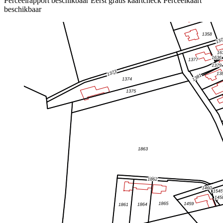
Perceelrapport beschikbaar
Eerst gratis kaartcheck
Perceelkaart
beschikbaar