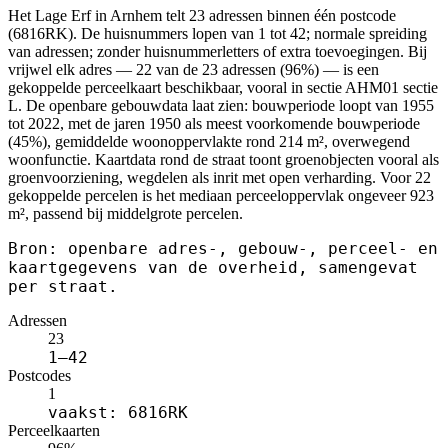
Het Lage Erf in Arnhem telt 23 adressen binnen één postcode
(6816RK). De huisnummers lopen van 1 tot 42; normale spreiding
van adressen; zonder huisnummerletters of extra toevoegingen. Bij
vrijwel elk adres — 22 van de 23 adressen (96%) — is een
gekoppelde perceelkaart beschikbaar, vooral in sectie AHM01 sectie
L. De openbare gebouwdata laat zien: bouwperiode loopt van 1955
tot 2022, met de jaren 1950 als meest voorkomende bouwperiode
(45%), gemiddelde woonoppervlakte rond 214 m², overwegend
woonfunctie. Kaartdata rond de straat toont groenobjecten vooral als
groenvoorziening, wegdelen als inrit met open verharding. Voor 22
gekoppelde percelen is het mediaan perceeloppervlak ongeveer 923
m², passend bij middelgrote percelen.
Bron: openbare adres-, gebouw-, perceel- en
kaartgegevens van de overheid, samengevat
per straat.
Adressen
23
1–42
Postcodes
1
vaakst: 6816RK
Perceelkaarten