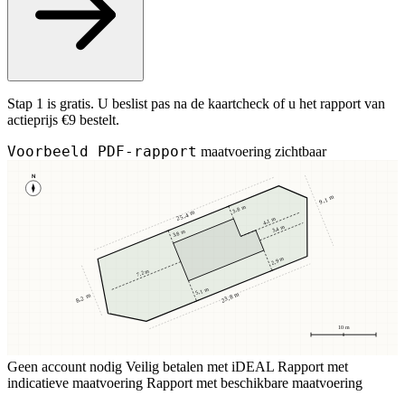
Stap 1 is gratis. U beslist pas na de kaartcheck of u het rapport van
actieprijs €9 bestelt.
Voorbeeld PDF-rapport
maatvoering zichtbaar
N
9,1 m
3,8 m
25,4 m
4,1 m
3,4 m
3,8 m
2,9 m
7,2 m
5,1 m
23,8 m
8,2 m
10 m
Geen account nodig
Veilig betalen met iDEAL
Rapport met
indicatieve maatvoering
Rapport met beschikbare maatvoering