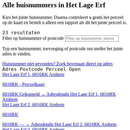
Alle huisnummers in Het Lage Erf
Kies het juiste huisnummer. Daarna controleert u gratis het perceel
op de kaart en bestelt u alleen een rapport als dit het juiste perceel is.
23 resultaten
Filter op huisnummer of postcode
Typ een huisnummer, toevoeging of postcode om sneller het juiste
adres te vinden.
Huisnummer niet gevonden? Zoek bovenaan direct op adres
Adres
Postcode
Perceel
Open
Het Lage Erf 1, 6816RK Arnhem
6816RK · Perceelkaart
6816RK
Gekoppeld
→
Adresdetails Het Lage Erf 1, 6816RK
Arnhem
Het Lage Erf 2, 6816RK Arnhem
6816RK
6816RK
—
→
Adresdetails Het Lage Erf 2, 6816RK Arnhem
Het Lage Erf 3, 6816RK Arnhem