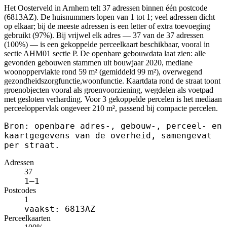
Het Oosterveld in Arnhem telt 37 adressen binnen één postcode
(6813AZ). De huisnummers lopen van 1 tot 1; veel adressen dicht
op elkaar; bij de meeste adressen is een letter of extra toevoeging
gebruikt (97%). Bij vrijwel elk adres — 37 van de 37 adressen
(100%) — is een gekoppelde perceelkaart beschikbaar, vooral in
sectie AHM01 sectie P. De openbare gebouwdata laat zien: alle
gevonden gebouwen stammen uit bouwjaar 2020, mediane
woonoppervlakte rond 59 m² (gemiddeld 99 m²), overwegend
gezondheidszorgfunctie,woonfunctie. Kaartdata rond de straat toont
groenobjecten vooral als groenvoorziening, wegdelen als voetpad
met gesloten verharding. Voor 3 gekoppelde percelen is het mediaan
perceeloppervlak ongeveer 210 m², passend bij compacte percelen.
Bron: openbare adres-, gebouw-, perceel- en
kaartgegevens van de overheid, samengevat
per straat.
Adressen
37
1–1
Postcodes
1
vaakst: 6813AZ
Perceelkaarten