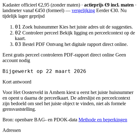
Kadaster officieel
€2,95
(zonder maten) ·
actieprijs €9 incl. maten
·
landmeter
vanaf €450
(formeel) —
vergelijking
Eerder €30. Nu
tijdelijk lager geprijsd
01
Zoek huisnummer
Kies het juiste adres uit de suggesties.
02
Controleer perceel
Bekijk ligging en perceelcontext op de
kaart.
03
Bestel PDF
Ontvang het digitale rapport direct online.
Eerst gratis perceel controleren
PDF-rapport direct online
Geen
account nodig
Bijgewerkt op 22 maart 2026
Kort antwoord
Voor Het Oosterveld in Arnhem kiest u eerst het juiste huisnummer
en opent u daarna de perceelkaart. De adreslijst en perceelcontext
zijn bedoeld om snel het juiste object te vinden, niet als formele
grensvaststelling.
Bron: openbare BAG- en PDOK-data
Methode en beperkingen
Adressen