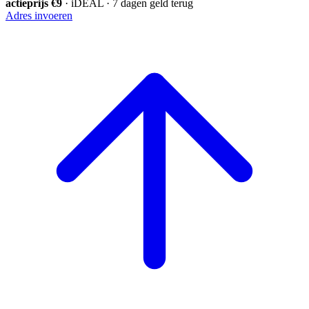
actieprijs €9
· iDEAL · 7 dagen geld terug
Adres invoeren