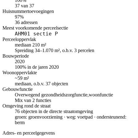
100%
37 van 37
Huisnummertoevoegingen
97%
36 adressen
Meest voorkomende perceelsectie
AHM01 sectie P
Perceeloppervlak
mediaan 210 m²
Spreiding 34–1.070 m², o.b.v. 3 percelen
Bouwperiode
2020
100% in de jaren 2020
Woonoppervlakte
~59 m²
mediaan, o.b.v. 37 objecten
Gebouwfunctie
Overwegend gezondheidszorgfunctie,woonfunctie
Mix van 2 functies
Omgeving rond de straat
76 objecten in de directe straatomgeving
groen: groenvoorziening · weg: voetpad · ondersteunend:
berm
Adres- en perceelgegevens