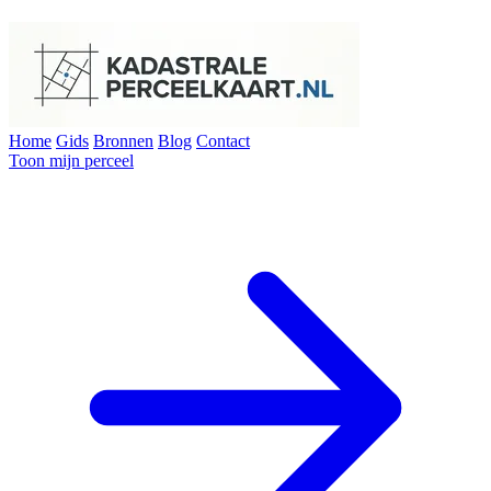
Home
Gids
Bronnen
Blog
Contact
Toon mijn perceel