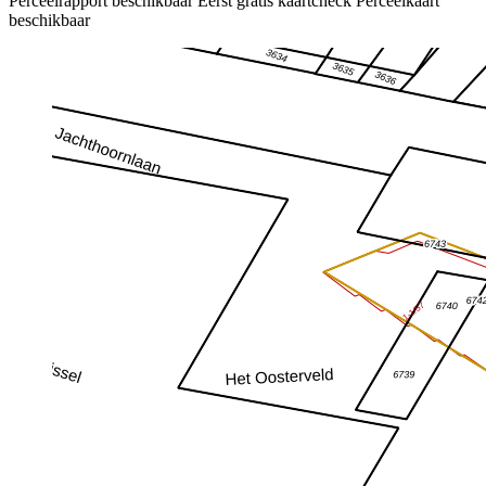
Perceelrapport beschikbaar
Eerst gratis kaartcheck
Perceelkaart
beschikbaar