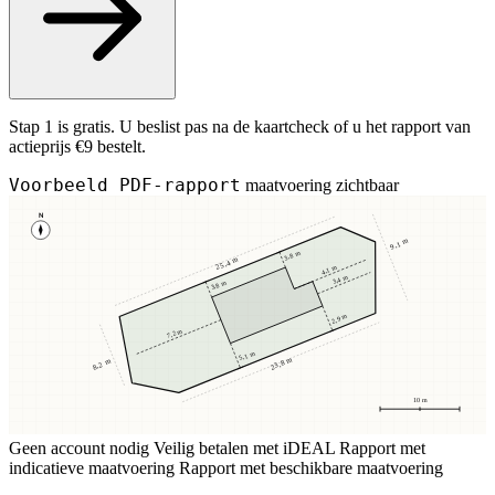
Stap 1 is gratis. U beslist pas na de kaartcheck of u het rapport van
actieprijs €9 bestelt.
Voorbeeld PDF-rapport
maatvoering zichtbaar
N
9,1 m
3,8 m
25,4 m
4,1 m
3,4 m
3,8 m
2,9 m
7,2 m
5,1 m
23,8 m
8,2 m
10 m
Geen account nodig
Veilig betalen met iDEAL
Rapport met
indicatieve maatvoering
Rapport met beschikbare maatvoering