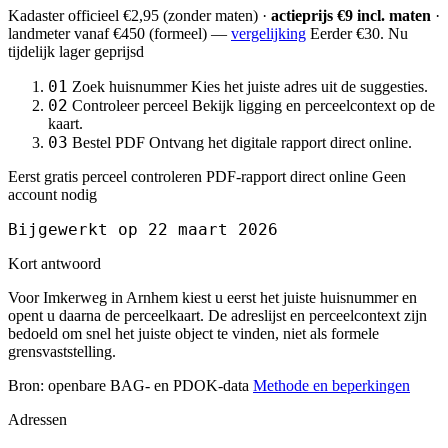
Kadaster officieel
€2,95
(zonder maten) ·
actieprijs €9 incl. maten
·
landmeter
vanaf €450
(formeel) —
vergelijking
Eerder €30. Nu
tijdelijk lager geprijsd
01
Zoek huisnummer
Kies het juiste adres uit de suggesties.
02
Controleer perceel
Bekijk ligging en perceelcontext op de
kaart.
03
Bestel PDF
Ontvang het digitale rapport direct online.
Eerst gratis perceel controleren
PDF-rapport direct online
Geen
account nodig
Bijgewerkt op 22 maart 2026
Kort antwoord
Voor Imkerweg in Arnhem kiest u eerst het juiste huisnummer en
opent u daarna de perceelkaart. De adreslijst en perceelcontext zijn
bedoeld om snel het juiste object te vinden, niet als formele
grensvaststelling.
Bron: openbare BAG- en PDOK-data
Methode en beperkingen
Adressen