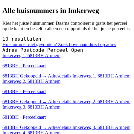
Alle huisnummers in Imkerweg
Kies het juiste huisnummer. Daarna controleert u gratis het perceel
op de kaart en bestelt u alleen een rapport als dit het juiste perceel is.
10 resultaten
Huisnummer niet gevonden? Zoek bovenaan direct op adres
Adres
Postcode
Perceel
Open
Imkerweg 1, 6813BH Arnhem
6813BH · Perceelkaart
6813BH
Gekoppeld
→
Adresdetails Imkerweg 1, 6813BH Arnhem
Imkerweg 2, 6813BH Arnhem
6813BH · Perceelkaart
6813BH
Gekoppeld
→
Adresdetails Imkerweg 2, 6813BH Arnhem
Imkerweg 3, 6813BH Arnhem
6813BH · Perceelkaart
6813BH
Gekoppeld
→
Adresdetails Imkerweg 3, 6813BH Arnhem
Imkerweg 4, 6813BH Arnhem