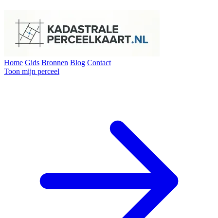
Home
Gids
Bronnen
Blog
Contact
Toon mijn perceel