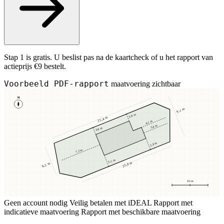
Stap 1 is gratis. U beslist pas na de kaartcheck of u het rapport van
actieprijs €9 bestelt.
Voorbeeld PDF-rapport
maatvoering zichtbaar
N
9,1 m
3,8 m
25,4 m
4,1 m
3,4 m
3,8 m
2,9 m
7,2 m
5,1 m
23,8 m
8,2 m
10 m
Geen account nodig
Veilig betalen met iDEAL
Rapport met
indicatieve maatvoering
Rapport met beschikbare maatvoering