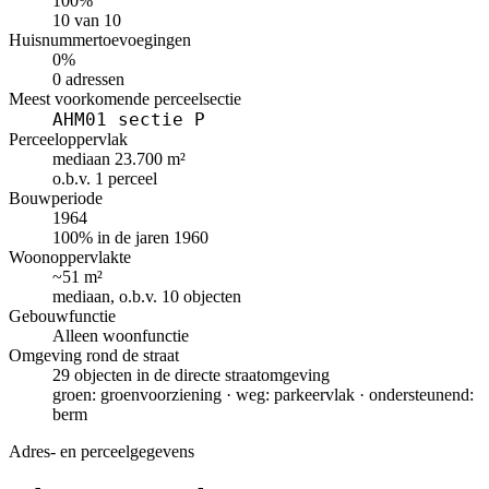
100%
10 van 10
Huisnummertoevoegingen
0%
0 adressen
Meest voorkomende perceelsectie
AHM01 sectie P
Perceeloppervlak
mediaan 23.700 m²
o.b.v. 1 perceel
Bouwperiode
1964
100% in de jaren 1960
Woonoppervlakte
~51 m²
mediaan, o.b.v. 10 objecten
Gebouwfunctie
Alleen woonfunctie
Omgeving rond de straat
29 objecten in de directe straatomgeving
groen: groenvoorziening · weg: parkeervlak · ondersteunend:
berm
Adres- en perceelgegevens