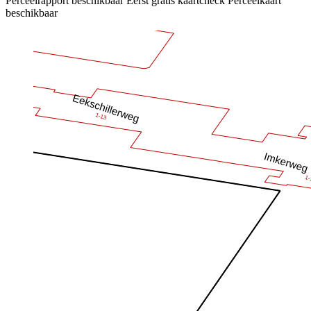
Perceelrapport beschikbaar
Eerst gratis kaartcheck
Perceelkaart
beschikbaar