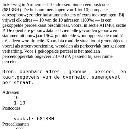
Imkerweg in Arnhem telt 10 adressen binnen één postcode
(6813BH). De huisnummers lopen van 1 tot 10; compacte
adresopbouw; zonder huisnummerletters of extra toevoegingen. Bij
vrijwel elk adres — 10 van de 10 adressen (100%) — is een
gekoppelde perceelkaart beschikbaar, vooral in sectie AHM01 sectie
P. De openbare gebouwdata laat zien: alle gevonden gebouwen
stammen uit bouwjaar 1964, gemiddelde woonoppervlakte rond 51
m², alleen woonfunctie. Kaartdata rond de straat toont groenobjecten
vooral als groenvoorziening, wegdelen als parkeervlak met gesloten
verharding. Voor 1 gekoppelde perceel is het mediaan
perceeloppervlak ongeveer 23700 m², passend bij zeer ruime
percelen.
Bron: openbare adres-, gebouw-, perceel- en
kaartgegevens van de overheid, samengevat
per straat.
Adressen
10
1–10
Postcodes
1
vaakst: 6813BH
Perceelkaarten