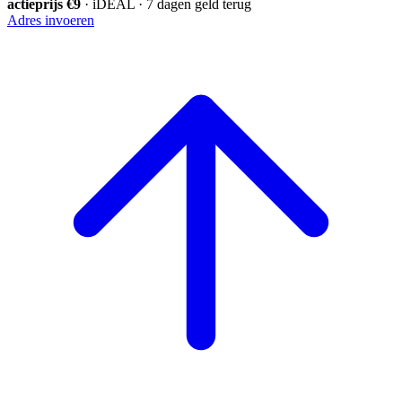
actieprijs €9
· iDEAL · 7 dagen geld terug
Adres invoeren