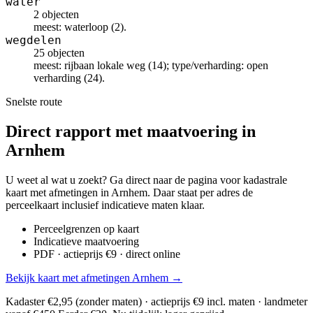
water
2 objecten
meest: waterloop (2).
wegdelen
25 objecten
meest: rijbaan lokale weg (14); type/verharding: open
verharding (24).
Snelste route
Direct rapport met maatvoering in
Arnhem
U weet al wat u zoekt? Ga direct naar de pagina voor kadastrale
kaart met afmetingen in Arnhem. Daar staat per adres de
perceelkaart inclusief indicatieve maten klaar.
Perceelgrenzen op kaart
Indicatieve maatvoering
PDF · actieprijs €9 · direct online
Bekijk kaart met afmetingen Arnhem →
Kadaster €2,95 (zonder maten) · actieprijs €9 incl. maten · landmeter