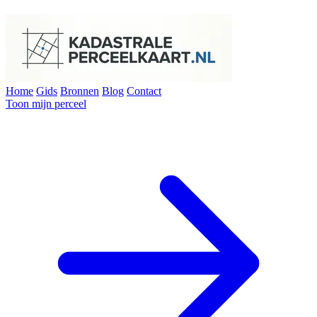
Home
Gids
Bronnen
Blog
Contact
Toon mijn perceel