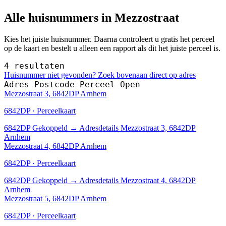
Alle huisnummers in Mezzostraat
Kies het juiste huisnummer. Daarna controleert u gratis het perceel
op de kaart en bestelt u alleen een rapport als dit het juiste perceel is.
4 resultaten
Huisnummer niet gevonden? Zoek bovenaan direct op adres
Adres
Postcode
Perceel
Open
Mezzostraat 3, 6842DP Arnhem
6842DP · Perceelkaart
6842DP
Gekoppeld
→
Adresdetails Mezzostraat 3, 6842DP
Arnhem
Mezzostraat 4, 6842DP Arnhem
6842DP · Perceelkaart
6842DP
Gekoppeld
→
Adresdetails Mezzostraat 4, 6842DP
Arnhem
Mezzostraat 5, 6842DP Arnhem
6842DP · Perceelkaart