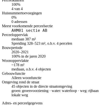
Perceelkaarten
100%
4 van 4
Huisnummertoevoegingen
0%
0 adressen
Meest voorkomende perceelsectie
AHM01 sectie AB
Perceeloppervlak
mediaan 387 m²
Spreiding 328–523 m², o.b.v. 4 percelen
Bouwperiode
2020–2021
100% in de jaren 2020
Woonoppervlakte
~178 m²
mediaan, o.b.v. 4 objecten
Gebouwfunctie
Alleen woonfunctie
Omgeving rond de straat
45 objecten in de directe straatomgeving
groen: groenvoorziening · water: waterloop · weg: rijbaan
lokale weg
Adres- en perceelgegevens