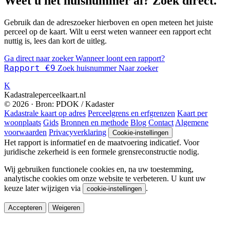
Weet u het huisnummer al? Zoek direct.
Gebruik dan de adreszoeker hierboven en open meteen het juiste
perceel op de kaart. Wilt u eerst weten wanneer een rapport echt
nuttig is, lees dan kort de uitleg.
Ga direct naar zoeker
Wanneer loont een rapport?
Rapport €9
Zoek huisnummer
Naar zoeker
K
Kadastraleperceelkaart.nl
© 2026 · Bron: PDOK / Kadaster
Kadastrale kaart op adres
Perceelgrens en erfgrenzen
Kaart per
woonplaats
Gids
Bronnen en methode
Blog
Contact
Algemene
voorwaarden
Privacyverklaring
Cookie-instellingen
Het rapport is informatief en de maatvoering indicatief. Voor
juridische zekerheid is een formele grensreconstructie nodig.
Wij gebruiken functionele cookies en, na uw toestemming,
analytische cookies om onze website te verbeteren. U kunt uw
keuze later wijzigen via
.
cookie-instellingen
Accepteren
Weigeren