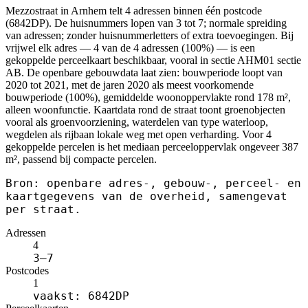
Mezzostraat in Arnhem telt 4 adressen binnen één postcode
(6842DP). De huisnummers lopen van 3 tot 7; normale spreiding
van adressen; zonder huisnummerletters of extra toevoegingen. Bij
vrijwel elk adres — 4 van de 4 adressen (100%) — is een
gekoppelde perceelkaart beschikbaar, vooral in sectie AHM01 sectie
AB. De openbare gebouwdata laat zien: bouwperiode loopt van
2020 tot 2021, met de jaren 2020 als meest voorkomende
bouwperiode (100%), gemiddelde woonoppervlakte rond 178 m²,
alleen woonfunctie. Kaartdata rond de straat toont groenobjecten
vooral als groenvoorziening, waterdelen van type waterloop,
wegdelen als rijbaan lokale weg met open verharding. Voor 4
gekoppelde percelen is het mediaan perceeloppervlak ongeveer 387
m², passend bij compacte percelen.
Bron: openbare adres-, gebouw-, perceel- en
kaartgegevens van de overheid, samengevat
per straat.
Adressen
4
3–7
Postcodes
1
vaakst: 6842DP