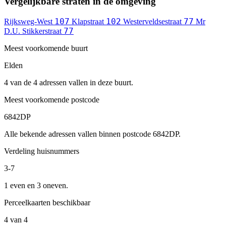
Vergelijkbare straten in de omgeving
107
102
77
Rijksweg-West
Klapstraat
Westerveldsestraat
Mr
77
D.U. Stikkerstraat
Meest voorkomende buurt
Elden
4 van de 4 adressen vallen in deze buurt.
Meest voorkomende postcode
6842DP
Alle bekende adressen vallen binnen postcode 6842DP.
Verdeling huisnummers
3-7
1 even en 3 oneven.
Perceelkaarten beschikbaar
4 van 4