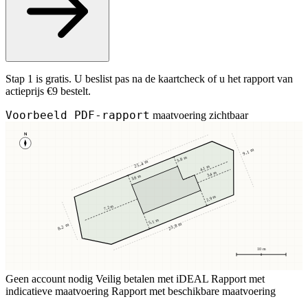
Stap 1 is gratis. U beslist pas na de kaartcheck of u het rapport van
actieprijs €9 bestelt.
Voorbeeld PDF-rapport
maatvoering zichtbaar
N
9,1 m
3,8 m
25,4 m
4,1 m
3,4 m
3,8 m
2,9 m
7,2 m
5,1 m
23,8 m
8,2 m
10 m
Geen account nodig
Veilig betalen met iDEAL
Rapport met
indicatieve maatvoering
Rapport met beschikbare maatvoering