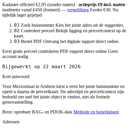
Kadaster officieel
€2,95
(zonder maten) ·
actieprijs €9 incl. maten
·
landmeter
vanaf €450
(formeel) —
vergelijking
Eerder €30. Nu
tijdelijk lager geprijsd
01
Zoek huisnummer
Kies het juiste adres uit de suggesties.
02
Controleer perceel
Bekijk ligging en perceelcontext op de
kaart.
03
Bestel PDF
Ontvang het digitale rapport direct online.
Eerst gratis perceel controleren
PDF-rapport direct online
Geen
account nodig
Bijgewerkt op 22 maart 2026
Kort antwoord
Voor Mezzostraat in Arnhem kiest u eerst het juiste huisnummer en
opent u daarna de perceelkaart. De adreslijst en perceelcontext zijn
bedoeld om snel het juiste object te vinden, niet als formele
grensvaststelling.
Bron: openbare BAG- en PDOK-data
Methode en beperkingen
Adressen