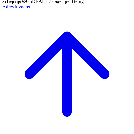
actieprijs €9
· iDEAL · 7 dagen geld terug
Adres invoeren