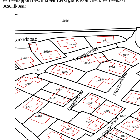
Perceelrapport beschikbaar
Eerst gratis kaartcheck
Perceelkaart
beschikbaar