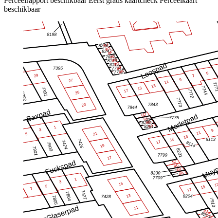
Perceelrapport beschikbaar
Eerst gratis kaartcheck
Perceelkaart
beschikbaar