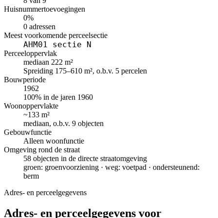
8 van 9
Huisnummertoevoegingen
0%
0 adressen
Meest voorkomende perceelsectie
AHM01 sectie N
Perceeloppervlak
mediaan 222 m²
Spreiding 175–610 m², o.b.v. 5 percelen
Bouwperiode
1962
100% in de jaren 1960
Woonoppervlakte
~133 m²
mediaan, o.b.v. 9 objecten
Gebouwfunctie
Alleen woonfunctie
Omgeving rond de straat
58 objecten in de directe straatomgeving
groen: groenvoorziening · weg: voetpad · ondersteunend:
berm
Adres- en perceelgegevens
Adres- en perceelgegevens voor