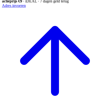
actieprijs €9
· iDEAL · 7 dagen geld terug
Adres invoeren