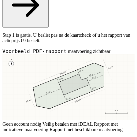
Stap 1 is gratis. U beslist pas na de kaartcheck of u het rapport van
actieprijs €9 bestelt.
Voorbeeld PDF-rapport
maatvoering zichtbaar
N
9,1 m
3,8 m
25,4 m
4,1 m
3,4 m
3,8 m
2,9 m
7,2 m
5,1 m
23,8 m
8,2 m
10 m
Geen account nodig
Veilig betalen met iDEAL
Rapport met
indicatieve maatvoering
Rapport met beschikbare maatvoering