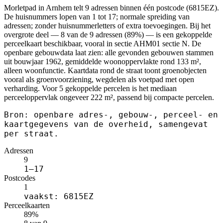
Morletpad in Arnhem telt 9 adressen binnen één postcode (6815EZ).
De huisnummers lopen van 1 tot 17; normale spreiding van
adressen; zonder huisnummerletters of extra toevoegingen. Bij het
overgrote deel — 8 van de 9 adressen (89%) — is een gekoppelde
perceelkaart beschikbaar, vooral in sectie AHM01 sectie N. De
openbare gebouwdata laat zien: alle gevonden gebouwen stammen
uit bouwjaar 1962, gemiddelde woonoppervlakte rond 133 m²,
alleen woonfunctie. Kaartdata rond de straat toont groenobjecten
vooral als groenvoorziening, wegdelen als voetpad met open
verharding. Voor 5 gekoppelde percelen is het mediaan
perceeloppervlak ongeveer 222 m², passend bij compacte percelen.
Bron: openbare adres-, gebouw-, perceel- en
kaartgegevens van de overheid, samengevat
per straat.
Adressen
9
1–17
Postcodes
1
vaakst: 6815EZ
Perceelkaarten
89%