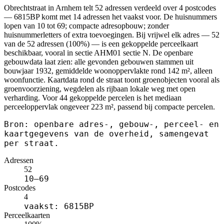
Obrechtstraat in Arnhem telt 52 adressen verdeeld over 4 postcodes
— 6815BP komt met 14 adressen het vaakst voor. De huisnummers
lopen van 10 tot 69; compacte adresopbouw; zonder
huisnummerletters of extra toevoegingen. Bij vrijwel elk adres — 52
van de 52 adressen (100%) — is een gekoppelde perceelkaart
beschikbaar, vooral in sectie AHM01 sectie N. De openbare
gebouwdata laat zien: alle gevonden gebouwen stammen uit
bouwjaar 1932, gemiddelde woonoppervlakte rond 142 m², alleen
woonfunctie. Kaartdata rond de straat toont groenobjecten vooral als
groenvoorziening, wegdelen als rijbaan lokale weg met open
verharding. Voor 44 gekoppelde percelen is het mediaan
perceeloppervlak ongeveer 223 m², passend bij compacte percelen.
Bron: openbare adres-, gebouw-, perceel- en
kaartgegevens van de overheid, samengevat
per straat.
Adressen
52
10–69
Postcodes
4
vaakst: 6815BP
Perceelkaarten