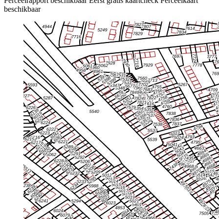
Perceelrapport beschikbaar
Eerst gratis kaartcheck
Perceelkaart
beschikbaar