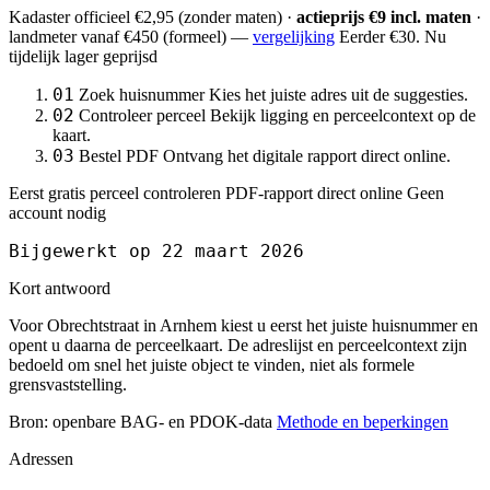
Kadaster officieel
€2,95
(zonder maten) ·
actieprijs €9 incl. maten
·
landmeter
vanaf €450
(formeel) —
vergelijking
Eerder €30. Nu
tijdelijk lager geprijsd
01
Zoek huisnummer
Kies het juiste adres uit de suggesties.
02
Controleer perceel
Bekijk ligging en perceelcontext op de
kaart.
03
Bestel PDF
Ontvang het digitale rapport direct online.
Eerst gratis perceel controleren
PDF-rapport direct online
Geen
account nodig
Bijgewerkt op 22 maart 2026
Kort antwoord
Voor Obrechtstraat in Arnhem kiest u eerst het juiste huisnummer en
opent u daarna de perceelkaart. De adreslijst en perceelcontext zijn
bedoeld om snel het juiste object te vinden, niet als formele
grensvaststelling.
Bron: openbare BAG- en PDOK-data
Methode en beperkingen
Adressen