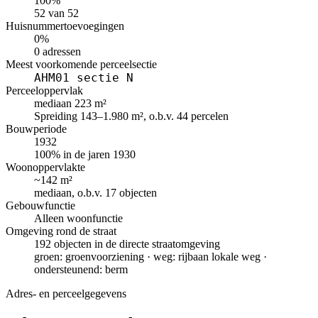
100%
52 van 52
Huisnummertoevoegingen
0%
0 adressen
Meest voorkomende perceelsectie
AHM01 sectie N
Perceeloppervlak
mediaan 223 m²
Spreiding 143–1.980 m², o.b.v. 44 percelen
Bouwperiode
1932
100% in de jaren 1930
Woonoppervlakte
~142 m²
mediaan, o.b.v. 17 objecten
Gebouwfunctie
Alleen woonfunctie
Omgeving rond de straat
192 objecten in de directe straatomgeving
groen: groenvoorziening · weg: rijbaan lokale weg ·
ondersteunend: berm
Adres- en perceelgegevens