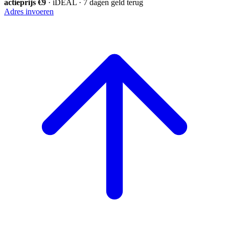
actieprijs €9
· iDEAL · 7 dagen geld terug
Adres invoeren