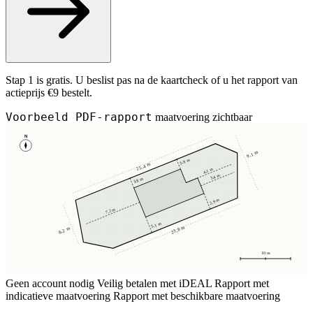
Stap 1 is gratis. U beslist pas na de kaartcheck of u het rapport van
actieprijs €9 bestelt.
Voorbeeld PDF-rapport
maatvoering zichtbaar
N
9,1 m
3,8 m
25,4 m
4,1 m
3,4 m
3,8 m
2,9 m
7,2 m
5,1 m
23,8 m
8,2 m
10 m
Geen account nodig
Veilig betalen met iDEAL
Rapport met
indicatieve maatvoering
Rapport met beschikbare maatvoering