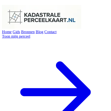
Home
Gids
Bronnen
Blog
Contact
Toon mijn perceel