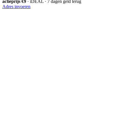
actieprijs €9
· iDEAL · 7 dagen geld terug
Adres invoeren