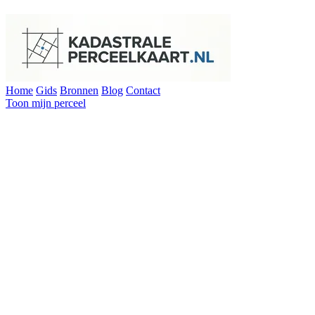
Home
Gids
Bronnen
Blog
Contact
Toon mijn perceel