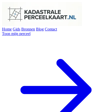
Home
Gids
Bronnen
Blog
Contact
Toon mijn perceel