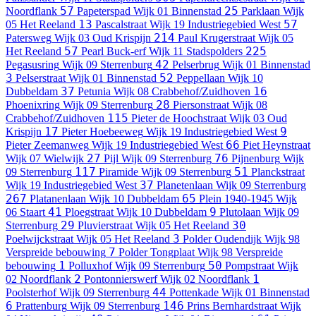
57
25
Noordflank
Papeterspad
Wijk 01 Binnenstad
Parklaan
Wijk
13
57
05 Het Reeland
Pascalstraat
Wijk 19 Industriegebied West
214
Patersweg
Wijk 03 Oud Krispijn
Paul Krugerstraat
Wijk 05
57
225
Het Reeland
Pearl Buck-erf
Wijk 11 Stadspolders
42
Pegasusring
Wijk 09 Sterrenburg
Pelserbrug
Wijk 01 Binnenstad
3
52
Pelserstraat
Wijk 01 Binnenstad
Peppellaan
Wijk 10
37
16
Dubbeldam
Petunia
Wijk 08 Crabbehof/Zuidhoven
28
Phoenixring
Wijk 09 Sterrenburg
Piersonstraat
Wijk 08
115
Crabbehof/Zuidhoven
Pieter de Hoochstraat
Wijk 03 Oud
17
9
Krispijn
Pieter Hoebeeweg
Wijk 19 Industriegebied West
66
Pieter Zeemanweg
Wijk 19 Industriegebied West
Piet Heynstraat
27
76
Wijk 07 Wielwijk
Pijl
Wijk 09 Sterrenburg
Pijnenburg
Wijk
117
51
09 Sterrenburg
Piramide
Wijk 09 Sterrenburg
Planckstraat
37
Wijk 19 Industriegebied West
Planetenlaan
Wijk 09 Sterrenburg
267
65
Platanenlaan
Wijk 10 Dubbeldam
Plein 1940-1945
Wijk
41
9
06 Staart
Ploegstraat
Wijk 10 Dubbeldam
Plutolaan
Wijk 09
29
30
Sterrenburg
Pluvierstraat
Wijk 05 Het Reeland
3
Poelwijckstraat
Wijk 05 Het Reeland
Polder Oudendijk
Wijk 98
7
Verspreide bebouwing
Polder Tongplaat
Wijk 98 Verspreide
1
50
bebouwing
Polluxhof
Wijk 09 Sterrenburg
Pompstraat
Wijk
2
1
02 Noordflank
Pontonnierswerf
Wijk 02 Noordflank
44
Poolsterhof
Wijk 09 Sterrenburg
Pottenkade
Wijk 01 Binnenstad
6
146
Prattenburg
Wijk 09 Sterrenburg
Prins Bernhardstraat
Wijk