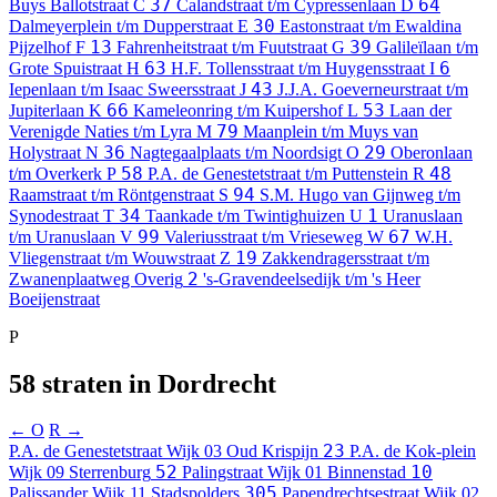
37
64
Buys Ballotstraat
C
Calandstraat t/m Cypressenlaan
D
30
Dalmeyerplein t/m Dupperstraat
E
Eastonstraat t/m Ewaldina
13
39
Pijzelhof
F
Fahrenheitstraat t/m Fuutstraat
G
Galileïlaan t/m
63
6
Grote Spuistraat
H
H.F. Tollensstraat t/m Huygensstraat
I
43
Iepenlaan t/m Isaac Sweersstraat
J
J.J.A. Goeverneurstraat t/m
66
53
Jupiterlaan
K
Kameleonring t/m Kuipershof
L
Laan der
79
Verenigde Naties t/m Lyra
M
Maanplein t/m Muys van
36
29
Holystraat
N
Nagtegaalplaats t/m Noordsigt
O
Oberonlaan
58
48
t/m Overkerk
P
P.A. de Genestetstraat t/m Puttenstein
R
94
Raamstraat t/m Röntgenstraat
S
S.M. Hugo van Gijnweg t/m
34
1
Synodestraat
T
Taankade t/m Twintighuizen
U
Uranuslaan
99
67
t/m Uranuslaan
V
Valeriusstraat t/m Vrieseweg
W
W.H.
19
Vliegenstraat t/m Wouwstraat
Z
Zakkendragersstraat t/m
2
Zwanenplaatweg
Overig
's-Gravendeelsedijk t/m 's Heer
Boeijenstraat
P
58 straten in Dordrecht
← O
R →
23
P.A. de Genestetstraat
Wijk 03 Oud Krispijn
P.A. de Kok-plein
52
10
Wijk 09 Sterrenburg
Palingstraat
Wijk 01 Binnenstad
305
Palissander
Wijk 11 Stadspolders
Papendrechtsestraat
Wijk 02