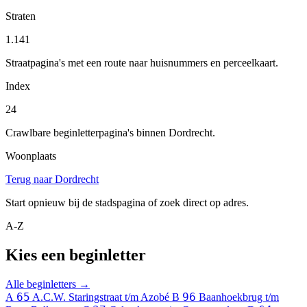
Straten
1.141
Straatpagina's met een route naar huisnummers en perceelkaart.
Index
24
Crawlbare beginletterpagina's binnen Dordrecht.
Woonplaats
Terug naar Dordrecht
Start opnieuw bij de stadspagina of zoek direct op adres.
A-Z
Kies een beginletter
Alle beginletters →
65
96
A
A.C.W. Staringstraat t/m Azobé
B
Baanhoekbrug t/m