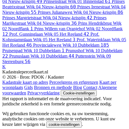
49
61
04 Nieuw-krispijn
Prinsenstraat
Wijk 01 Binnenstad
Prinses
60
Beatrixstraat
Wijk 04 Nieuw-krispijn
Prinses Irenestraat
Wijk 04
55
86
Nieuw-krispijn
Prinses Julianaweg
Wijk 04 Nieuw-krispijn
42
Prinses Margrietstraat
Wijk 04 Nieuw-krispijn
Prinses
36
Marijkestraat
Wijk 04 Nieuw-krispijn
Prins Hendrikbrug
Wijk
1
02 Noordflank
Prins Willem van Oranjehof
Wijk 02 Noordflank
12
42
Prof. Gunninglaan
Wijk 05 Het Reeland
Prof.
3
Kohnstammlaan
Wijk 05 Het Reeland
Prof. Waterinklaan
Wijk 05
46
185
Het Reeland
Provincialeweg
Wijk 10 Dubbeldam
1
Pruisenpad
Wijk 10 Dubbeldam
Prunushof
Wijk 10 Dubbeldam
22
44
Prunuslaan
Wijk 10 Dubbeldam
Puttenstein
Wijk 09
56
Sterrenburg
K
Kadastraleperceelkaart.nl
© 2026 · Bron: PDOK / Kadaster
Kadastrale kaart op adres
Perceelgrens en erfgrenzen
Kaart per
woonplaats
Gids
Bronnen en methode
Blog
Contact
Algemene
voorwaarden
Privacyverklaring
Cookie-instellingen
Het rapport is informatief en de maatvoering indicatief. Voor
juridische zekerheid is een formele grensreconstructie nodig.
Wij gebruiken functionele cookies en, na uw toestemming,
analytische cookies om onze website te verbeteren. U kunt uw
keuze later wijzigen via
.
cookie-instellingen