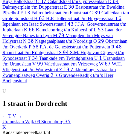
37
64
Buys Ballotstraat
C
Calandstraat t/m Cypressenlaan
D
30
Dalmeyerplein t/m Dupperstraat
E
Eastonstraat t/m Ewaldina
13
39
Pijzelhof
F
Fahrenheitstraat t/m Fuutstraat
G
Galileïlaan t/m
63
6
Grote Spuistraat
H
H.F. Tollensstraat t/m Huygensstraat
I
43
Iepenlaan t/m Isaac Sweersstraat
J
J.J.A. Goeverneurstraat t/m
66
53
Jupiterlaan
K
Kameleonring t/m Kuipershof
L
Laan der
79
Verenigde Naties t/m Lyra
M
Maanplein t/m Muys van
36
29
Holystraat
N
Nagtegaalplaats t/m Noordsigt
O
Oberonlaan
58
48
t/m Overkerk
P
P.A. de Genestetstraat t/m Puttenstein
R
94
Raamstraat t/m Röntgenstraat
S
S.M. Hugo van Gijnweg t/m
34
1
Synodestraat
T
Taankade t/m Twintighuizen
U
Uranuslaan
99
67
t/m Uranuslaan
V
Valeriusstraat t/m Vrieseweg
W
W.H.
19
Vliegenstraat t/m Wouwstraat
Z
Zakkendragersstraat t/m
2
Zwanenplaatweg
Overig
's-Gravendeelsedijk t/m 's Heer
Boeijenstraat
U
1 straat in Dordrecht
← T
V →
35
Uranuslaan
Wijk 09 Sterrenburg
K
Kadastraleperceelkaart.nl