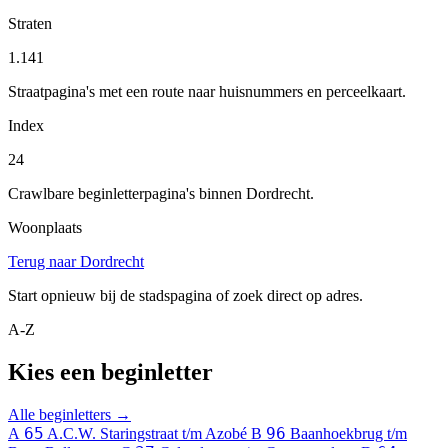
Straten
1.141
Straatpagina's met een route naar huisnummers en perceelkaart.
Index
24
Crawlbare beginletterpagina's binnen Dordrecht.
Woonplaats
Terug naar Dordrecht
Start opnieuw bij de stadspagina of zoek direct op adres.
A-Z
Kies een beginletter
Alle beginletters →
65
96
A
A.C.W. Staringstraat t/m Azobé
B
Baanhoekbrug t/m