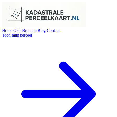
Home
Gids
Bronnen
Blog
Contact
Toon mijn perceel