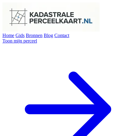
Home
Gids
Bronnen
Blog
Contact
Toon mijn perceel