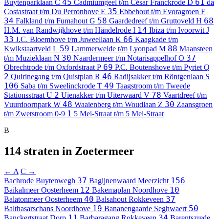
45
61
Buytenparklaan
C
Cadmiumgeel t/m César Franckrode
D
da
35
Costastraat t/m Du Perronhove
E
Ebbehout t/m Evoragroen
F
34
58
68
Falkland t/m Fumahout
G
Gaardedreef t/m Gruttoveld
H
14
H.M. van Randwijkhove t/m Händelrode
I
Ibiza t/m Ivoorwit
J
33
66
J.C. Bloemhove t/m Juweellaan
K
Kaagkade t/m
59
88
Kwikstaartveld
L
Lammerweide t/m Lyonpad
M
Maansteen
30
37
t/m Muzieklaan
N
Naardermeer t/m Notarisappelhof
O
69
Obrechtrode t/m Oxfordstraat
P
P.C. Boutenshove t/m Pyriet
Q
2
46
Quirinegang t/m Quistplan
R
Radijsakker t/m Röntgenlaan
S
106
49
Saba t/m Sweelinckrode
T
Taagstroom t/m Tweede
2
78
Stationsstraat
U
Uienakker t/m Uiterwaard
V
Vaartdreef t/m
48
30
Vuurdoornpark
W
Waaienberg t/m Woudlaan
Z
Zaansgroen
1
t/m Zwetstroom
0-9
5 Mei-Straat t/m 5 Mei-Straat
B
114 straten in Zoetermeer
← A
C →
37
156
Bachrode
Buytenwegh
Bagijnenwaard
Meerzicht
12
10
Baikalmeer
Oosterheem
Bakemaplan
Noordhove
40
37
Balatonmeer
Oosterheem
Balsahout
Rokkeveen
19
50
Balthasarschans
Noordhove
Bananengaarde
Seghwaert
11
34
Banckertstraat
Dorp
Barbaragang
Rokkeveen
Barentszrede