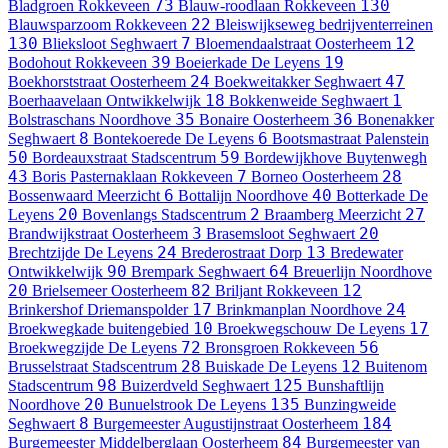
73
130
Bladgroen
Rokkeveen
Blauw-roodlaan
Rokkeveen
22
Blauwsparzoom
Rokkeveen
Bleiswijkseweg
bedrijventerreinen
130
7
12
Blieksloot
Seghwaert
Bloemendaalstraat
Oosterheem
39
19
Bodohout
Rokkeveen
Boeierkade
De Leyens
24
47
Boekhorststraat
Oosterheem
Boekweitakker
Seghwaert
18
1
Boerhaavelaan
Ontwikkelwijk
Bokkenweide
Seghwaert
35
36
Bolstraschans
Noordhove
Bonaire
Oosterheem
Bonenakker
8
6
Seghwaert
Bontekoerede
De Leyens
Bootsmastraat
Palenstein
50
59
Bordeauxstraat
Stadscentrum
Bordewijkhove
Buytenwegh
43
7
28
Boris Pasternaklaan
Rokkeveen
Borneo
Oosterheem
6
40
Bossenwaard
Meerzicht
Bottalijn
Noordhove
Botterkade
De
20
2
27
Leyens
Bovenlangs
Stadscentrum
Braamberg
Meerzicht
3
20
Brandwijkstraat
Oosterheem
Brasemsloot
Seghwaert
24
13
Brechtzijde
De Leyens
Brederostraat
Dorp
Bredewater
90
64
Ontwikkelwijk
Brempark
Seghwaert
Breuerlijn
Noordhove
20
82
12
Brielsemeer
Oosterheem
Briljant
Rokkeveen
17
24
Brinkershof
Driemanspolder
Brinkmanplan
Noordhove
10
17
Broekwegkade
buitengebied
Broekwegschouw
De Leyens
72
56
Broekwegzijde
De Leyens
Bronsgroen
Rokkeveen
28
12
Brusselstraat
Stadscentrum
Buiskade
De Leyens
Buitenom
98
125
Stadscentrum
Buizerdveld
Seghwaert
Bunshaftlijn
20
135
Noordhove
Bunuelstrook
De Leyens
Bunzingweide
8
184
Seghwaert
Burgemeester Augustijnstraat
Oosterheem
84
Burgemeester Middelberglaan
Oosterheem
Burgemeester van