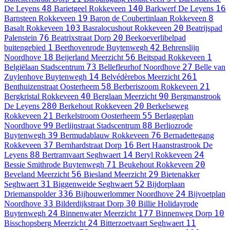
48
140
16
De Leyens
Barietgeel
Rokkeveen
Barkwerf
De Leyens
19
8
Barnsteen
Rokkeveen
Baron de Coubertinlaan
Rokkeveen
103
20
Basalt
Rokkeveen
Basralocushout
Rokkeveen
Beatrijspad
76
20
Palenstein
Beatrixstraat
Dorp
Beekoeverlibelpad
1
42
buitengebied
Beethovenrode
Buytenwegh
Behrenslijn
18
56
1
Noordhove
Beijerland
Meerzicht
Beitspad
Rokkeveen
73
27
Belgiëlaan
Stadscentrum
Bellefleurhof
Noordhove
Belle van
14
261
Zuylenhove
Buytenwegh
Belvédèrebos
Meerzicht
58
21
Benthuizenstraat
Oosterheem
Berberiszoom
Rokkeveen
40
90
Bergkristal
Rokkeveen
Berglaan
Meerzicht
Bergmanstrook
280
20
De Leyens
Berkehout
Rokkeveen
Berkelseweg
21
55
Rokkeveen
Berkelstroom
Oosterheem
Berlageplan
99
88
Noordhove
Berlijnstraat
Stadscentrum
Berliozrode
39
76
Buytenwegh
Bermudablauw
Rokkeveen
Bernadettegang
37
16
Rokkeveen
Bernhardstraat
Dorp
Bert Haanstrastrook
De
88
14
24
Leyens
Bertramvaart
Seghwaert
Beryl
Rokkeveen
71
20
Bessie Smithrode
Buytenwegh
Beukehout
Rokkeveen
56
29
Beveland
Meerzicht
Biesland
Meerzicht
Bietenakker
31
52
Seghwaert
Biggenweide
Seghwaert
Bijdorplaan
336
24
Driemanspolder
Bijhouwerlommer
Noordhove
Bijvoetplan
33
30
Noordhove
Bilderdijkstraat
Dorp
Billie Holidayrode
24
177
10
Buytenwegh
Binnenwater
Meerzicht
Binnenweg
Dorp
24
11
Bisschopsberg
Meerzicht
Bitterzoetvaart
Seghwaert