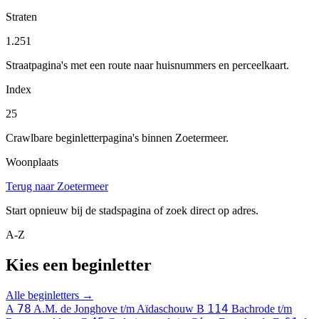
Straten
1.251
Straatpagina's met een route naar huisnummers en perceelkaart.
Index
25
Crawlbare beginletterpagina's binnen Zoetermeer.
Woonplaats
Terug naar Zoetermeer
Start opnieuw bij de stadspagina of zoek direct op adres.
A-Z
Kies een beginletter
Alle beginletters →
78
114
A
A.M. de Jonghove t/m Aïdaschouw
B
Bachrode t/m