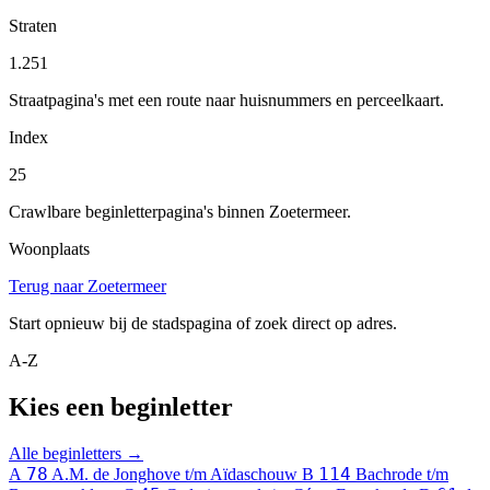
Straten
1.251
Straatpagina's met een route naar huisnummers en perceelkaart.
Index
25
Crawlbare beginletterpagina's binnen Zoetermeer.
Woonplaats
Terug naar Zoetermeer
Start opnieuw bij de stadspagina of zoek direct op adres.
A-Z
Kies een beginletter
Alle beginletters →
78
114
A
A.M. de Jonghove t/m Aïdaschouw
B
Bachrode t/m