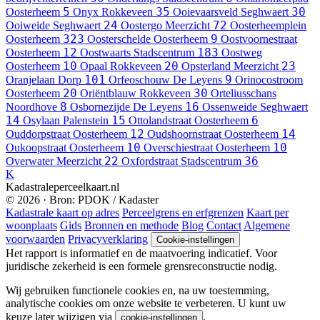
5
35
30
Oosterheem
Onyx
Rokkeveen
Ooievaarsveld
Seghwaert
24
72
Ooiweide
Seghwaert
Oostergo
Meerzicht
Oosterheemplein
323
9
Oosterheem
Oosterschelde
Oosterheem
Oostvoornestraat
12
183
Oosterheem
Oostwaarts
Stadscentrum
Oostweg
10
20
23
Oosterheem
Opaal
Rokkeveen
Opsterland
Meerzicht
101
9
Oranjelaan
Dorp
Orfeoschouw
De Leyens
Orinocostroom
20
30
Oosterheem
Oriëntblauw
Rokkeveen
Orteliusschans
8
16
Noordhove
Osbornezijde
De Leyens
Ossenweide
Seghwaert
14
15
6
Osylaan
Palenstein
Ottolandstraat
Oosterheem
12
14
Ouddorpstraat
Oosterheem
Oudshoornstraat
Oosterheem
10
10
Oukoopstraat
Oosterheem
Overschiestraat
Oosterheem
22
36
Overwater
Meerzicht
Oxfordstraat
Stadscentrum
K
Kadastraleperceelkaart.nl
© 2026 · Bron: PDOK / Kadaster
Kadastrale kaart op adres
Perceelgrens en erfgrenzen
Kaart per
woonplaats
Gids
Bronnen en methode
Blog
Contact
Algemene
voorwaarden
Privacyverklaring
Cookie-instellingen
Het rapport is informatief en de maatvoering indicatief. Voor
juridische zekerheid is een formele grensreconstructie nodig.
Wij gebruiken functionele cookies en, na uw toestemming,
analytische cookies om onze website te verbeteren. U kunt uw
keuze later wijzigen via
.
cookie-instellingen