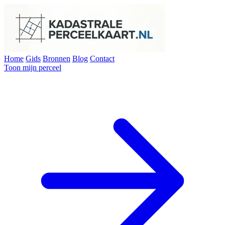
Home
Gids
Bronnen
Blog
Contact
Toon mijn perceel