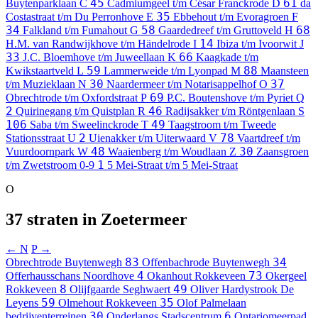
45
61
Buytenparklaan
C
Cadmiumgeel t/m César Franckrode
D
da
35
Costastraat t/m Du Perronhove
E
Ebbehout t/m Evoragroen
F
34
58
68
Falkland t/m Fumahout
G
Gaardedreef t/m Gruttoveld
H
14
H.M. van Randwijkhove t/m Händelrode
I
Ibiza t/m Ivoorwit
J
33
66
J.C. Bloemhove t/m Juweellaan
K
Kaagkade t/m
59
88
Kwikstaartveld
L
Lammerweide t/m Lyonpad
M
Maansteen
30
37
t/m Muzieklaan
N
Naardermeer t/m Notarisappelhof
O
69
Obrechtrode t/m Oxfordstraat
P
P.C. Boutenshove t/m Pyriet
Q
2
46
Quirinegang t/m Quistplan
R
Radijsakker t/m Röntgenlaan
S
106
49
Saba t/m Sweelinckrode
T
Taagstroom t/m Tweede
2
78
Stationsstraat
U
Uienakker t/m Uiterwaard
V
Vaartdreef t/m
48
30
Vuurdoornpark
W
Waaienberg t/m Woudlaan
Z
Zaansgroen
1
t/m Zwetstroom
0-9
5 Mei-Straat t/m 5 Mei-Straat
O
37 straten in Zoetermeer
← N
P →
83
34
Obrechtrode
Buytenwegh
Offenbachrode
Buytenwegh
4
73
Offerhausschans
Noordhove
Okanhout
Rokkeveen
Okergeel
8
49
Rokkeveen
Olijfgaarde
Seghwaert
Oliver Hardystrook
De
59
35
Leyens
Olmehout
Rokkeveen
Olof Palmelaan
30
6
bedrijventerreinen
Onderlangs
Stadscentrum
Ontariomeerpad