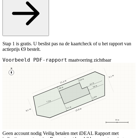
Stap 1 is gratis. U beslist pas na de kaartcheck of u het rapport van
actieprijs €9 bestelt.
Voorbeeld PDF-rapport
maatvoering zichtbaar
N
9,1 m
3,8 m
25,4 m
4,1 m
3,4 m
3,8 m
2,9 m
7,2 m
5,1 m
23,8 m
8,2 m
10 m
Geen account nodig
Veilig betalen met iDEAL
Rapport met