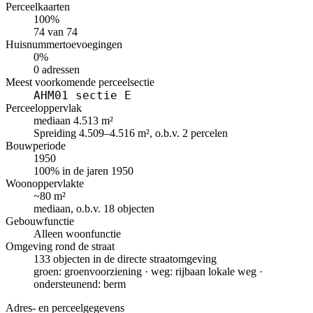
Perceelkaarten
100%
74 van 74
Huisnummertoevoegingen
0%
0 adressen
Meest voorkomende perceelsectie
AHM01 sectie E
Perceeloppervlak
mediaan 4.513 m²
Spreiding 4.509–4.516 m², o.b.v. 2 percelen
Bouwperiode
1950
100% in de jaren 1950
Woonoppervlakte
~80 m²
mediaan, o.b.v. 18 objecten
Gebouwfunctie
Alleen woonfunctie
Omgeving rond de straat
133 objecten in de directe straatomgeving
groen: groenvoorziening · weg: rijbaan lokale weg ·
ondersteunend: berm
Adres- en perceelgegevens