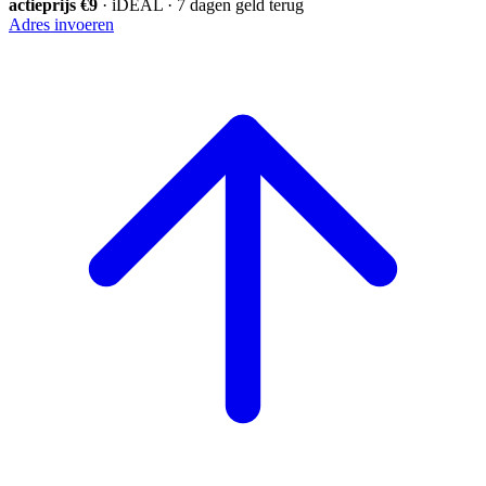
actieprijs €9
· iDEAL · 7 dagen geld terug
Adres invoeren