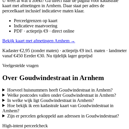
U weet al wat u zoekt? Ga direct naar de pagina voor kadastrale
kaart met afmetingen in Arnhem. Daar staat per adres de
perceelkaart inclusief indicatieve maten klaar.
Perceelgrenzen op kaart
Indicatieve maatvoering
PDF · actieprijs €9 · direct online
Bekijk kaart met afmetingen Arnhem →
Kadaster €2,95 (zonder maten) · actieprijs €9 incl. maten · landmeter
vanaf €450
Eerder €30. Nu tijdelijk lager geprijsd
Veelgestelde vragen
Over Goudwindestraat in Arnhem
Hoeveel huisnummers heeft Goudwindestraat in Arnhem?
Welke postcodes vallen onder Goudwindestraat in Arnhem?
In welke wijk ligt Goudwindestraat in Arnhem?
Hoe bekijk ik een kadastrale kaart van Goudwindestraat in
Arnhem?
Zijn er percelen gekoppeld aan adressen in Goudwindestraat?
High-intent perceelcheck