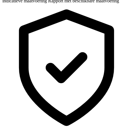
indicatieve maatvoering
Rapport met beschikbare maatvoering