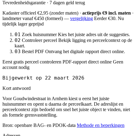
Tevredenheidsgarantie · 7 dagen geld terug
Kadaster officieel
€2,95
(zonder maten) ·
actieprijs €9 incl. maten
·
landmeter
vanaf €450
(formeel) —
vergelijking
Eerder €30. Nu
tijdelijk lager geprijsd
01
Zoek huisnummer
Kies het juiste adres uit de suggesties.
02
Controleer perceel
Bekijk ligging en perceelcontext op de
kaart.
03
Bestel PDF
Ontvang het digitale rapport direct online.
Eerst gratis perceel controleren
PDF-rapport direct online
Geen
account nodig
Bijgewerkt op 22 maart 2026
Kort antwoord
Voor Goudwindestraat in Arnhem kiest u eerst het juiste
huisnummer en opent u daarna de perceelkaart. De adreslijst en
perceelcontext zijn bedoeld om snel het juiste object te vinden, niet
als formele grensvaststelling.
Bron: openbare BAG- en PDOK-data
Methode en beperkingen
Adressen