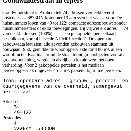
Goudwindestraat in cijfers
Goudwindestraat in Arnhem telt 74 adressen verdeeld over 4
postcodes — 6833DN komt met 19 adressen het vaakst voor. De
huisnummers lopen van 49 tot 122; compacte adresopbouw; zonder
huisnummerletters of extra toevoegingen. Bij vrijwel elk adres — 74
van de 74 adressen (100%) — is een gekoppelde perceelkaart
beschikbaar, vooral in sectie AHM01 sectie E. De openbare
gebouwdata laat zien: alle gevonden gebouwen stammen uit
bouwjaar 1950, gemiddelde woonoppervlakte rond 80 m², alleen
woonfunctie. Kaartdata rond de straat toont groenobjecten vooral als
groenvoorziening, wegdelen als rijbaan lokale weg met open
verharding. Voor 2 gekoppelde percelen is het mediaan
perceeloppervlak ongeveer 4513 m², passend bij ruime percelen.
Bron: openbare adres-, gebouw-, perceel- en
kaartgegevens van de overheid, samengevat
per straat.
Adressen
74
49–122
Postcodes
4
vaakst: 6833DN