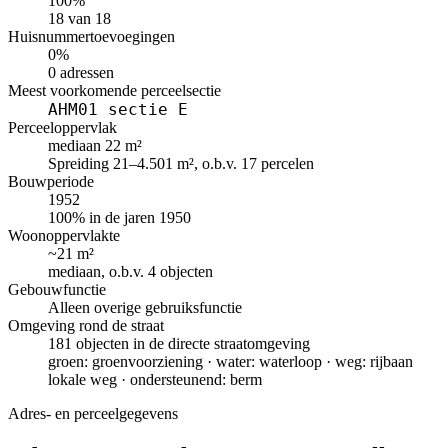
100%
18 van 18
Huisnummertoevoegingen
0%
0 adressen
Meest voorkomende perceelsectie
AHM01 sectie E
Perceeloppervlak
mediaan 22 m²
Spreiding 21–4.501 m², o.b.v. 17 percelen
Bouwperiode
1952
100% in de jaren 1950
Woonoppervlakte
~21 m²
mediaan, o.b.v. 4 objecten
Gebouwfunctie
Alleen overige gebruiksfunctie
Omgeving rond de straat
181 objecten in de directe straatomgeving
groen: groenvoorziening · water: waterloop · weg: rijbaan
lokale weg · ondersteunend: berm
Adres- en perceelgegevens