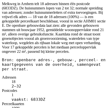
Melkweg in Arnhem telt 18 adressen binnen één postcode
(6833DZ). De huisnummers lopen van 2 tot 32; normale spreiding
van adressen; zonder huisnummerletters of extra toevoegingen. Bij
vrijwel elk adres — 18 van de 18 adressen (100%) — is een
gekoppelde perceelkaart beschikbaar, vooral in sectie AHM01 sectie
E. De openbare gebouwdata laat zien: alle gevonden gebouwen
stammen uit bouwjaar 1952, gemiddelde woonoppervlakte rond 21
m², alleen overige gebruiksfunctie. Kaartdata rond de straat toont
groenobjecten vooral als groenvoorziening, waterdelen van type
waterloop, wegdelen als rijbaan lokale weg met open verharding.
Voor 17 gekoppelde percelen is het mediaan perceeloppervlak
ongeveer 22 m², passend bij kleine percelen.
Bron: openbare adres-, gebouw-, perceel- en
kaartgegevens van de overheid, samengevat
per straat.
Adressen
18
2–32
Postcodes
1
vaakst: 6833DZ
Perceelkaarten