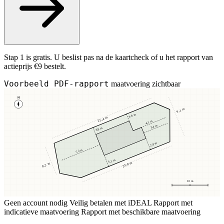
Stap 1 is gratis. U beslist pas na de kaartcheck of u het rapport van
actieprijs €9 bestelt.
Voorbeeld PDF-rapport
maatvoering zichtbaar
N
9,1 m
3,8 m
25,4 m
4,1 m
3,4 m
3,8 m
2,9 m
7,2 m
5,1 m
23,8 m
8,2 m
10 m
Geen account nodig
Veilig betalen met iDEAL
Rapport met
indicatieve maatvoering
Rapport met beschikbare maatvoering