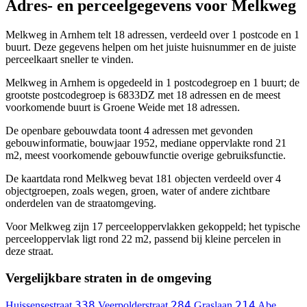
Adres- en perceelgegevens voor Melkweg
Melkweg in Arnhem telt 18 adressen, verdeeld over 1 postcode en 1
buurt. Deze gegevens helpen om het juiste huisnummer en de juiste
perceelkaart sneller te vinden.
Melkweg in Arnhem is opgedeeld in 1 postcodegroep en 1 buurt; de
grootste postcodegroep is 6833DZ met 18 adressen en de meest
voorkomende buurt is Groene Weide met 18 adressen.
De openbare gebouwdata toont 4 adressen met gevonden
gebouwinformatie, bouwjaar 1952, mediane oppervlakte rond 21
m2, meest voorkomende gebouwfunctie overige gebruiksfunctie.
De kaartdata rond Melkweg bevat 181 objecten verdeeld over 4
objectgroepen, zoals wegen, groen, water of andere zichtbare
onderdelen van de straatomgeving.
Voor Melkweg zijn 17 perceeloppervlakken gekoppeld; het typische
perceeloppervlak ligt rond 22 m2, passend bij kleine percelen in
deze straat.
Vergelijkbare straten in de omgeving
338
284
214
Huissensestraat
Veerpolderstraat
Graslaan
Abe