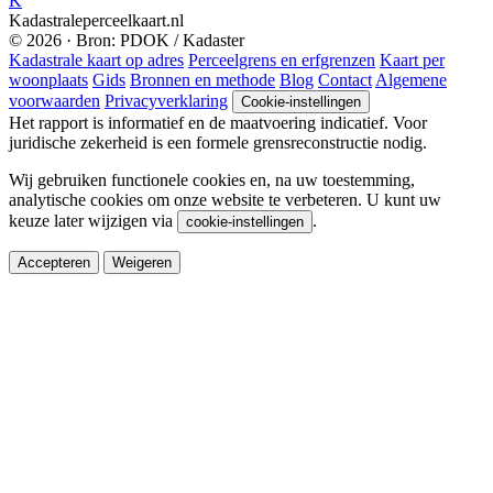
K
Kadastraleperceelkaart.nl
© 2026 · Bron: PDOK / Kadaster
Kadastrale kaart op adres
Perceelgrens en erfgrenzen
Kaart per
woonplaats
Gids
Bronnen en methode
Blog
Contact
Algemene
voorwaarden
Privacyverklaring
Cookie-instellingen
Het rapport is informatief en de maatvoering indicatief. Voor
juridische zekerheid is een formele grensreconstructie nodig.
Wij gebruiken functionele cookies en, na uw toestemming,
analytische cookies om onze website te verbeteren. U kunt uw
keuze later wijzigen via
.
cookie-instellingen
Accepteren
Weigeren