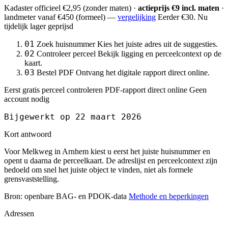
Kadaster officieel
€2,95
(zonder maten) ·
actieprijs €9 incl. maten
·
landmeter
vanaf €450
(formeel) —
vergelijking
Eerder €30. Nu
tijdelijk lager geprijsd
01
Zoek huisnummer
Kies het juiste adres uit de suggesties.
02
Controleer perceel
Bekijk ligging en perceelcontext op de
kaart.
03
Bestel PDF
Ontvang het digitale rapport direct online.
Eerst gratis perceel controleren
PDF-rapport direct online
Geen
account nodig
Bijgewerkt op 22 maart 2026
Kort antwoord
Voor Melkweg in Arnhem kiest u eerst het juiste huisnummer en
opent u daarna de perceelkaart. De adreslijst en perceelcontext zijn
bedoeld om snel het juiste object te vinden, niet als formele
grensvaststelling.
Bron: openbare BAG- en PDOK-data
Methode en beperkingen
Adressen