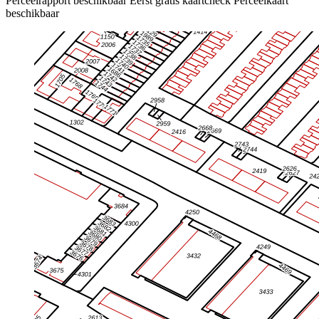
Perceelrapport beschikbaar
Eerst gratis kaartcheck
Perceelkaart
beschikbaar