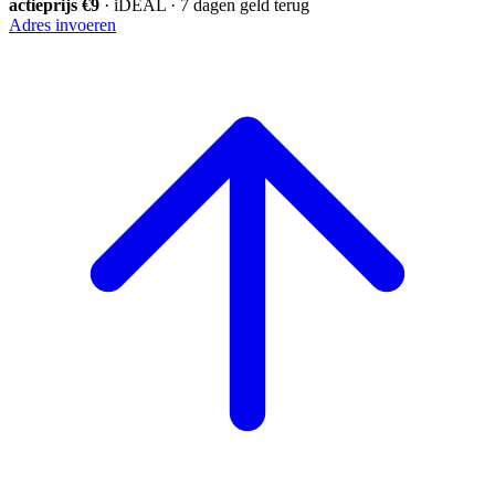
actieprijs €9
· iDEAL · 7 dagen geld terug
Adres invoeren