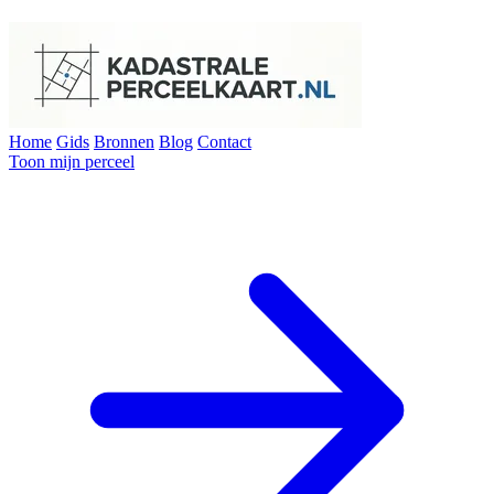
Home
Gids
Bronnen
Blog
Contact
Toon mijn perceel