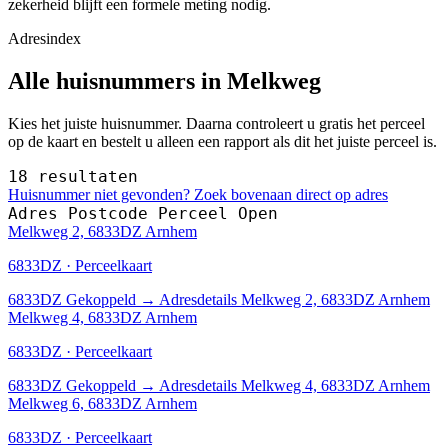
zekerheid blijft een formele meting nodig.
Adresindex
Alle huisnummers in Melkweg
Kies het juiste huisnummer. Daarna controleert u gratis het perceel
op de kaart en bestelt u alleen een rapport als dit het juiste perceel is.
18 resultaten
Huisnummer niet gevonden? Zoek bovenaan direct op adres
Adres
Postcode
Perceel
Open
Melkweg 2, 6833DZ Arnhem
6833DZ · Perceelkaart
6833DZ
Gekoppeld
→
Adresdetails Melkweg 2, 6833DZ Arnhem
Melkweg 4, 6833DZ Arnhem
6833DZ · Perceelkaart
6833DZ
Gekoppeld
→
Adresdetails Melkweg 4, 6833DZ Arnhem
Melkweg 6, 6833DZ Arnhem
6833DZ · Perceelkaart