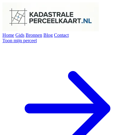
Home
Gids
Bronnen
Blog
Contact
Toon mijn perceel