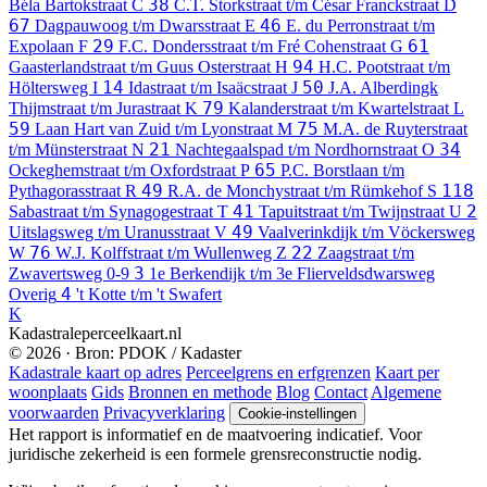
38
Béla Bartokstraat
C
C.T. Storkstraat t/m César Franckstraat
D
67
46
Dagpauwoog t/m Dwarsstraat
E
E. du Perronstraat t/m
29
61
Expolaan
F
F.C. Dondersstraat t/m Fré Cohenstraat
G
94
Gaasterlandstraat t/m Guus Osterstraat
H
H.C. Pootstraat t/m
14
50
Höltersweg
I
Idastraat t/m Isaäcstraat
J
J.A. Alberdingk
79
Thijmstraat t/m Jurastraat
K
Kalanderstraat t/m Kwartelstraat
L
59
75
Laan Hart van Zuid t/m Lyonstraat
M
M.A. de Ruyterstraat
21
34
t/m Münsterstraat
N
Nachtegaalspad t/m Nordhornstraat
O
65
Ockeghemstraat t/m Oxfordstraat
P
P.C. Borstlaan t/m
49
118
Pythagorasstraat
R
R.A. de Monchystraat t/m Rümkehof
S
41
2
Sabastraat t/m Synagogestraat
T
Tapuitstraat t/m Twijnstraat
U
49
Uitslagsweg t/m Uranusstraat
V
Vaalverinkdijk t/m Vöckersweg
76
22
W
W.J. Kolffstraat t/m Wullenweg
Z
Zaagstraat t/m
3
Zwavertsweg
0-9
1e Berkendijk t/m 3e Flierveldsdwarsweg
4
Overig
't Kotte t/m 't Swafert
K
Kadastraleperceelkaart.nl
© 2026 · Bron: PDOK / Kadaster
Kadastrale kaart op adres
Perceelgrens en erfgrenzen
Kaart per
woonplaats
Gids
Bronnen en methode
Blog
Contact
Algemene
voorwaarden
Privacyverklaring
Cookie-instellingen
Het rapport is informatief en de maatvoering indicatief. Voor
juridische zekerheid is een formele grensreconstructie nodig.