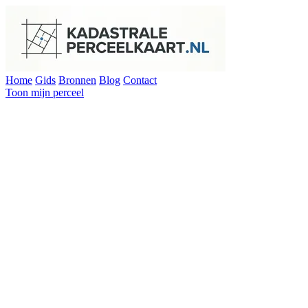
Home
Gids
Bronnen
Blog
Contact
Toon mijn perceel