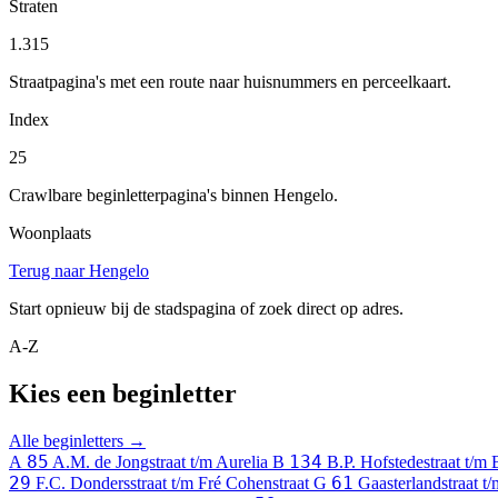
Straten
1.315
Straatpagina's met een route naar huisnummers en perceelkaart.
Index
25
Crawlbare beginletterpagina's binnen Hengelo.
Woonplaats
Terug naar Hengelo
Start opnieuw bij de stadspagina of zoek direct op adres.
A-Z
Kies een beginletter
Alle beginletters →
85
134
A
A.M. de Jongstraat t/m Aurelia
B
B.P. Hofstedestraat t/m 
29
61
F.C. Dondersstraat t/m Fré Cohenstraat
G
Gaasterlandstraat t