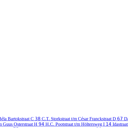
38
67
Béla Bartokstraat
C
C.T. Storkstraat t/m César Franckstraat
D
D
94
14
/m Guus Osterstraat
H
H.C. Pootstraat t/m Höltersweg
I
Idastraat