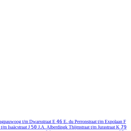
46
agpauwoog t/m Dwarsstraat
E
E. du Perronstraat t/m Expolaan
F
50
79
 t/m Isaäcstraat
J
J.A. Alberdingk Thijmstraat t/m Jurastraat
K