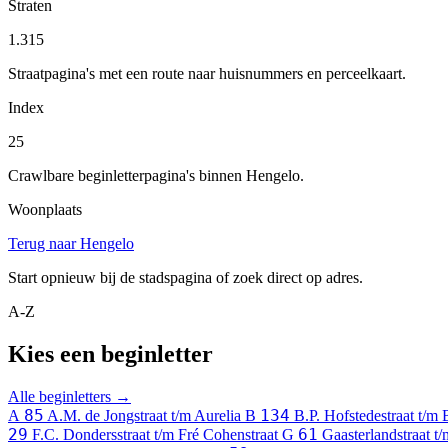
Straten
1.315
Straatpagina's met een route naar huisnummers en perceelkaart.
Index
25
Crawlbare beginletterpagina's binnen Hengelo.
Woonplaats
Terug naar Hengelo
Start opnieuw bij de stadspagina of zoek direct op adres.
A-Z
Kies een beginletter
Alle beginletters →
85
134
A
A.M. de Jongstraat t/m Aurelia
B
B.P. Hofstedestraat t/m 
29
61
F.C. Dondersstraat t/m Fré Cohenstraat
G
Gaasterlandstraat t