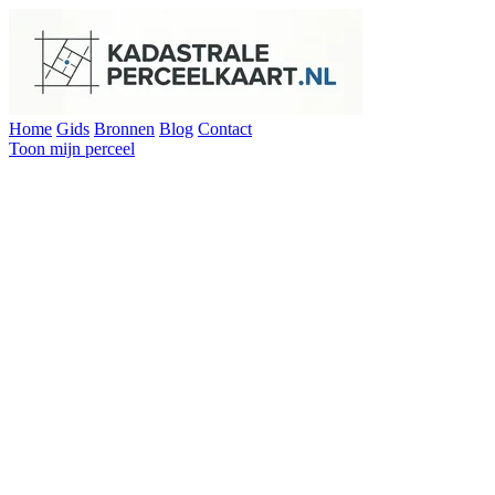
Home
Gids
Bronnen
Blog
Contact
Toon mijn perceel