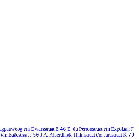
46
agpauwoog t/m Dwarsstraat
E
E. du Perronstraat t/m Expolaan
F
50
79
 t/m Isaäcstraat
J
J.A. Alberdingk Thijmstraat t/m Jurastraat
K