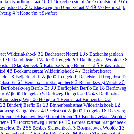
34
65
ad t/m Nordhornstraat
O
Ockeghemstraat t/m Oxfordstraat
P
2
49
Twijnstraat
U
Uitslagsweg t/m Uranusstraat
V
Vaalverinkdijk
4
Overig
't Kotte t/m 't Swafert
31
135
aat
Wilderinkshoek
Bachstraat
Noord
Backenhagenlaan
136
53
38
e
Banninkstraat
Wijk 00 Hengelo
Bantingstraat
Woolde
5
5
nstraat
Slangenbeek
Bataafse Kamp
Binnenstad
Bataviastraat
48
47
ied
Beckumerstraat
Wilderinkshoek
Beekforelstraat
13
6
lde
Beijerinkdijk
Wijk 00 Hengelo
Beitelstraat
Hengelose Es
61
3
5
elose Es
Beneluxlaan
Slangenbeek
Benninksweg
Woolde
30
18
Berflobeekweg
Berflo Es
Berfloplein
Berflo Es
Berfloweg
75
43
an
Wijk 00 Hengelo
Berkweg
Hengelose Es
Berlijnstraat
4
53
Beunksteeg
Wijk 00 Hengelo
Beursstraat
Binnenstad
12
13
12
Binderij
Berflo Es
Binnenbeekstraat
Wilderinkshoek
4
18
ladwesp
Slangenbeek
Bleekstraat
Wijk 00 Hengelo
Blekweg
18
43
Driene
Boekweitweg
Groot Driene
Boerhaavelaan
Woolde
17
10
riene
Boortorenweg
Berflo Es
Bordeauxstraat
Slangenbeek
266
3
13
ngelose Es
Bosbes
Slangenbeek
Bosmaatweg
Woolde
12
30
9
Slangenbeek
Bottelarij
Berflo Es
Braam
Slangenbeek