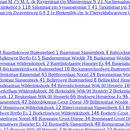
75
21
traat
M
M.A. de Ruyterstraat t/m Münsterstraat
N
Nachtegaalsp
118
41
 Rümkehof
S
Sabastraat t/m Synagogestraat
T
Tapuitstraat t/m 
3
raat t/m Zwavertsweg
0-9
1e Berkendijk t/m 3e Flierveldsdwarsweg
8
1
4
Baardinksweg
Buitengebied
Baarsstraat
Slangenbeek
Babcockstr
5
76
Balktsweg
Berflo Es
Bandoengstraat
Woolde
Bankastraat
Woold
2
44
eenstraat
Wilderinkshoek
Bartelinkslaantje
Hasseler Es
Bastenake
3
10
Beckumerkerkweg
Buitengebied
Beckumerschoolweg
Buitengeb
43
24
Beekstraat
Binnenstad
Beethovenlaan
Noord
Begoniastraat
Woo
41
8
dostraat
Slangenbeek
Bellersweg
Buitengebied
Bellinckhof
Heng
44
10
ndinastraat
Wilderinkshoek
Berendschotstraat
Wijk 00 Hengelo
36
2
erkellaan
Wilderinkshoek
Berkendijk
Wijk 00 Hengelo
Berkenla
12
66
96
hoek
Beukenlaan
Wijk 00 Hengelo
Beukweg
Hengelose Es
42
39
langenbeek
Bilderdijkstraat
Groot Driene
Billitonstraat
Woolde
2
12
63
Binnenweg
Wilderinkshoek
Bittervoornstraat
Slangenbeek
B
1
146
ldweg
Berflo Es
Boekeloseweg
Wilderinkshoek
Boekerij
Groot 
40
34
gertsweg
Noord
Booggang
Groot Driene
Boomgaard
Groot D
32
40
rgmanweg
Hasseler Es
Bornsedijk
Slangenbeek
Bornsestraat
He
15
3
33
Es
Bosweg
Wijk 00 Hengelo
Bothastraat
Binnenstad
Botstraat