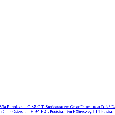
38
67
Béla Bartokstraat
C
C.T. Storkstraat t/m César Franckstraat
D
D
94
14
/m Guus Osterstraat
H
H.C. Pootstraat t/m Höltersweg
I
Idastraat