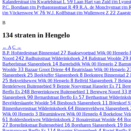
59
Kalanderstraat t/m Kwartelstraat
L
Laan Hart van Zuid t/m Lyons
49
P.C. Borstlaan t/m Pythagorasstraat
R
R.A. de Monchystraat t/m
76
22
t/m Vöckersweg
W
W.J. Kolffstraat t/m Wullenweg
Z
Zaagst
B
134 straten in Hengelo
← A
C →
27
B.P. Hofstedestraat
Binnenstad
Baaksevoetpad
Wijk 00 Hengelo
242
24
29
Noord
Badhuisstraat
Wilderinkshoek
Balistraat
Woolde
14
2
Barbeelstraat
Slangenbeek
Bargelsdijk
Wijk 00 Hengelo
Barnst
33
44
2
Woolde
Bazaar
Groot Driene
Beatrixlaan
Wijk 00 Hengelo
25
8
2
Slangenbeek
Beekjuffer
Slangenbeek
Beeksteeg
Binnenstad
25
8
7
Bekveldseweg
Wijk 00 Hengelo
Belfeld
Slangenbeek
Belgra
9
71
Bentelerweg
Buitengebied
Beppie Nooystraat
Hasseler Es
Bere
248
1
33
Berflo Es
Bergerinksweg
Buitengebied
Bergweg
Noord
B
90
57
Slangenbeek
Bernardstraat
Berflo Es
Berthastraat
Wilderinks
54
11
Bevrijderslaantje
Woolde
Biesbosch
Slangenbeek
Bijenkorf
S
64
Binnenhavenstraat
Wilderinkshoek
Binnenveldweg
Slangenbeek
3
4
Wijk 00 Hengelo
Bleuminkweg
Wijk 00 Hengelo
Boekelose Ve
61
2
44
Boldershoekweg
Wilderinkshoek
Bonairestraat
Woolde
Bon
27
16
19
Borgelinkstraat
Buitengebied
Borgharen
Slangenbeek
Bo
114
4
Bosmansweg
Berflo Es
Bosmier
Slangenbeek
Bostel
Berflo 