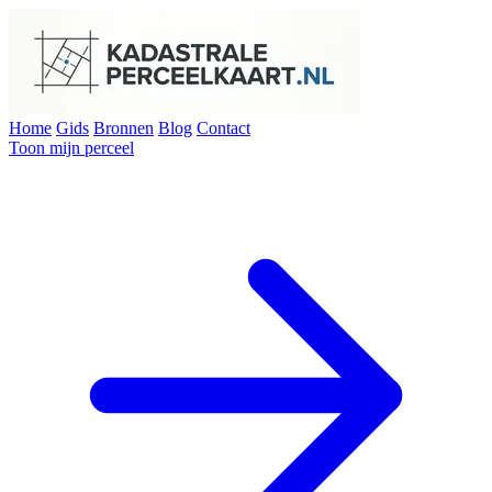
Home
Gids
Bronnen
Blog
Contact
Toon mijn perceel