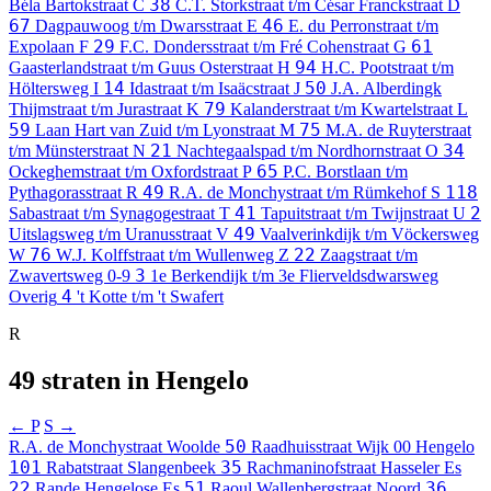
38
Béla Bartokstraat
C
C.T. Storkstraat t/m César Franckstraat
D
67
46
Dagpauwoog t/m Dwarsstraat
E
E. du Perronstraat t/m
29
61
Expolaan
F
F.C. Dondersstraat t/m Fré Cohenstraat
G
94
Gaasterlandstraat t/m Guus Osterstraat
H
H.C. Pootstraat t/m
14
50
Höltersweg
I
Idastraat t/m Isaäcstraat
J
J.A. Alberdingk
79
Thijmstraat t/m Jurastraat
K
Kalanderstraat t/m Kwartelstraat
L
59
75
Laan Hart van Zuid t/m Lyonstraat
M
M.A. de Ruyterstraat
21
34
t/m Münsterstraat
N
Nachtegaalspad t/m Nordhornstraat
O
65
Ockeghemstraat t/m Oxfordstraat
P
P.C. Borstlaan t/m
49
118
Pythagorasstraat
R
R.A. de Monchystraat t/m Rümkehof
S
41
2
Sabastraat t/m Synagogestraat
T
Tapuitstraat t/m Twijnstraat
U
49
Uitslagsweg t/m Uranusstraat
V
Vaalverinkdijk t/m Vöckersweg
76
22
W
W.J. Kolffstraat t/m Wullenweg
Z
Zaagstraat t/m
3
Zwavertsweg
0-9
1e Berkendijk t/m 3e Flierveldsdwarsweg
4
Overig
't Kotte t/m 't Swafert
R
49 straten in Hengelo
← P
S →
50
R.A. de Monchystraat
Woolde
Raadhuisstraat
Wijk 00 Hengelo
101
35
Rabatstraat
Slangenbeek
Rachmaninofstraat
Hasseler Es
22
51
36
Rande
Hengelose Es
Raoul Wallenbergstraat
Noord