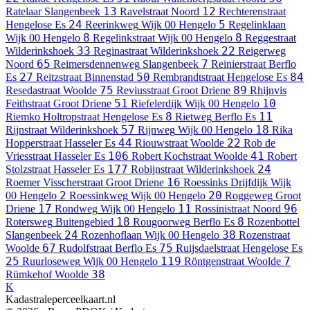
13
12
Ratelaar
Slangenbeek
Ravelstraat
Noord
Rechterenstraat
24
5
Hengelose Es
Reerinkweg
Wijk 00 Hengelo
Regelinklaan
8
8
Wijk 00 Hengelo
Regelinkstraat
Wijk 00 Hengelo
Reggestraat
33
22
Wilderinkshoek
Reginastraat
Wilderinkshoek
Reigerweg
65
7
Noord
Reimersdennenweg
Slangenbeek
Reinierstraat
Berflo
27
50
84
Es
Reitzstraat
Binnenstad
Rembrandtstraat
Hengelose Es
75
89
Resedastraat
Woolde
Reviusstraat
Groot Driene
Rhijnvis
51
10
Feithstraat
Groot Driene
Riefelerdijk
Wijk 00 Hengelo
8
11
Riemko Holtropstraat
Hengelose Es
Rietweg
Berflo Es
57
18
Rijnstraat
Wilderinkshoek
Rijnweg
Wijk 00 Hengelo
Rika
44
22
Hopperstraat
Hasseler Es
Riouwstraat
Woolde
Rob de
106
41
Vriesstraat
Hasseler Es
Robert Kochstraat
Woolde
Robert
177
24
Stolzstraat
Hasseler Es
Robijnstraat
Wilderinkshoek
16
Roemer Visscherstraat
Groot Driene
Roessinks Drijfdijk
Wijk
2
20
00 Hengelo
Roessinkweg
Wijk 00 Hengelo
Roggeweg
Groot
17
11
96
Driene
Rondweg
Wijk 00 Hengelo
Rossinistraat
Noord
18
8
Rotersweg
Buitengebied
Rougoorweg
Berflo Es
Rozenbottel
24
38
Slangenbeek
Rozenhoflaan
Wijk 00 Hengelo
Rozenstraat
67
75
Woolde
Rudolfstraat
Berflo Es
Ruijsdaelstraat
Hengelose Es
25
119
7
Ruurloseweg
Wijk 00 Hengelo
Röntgenstraat
Woolde
38
Rümkehof
Woolde
K
Kadastraleperceelkaart.nl