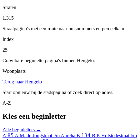
Straten
1.315
Straatpagina's met een route naar huisnummers en perceelkaart.
Index
25
Crawlbare beginletterpagina's binnen Hengelo.
Woonplaats
Terug naar Hengelo
Start opnieuw bij de stadspagina of zoek direct op adres.
A-Z
Kies een beginletter
Alle beginletters →
85
134
A
A.M. de Jongstraat t/m Aurelia
B
B.P. Hofstedestraat t/m