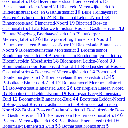
65
5
Gasthuisdistrict
Bezembinderstraat
Boerhaavedistrict
21
5
Bielsenstraat
Leiden-Noord
Bijenveld
Merenwijkdistrict
19
Bilderdijkstraat
Bos- en Gasthuisdistrict
Billie Holidaystraat
24
34
Bos- en Gasthuisdistrict
Billitonstraat
Leiden-Noord
19
Binnenoostsingel
Binnenstad-Noord
Bizetpad
Bos- en
133
40
Gasthuisdistrict
Blauwe tramstraat
Bos- en Gasthuisdistrict
15
Blauwe Vogelweg
Boerhaavedistrict
Blauwkarper
26
1
Merenwijkdistrict
Blauwpoortsbrug
Binnenstad-Noord
2
Blauwpoortshaven
Binnenstad-Noord
Blekerskade
Binnenstad-
9
1
Noord
Bloemfonteinstraat
Morsdistrict
Bloemistenhof
10
67
Roodenburgerdistrict
Bloemistenlaan
Roodenburgerdistrict
38
39
Bloemlustplein
Morsdistrict
Bloemstraat
Leiden-Noord
11
Blommendaalspoort
Binnenstad-Noord
Boedapesterhof
Bos- en
4
14
Gasthuisdistrict
Boeierwerf
Merenwijkdistrict
Boerenpad
2
345
Roodenburgerdistrict
Boerhaavelaan
Boerhaavedistrict
12
Boisotkade
Binnenstad-Zuid
Bolpraamwerf
Merenwijkdistrict
11
26
Bolwerkstraat
Binnenstad-Zuid
Bonaireplein
Leiden-Noord
87
19
Bonairestraat
Leiden-Noord
Boomgaardsteeg
Binnenstad-
12
44
Zuid
Boommarkt
Binnenstad-Zuid
Bootstraat
Leiden-Noord
8
10
Borgerstraat
Bos- en Gasthuisdistrict
Borneostraat
Leiden-
88
51
Noord
Boshof
Bos- en Gasthuisdistrict
Boshuizerkade
Bos-
133
46
en Gasthuisdistrict
Boshuizerlaan
Bos- en Gasthuisdistrict
38
10
Bosrode
Merenwijkdistrict
Bosuilstraat
Boerhaavedistrict
53
5
Botermarkt
Binnenstad-Zuid
Bothastraat
Morsdistrict