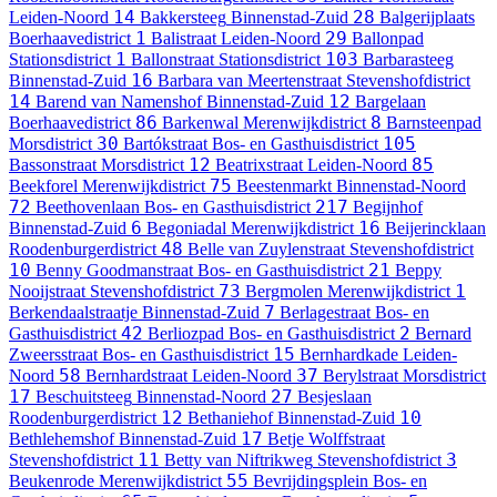
14
28
Leiden-Noord
Bakkersteeg
Binnenstad-Zuid
Balgerijplaats
1
29
Boerhaavedistrict
Balistraat
Leiden-Noord
Ballonpad
1
103
Stationsdistrict
Ballonstraat
Stationsdistrict
Barbarasteeg
16
Binnenstad-Zuid
Barbara van Meertenstraat
Stevenshofdistrict
14
12
Barend van Namenshof
Binnenstad-Zuid
Bargelaan
86
8
Boerhaavedistrict
Barkenwal
Merenwijkdistrict
Barnsteenpad
30
105
Morsdistrict
Bartókstraat
Bos- en Gasthuisdistrict
12
85
Bassonstraat
Morsdistrict
Beatrixstraat
Leiden-Noord
75
Beekforel
Merenwijkdistrict
Beestenmarkt
Binnenstad-Noord
72
217
Beethovenlaan
Bos- en Gasthuisdistrict
Begijnhof
6
16
Binnenstad-Zuid
Begoniadal
Merenwijkdistrict
Beijerincklaan
48
Roodenburgerdistrict
Belle van Zuylenstraat
Stevenshofdistrict
10
21
Benny Goodmanstraat
Bos- en Gasthuisdistrict
Beppy
73
1
Nooijstraat
Stevenshofdistrict
Bergmolen
Merenwijkdistrict
7
Berkendaalstraatje
Binnenstad-Zuid
Berlagestraat
Bos- en
42
2
Gasthuisdistrict
Berliozpad
Bos- en Gasthuisdistrict
Bernard
15
Zweersstraat
Bos- en Gasthuisdistrict
Bernhardkade
Leiden-
58
37
Noord
Bernhardstraat
Leiden-Noord
Berylstraat
Morsdistrict
17
27
Beschuitsteeg
Binnenstad-Noord
Besjeslaan
12
10
Roodenburgerdistrict
Bethaniehof
Binnenstad-Zuid
17
Bethlehemshof
Binnenstad-Zuid
Betje Wolffstraat
11
3
Stevenshofdistrict
Betty van Niftrikweg
Stevenshofdistrict
55
Beukenrode
Merenwijkdistrict
Bevrijdingsplein
Bos- en