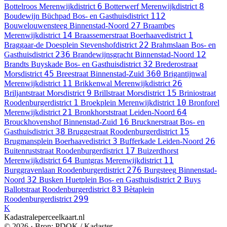
6
8
Bottelroos
Merenwijkdistrict
Botterwerf
Merenwijkdistrict
112
Boudewijn Büchpad
Bos- en Gasthuisdistrict
27
Bouwelouwensteeg
Binnenstad-Noord
Braambes
14
1
Merenwijkdistrict
Braassemerstraat
Boerhaavedistrict
22
Braggaar-de Doesplein
Stevenshofdistrict
Brahmslaan
Bos- en
236
12
Gasthuisdistrict
Brandewijnsgracht
Binnenstad-Noord
32
Brandts Buyskade
Bos- en Gasthuisdistrict
Brederostraat
45
360
Morsdistrict
Breestraat
Binnenstad-Zuid
Brigantijnwal
11
26
Merenwijkdistrict
Brikkenwal
Merenwijkdistrict
9
15
Briljantstraat
Morsdistrict
Brillstraat
Morsdistrict
Briniostraat
1
10
Roodenburgerdistrict
Broekplein
Merenwijkdistrict
Bronforel
21
64
Merenwijkdistrict
Bronkhorststraat
Leiden-Noord
16
Brouckhovenshof
Binnenstad-Zuid
Brucknerstraat
Bos- en
38
15
Gasthuisdistrict
Bruggestraat
Roodenburgerdistrict
3
26
Brugmansplein
Boerhaavedistrict
Bufferkade
Leiden-Noord
17
Buitenruststraat
Roodenburgerdistrict
Buizerdhorst
64
11
Merenwijkdistrict
Buntgras
Merenwijkdistrict
276
Burggravenlaan
Roodenburgerdistrict
Burgsteeg
Binnenstad-
32
2
Noord
Busken Huetplein
Bos- en Gasthuisdistrict
Buys
83
Ballotstraat
Roodenburgerdistrict
Bètaplein
299
Roodenburgerdistrict
K
Kadastraleperceelkaart.nl
© 2026 · Bron: PDOK / Kadaster