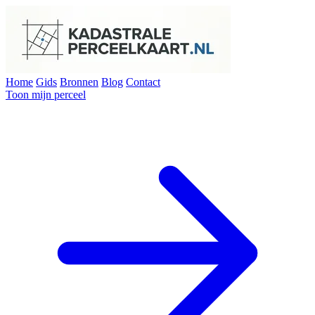
Home
Gids
Bronnen
Blog
Contact
Toon mijn perceel