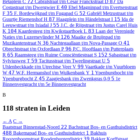
72
87
Bètaplein
C
Cabralstraat t/m César Franckstraat
D
Da
40
Costastraat t/m Dwergwier
E
Ebel Magninpad t/m Evertsenstraat
35
52
F
F. Bordewijkpad t/m Fugapad
G
Gabriël Metzustraat t/m
87
15
Guurtje Riemenshof
H
Haagplein t/m Händelstraat
I
Ida de
55
Leeuwstraat t/m Ixiadal
J
J.C. de Rijpstraat t/m Justus Carel Huis
104
83
K
Kaardesteeg t/m Kwikstaarthoek
L
Laan der Verenigde
126
Naties t/m Luzernevlinder
M
Maaike de Bruijnpad t/m
36
41
Muzikantenstraat
N
Nachtegaallaan t/m Nova-Passage
O
96
Obrechtstraat t/m Oxfordlaan
P
P.C. Hooftlaan t/m Putterplaats
65
152
R
Raamsteeg t/m Ruime Consciëntiestraat
S
Sabastraat t/m
59
5
Sylviusweg
T
Tacitusstraat t/m Tweelingstraat
U
99
Uhlenbeckkade t/m Utrechtse Veer
V
Vaartkade t/m Vuurbloem
47
1
W
W.F. Hermanshof t/m Wulkenbank
Y
Ypenburgbocht t/m
45
5
Ypenburgbocht
Z
Zaagjesbank t/m Zwenkgras
0-9
1e
Binnenvestgracht t/m 5e Binnenvestgracht
B
118 straten in Leiden
← A
C →
22
Baatstraat
Binnenstad-Noord
Bachstraat
Bos- en Gasthuisdistrict
488
1
Bakemapad
Bos- en Gasthuisdistrict
Bakhuis
39
Roozenboomstraat
Roodenburgerdistrict
Bakker Korffstraat