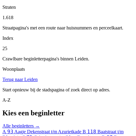
Straten
1.618
Straatpagina's met een route naar huisnummers en perceelkaart.
Index
25
Crawlbare beginletterpagina's binnen Leiden.
Woonplaats
Terug naar Leiden
Start opnieuw bij de stadspagina of zoek direct op adres.
A-Z
Kies een beginletter
Alle beginletters →
93
118
A
Aagje Dekenstraat t/m Azurietkade
B
Baatstraat t/m