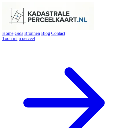
Home
Gids
Bronnen
Blog
Contact
Toon mijn perceel