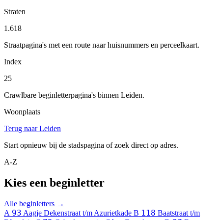
Straten
1.618
Straatpagina's met een route naar huisnummers en perceelkaart.
Index
25
Crawlbare beginletterpagina's binnen Leiden.
Woonplaats
Terug naar Leiden
Start opnieuw bij de stadspagina of zoek direct op adres.
A-Z
Kies een beginletter
Alle beginletters →
93
118
A
Aagje Dekenstraat t/m Azurietkade
B
Baatstraat t/m