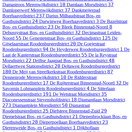
10
37
Damastroos
Merenwijkdistrict
Damlaan
Morsdistrict
37
Damloperwerf
Merenwijkdistrict
Dankmeijerpad
237
Boerhaavedistrict
Darius Milhaudstraat
Bos- en
24
3
Gasthuisdistrict
Darwinweg
Boerhaavedistrict
De Bazelstraat
23
8
Bos- en Gasthuisdistrict
De Bleek
Binnenstad-Noord
32
Debussystraat
Bos- en Gasthuisdistrict
Decimastraat
Leiden-
55
125
Noord
De Genestetstraat
Bos- en Gasthuisdistrict
De
20
Gijselaarstraat
Roodenburgerdistrict
De Goejestraat
94
1
Roodenburgerdistrict
De Heyderweg
Roodenburgerdistrict
De
55
Laat de Kanterstraat
Roodenburgerdistrict
De la Reystraat
22
48
Morsdistrict
Delftse Jaagpad
Bos- en Gasthuisdistrict
20
Dellaertweg
Stationsdistrict
Deltaweg
Roodenburgerdistrict
180
87
De Meij van Streefkerkstraat
Roodenburgerdistrict
10
Dennenrode
Merenwijkdistrict
De Ridderstraat
17
32
Roodenburgerdistrict
De Ruijterstraat
Binnenstad-Noord
De
4
Savornin Lohmanplein
Roodenburgerdistrict
De Sitterlaan
191
35
Roodenburgerdistrict
De Wetstraat
Morsdistrict
18
Diaconessenstraat
Stevenshofdistrict
Diamantlaan
Morsdistrict
273
50
Diamantplein
Morsdistrict
Dianastraat
25
29
Roodenburgerdistrict
Diefsteeg
Binnenstad-Zuid
21
Diemelstraat
Bos- en Gasthuisdistrict
Diepenbrocklaan
Bos- en
28
23
Gasthuisdistrict
Dieperpoellaan
Boerhaavedistrict
1
Dierenweide
Bos- en Gasthuisdistrict
Dijkhoflaan