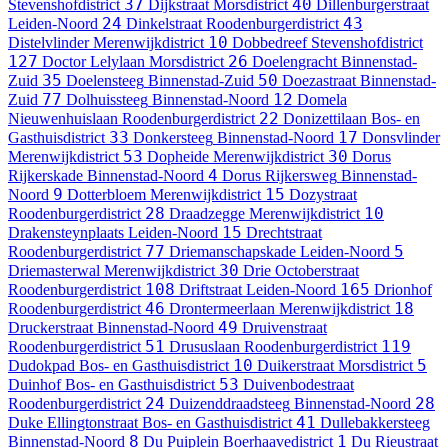
37
40
Stevenshofdistrict
Dijkstraat
Morsdistrict
Dillenburgerstraat
24
43
Leiden-Noord
Dinkelstraat
Roodenburgerdistrict
10
Distelvlinder
Merenwijkdistrict
Dobbedreef
Stevenshofdistrict
127
26
Doctor Lelylaan
Morsdistrict
Doelengracht
Binnenstad-
35
50
Zuid
Doelensteeg
Binnenstad-Zuid
Doezastraat
Binnenstad-
77
12
Zuid
Dolhuissteeg
Binnenstad-Noord
Domela
22
Nieuwenhuislaan
Roodenburgerdistrict
Donizettilaan
Bos- en
33
17
Gasthuisdistrict
Donkersteeg
Binnenstad-Noord
Donsvlinder
53
30
Merenwijkdistrict
Dopheide
Merenwijkdistrict
Dorus
4
Rijkerskade
Binnenstad-Noord
Dorus Rijkersweg
Binnenstad-
9
15
Noord
Dotterbloem
Merenwijkdistrict
Dozystraat
28
10
Roodenburgerdistrict
Draadzegge
Merenwijkdistrict
15
Drakensteynplaats
Leiden-Noord
Drechtstraat
77
5
Roodenburgerdistrict
Driemanschapskade
Leiden-Noord
30
Driemasterwal
Merenwijkdistrict
Drie Octoberstraat
108
165
Roodenburgerdistrict
Driftstraat
Leiden-Noord
Drionhof
46
18
Roodenburgerdistrict
Drontermeerlaan
Merenwijkdistrict
49
Druckerstraat
Binnenstad-Noord
Druivenstraat
51
119
Roodenburgerdistrict
Drususlaan
Roodenburgerdistrict
10
5
Dudokpad
Bos- en Gasthuisdistrict
Duikerstraat
Morsdistrict
53
Duinhof
Bos- en Gasthuisdistrict
Duivenbodestraat
24
28
Roodenburgerdistrict
Duizenddraadsteeg
Binnenstad-Noord
41
Duke Ellingtonstraat
Bos- en Gasthuisdistrict
Dullebakkersteeg
8
1
Binnenstad-Noord
Du Puiplein
Boerhaavedistrict
Du Rieustraat