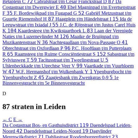
72
87
Bètaplein
C
Cabralstraat t/m César Franckstraat
D
Da
40
Costastraat t/m Dwergwier
E
Ebel Magninpad t/m Evertsenstraat
35
52
F
F. Bordewijkpad t/m Fugapad
G
Gabriël Metzustraat t/m
87
15
Guurtje Riemenshof
H
Haagplein t/m Händelstraat
I
Ida de
55
Leeuwstraat t/m Ixiadal
J
J.C. de Rijpstraat t/m Justus Carel Huis
104
83
K
Kaardesteeg t/m Kwikstaarthoek
L
Laan der Verenigde
126
Naties t/m Luzernevlinder
M
Maaike de Bruijnpad t/m
36
41
Muzikantenstraat
N
Nachtegaallaan t/m Nova-Passage
O
96
Obrechtstraat t/m Oxfordlaan
P
P.C. Hooftlaan t/m Putterplaats
65
152
R
Raamsteeg t/m Ruime Consciëntiestraat
S
Sabastraat t/m
59
5
Sylviusweg
T
Tacitusstraat t/m Tweelingstraat
U
99
Uhlenbeckkade t/m Utrechtse Veer
V
Vaartkade t/m Vuurbloem
47
1
W
W.F. Hermanshof t/m Wulkenbank
Y
Ypenburgbocht t/m
45
5
Ypenburgbocht
Z
Zaagjesbank t/m Zwenkgras
0-9
1e
Binnenvestgracht t/m 5e Binnenvestgracht
D
87 straten in Leiden
← C
E →
119
Da Costastraat
Bos- en Gasthuisdistrict
Daendelspad
Leiden-
42
19
Noord
Daendelsstraat
Leiden-Noord
Dagvlinder
71
23
Merenwijkdistrict
Dahliastraat
Roodenburgerdistrict