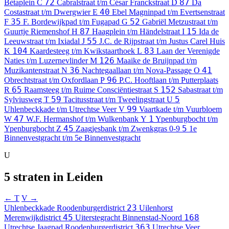
72
87
Bètaplein
C
Cabralstraat t/m César Franckstraat
D
Da
40
Costastraat t/m Dwergwier
E
Ebel Magninpad t/m Evertsenstraat
35
52
F
F. Bordewijkpad t/m Fugapad
G
Gabriël Metzustraat t/m
87
15
Guurtje Riemenshof
H
Haagplein t/m Händelstraat
I
Ida de
55
Leeuwstraat t/m Ixiadal
J
J.C. de Rijpstraat t/m Justus Carel Huis
104
83
K
Kaardesteeg t/m Kwikstaarthoek
L
Laan der Verenigde
126
Naties t/m Luzernevlinder
M
Maaike de Bruijnpad t/m
36
41
Muzikantenstraat
N
Nachtegaallaan t/m Nova-Passage
O
96
Obrechtstraat t/m Oxfordlaan
P
P.C. Hooftlaan t/m Putterplaats
65
152
R
Raamsteeg t/m Ruime Consciëntiestraat
S
Sabastraat t/m
59
5
Sylviusweg
T
Tacitusstraat t/m Tweelingstraat
U
99
Uhlenbeckkade t/m Utrechtse Veer
V
Vaartkade t/m Vuurbloem
47
1
W
W.F. Hermanshof t/m Wulkenbank
Y
Ypenburgbocht t/m
45
5
Ypenburgbocht
Z
Zaagjesbank t/m Zwenkgras
0-9
1e
Binnenvestgracht t/m 5e Binnenvestgracht
U
5 straten in Leiden
← T
V →
23
Uhlenbeckkade
Roodenburgerdistrict
Uilenhorst
45
168
Merenwijkdistrict
Uiterstegracht
Binnenstad-Noord
363
Utrechtse Jaagpad
Roodenburgerdistrict
Utrechtse Veer