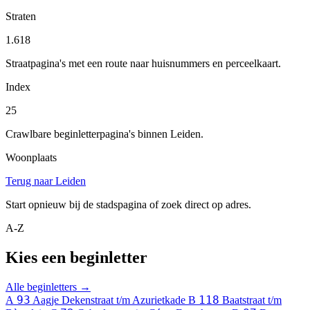
Straten
1.618
Straatpagina's met een route naar huisnummers en perceelkaart.
Index
25
Crawlbare beginletterpagina's binnen Leiden.
Woonplaats
Terug naar Leiden
Start opnieuw bij de stadspagina of zoek direct op adres.
A-Z
Kies een beginletter
Alle beginletters →
93
118
A
Aagje Dekenstraat t/m Azurietkade
B
Baatstraat t/m