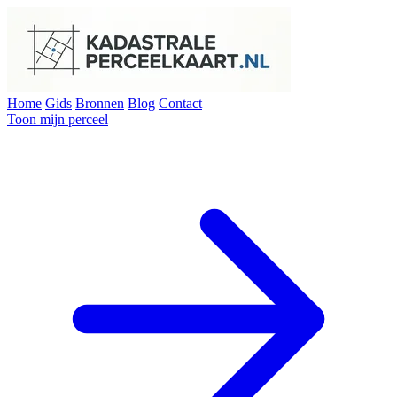
Home
Gids
Bronnen
Blog
Contact
Toon mijn perceel