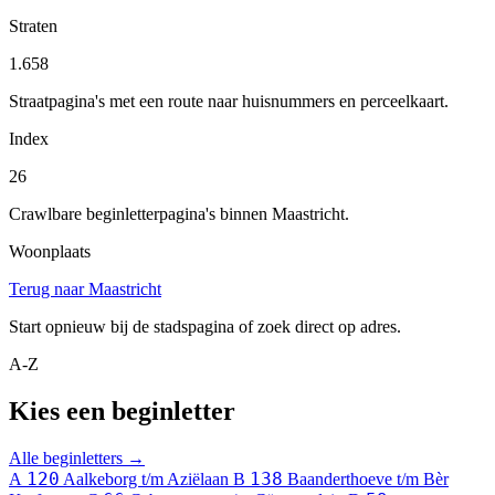
Straten
1.658
Straatpagina's met een route naar huisnummers en perceelkaart.
Index
26
Crawlbare beginletterpagina's binnen Maastricht.
Woonplaats
Terug naar Maastricht
Start opnieuw bij de stadspagina of zoek direct op adres.
A-Z
Kies een beginletter
Alle beginletters →
120
138
A
Aalkeborg t/m Aziëlaan
B
Baanderthoeve t/m Bèr