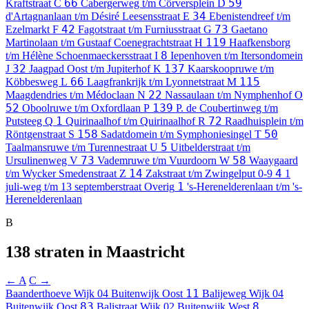
66
59
Kraftstraat
C
Cabergerweg t/m Cörversplein
D
34
d'Artagnanlaan t/m Désiré Leesensstraat
E
Ebenistendreef t/m
42
73
Ezelmarkt
F
Fagotstraat t/m Furniusstraat
G
Gaetano
119
Martinolaan t/m Gustaaf Coenegrachtstraat
H
Haafkensborg
8
t/m Hélène Schoenmaeckersstraat
I
Iepenhoven t/m Itersondomein
32
137
J
Jaagpad Oost t/m Jupiterhof
K
Kaarskoopruwe t/m
66
115
Köbbesweg
L
Laagfrankrijk t/m Lyonnetstraat
M
22
Maagdendries t/m Médoclaan
N
Nassaulaan t/m Nymphenhof
O
52
139
Oboolruwe t/m Oxfordlaan
P
P. de Coubertinweg t/m
1
72
Putsteeg
Q
Quirinaalhof t/m Quirinaalhof
R
Raadhuisplein t/m
158
50
Röntgenstraat
S
Sadatdomein t/m Symphoniesingel
T
5
Taalmansruwe t/m Turennestraat
U
Uitbelderstraat t/m
73
58
Ursulinenweg
V
Vademruwe t/m Vuurdoorn
W
Waaygaard
14
4
t/m Wycker Smedenstraat
Z
Zakstraat t/m Zwingelput
0-9
1
1
juli-weg t/m 13 septemberstraat
Overig
's-Herenelderenlaan t/m 's-
Herenelderenlaan
B
138 straten in Maastricht
← A
C →
11
Baanderthoeve
Wijk 04 Buitenwijk Oost
Balijeweg
Wijk 04
83
8
Buitenwijk Oost
Balistraat
Wijk 02 Buitenwijk West