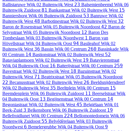
23
Ballistaruwe
Wijk 02 Buitenwijk West
Balsemienbeemd
Wijk 06
81
15
Buitenwijk Zuidoost
Bankastraat
Wijk 02 Buitenwijk West
53
Banniersborg
Wijk 06 Buitenwijk Zuidoost
Banruwe
Wijk 02
48
32
Buitenwijk West
Barbotinestraat
Wijk 02 Buitenwijk West
42
Baron de Rosenstraat
Wijk 05 Buitenwijk Noordoost
Baron de
12
Selysstraat
Wijk 05 Buitenwijk Noordoost
Baron Des
1
Tombeslaan
Wijk 03 Buitenwijk Noordwest
Baron van
94
Hövellstraat
Wijk 04 Buitenwijk Oost
Basileahof
Wijk 02
36
260
Buitenwijk West
Bassin
Wijk 00 Centrum
Bassinkade
Wijk
14
52
00 Centrum
Bastionstraat
Wijk 02 Buitenwijk West
19
Bataviaplantsoen
Wijk 02 Buitenwijk West
Batavierenstraat
16
259
Wijk 04 Buitenwijk Oost
Batterijstraat
Wijk 00 Centrum
18
Bavestraat
Wijk 02 Buitenwijk West
Bazuinstraat
Wijk 02
71
Buitenwijk West
Beatrixstraat
Wijk 05 Buitenwijk Noordoost
22
26
Becanusstraat
Wijk 02 Buitenwijk West
Beeldsnijdersdreef
35
15
Wijk 02 Buitenwijk West
Beeltplein
Wijk 00 Centrum
11
Beemdenplein
Wijk 06 Buitenwijk Zuidoost
Beerselstraat
Wijk
13
14
04 Buitenwijk Oost
Begijnenstraat
Wijk 00 Centrum
45
Begoniastraat
Wijk 02 Buitenwijk West
Belgiëlaan
Wijk 01
3
19
Beek-Zuid
Belkensborg
Wijk 06 Buitenwijk Zuidoost
224
Bellefroidlunet
Wijk 00 Centrum
Bellomontedomein
Wijk 06
55
Buitenwijk Zuidoost
Belvédèrelaan
Wijk 03 Buitenwijk
6
9
Noordwest
Bemelergrubbe
Wijk 04 Buitenwijk Oost