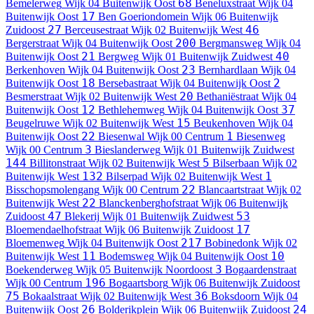
68
Bemelerweg
Wijk 04 Buitenwijk Oost
Beneluxstraat
Wijk 04
17
Buitenwijk Oost
Ben Goeriondomein
Wijk 06 Buitenwijk
27
46
Zuidoost
Berceusestraat
Wijk 02 Buitenwijk West
200
Bergerstraat
Wijk 04 Buitenwijk Oost
Bergmansweg
Wijk 04
21
40
Buitenwijk Oost
Bergweg
Wijk 01 Buitenwijk Zuidwest
23
Berkenhoven
Wijk 04 Buitenwijk Oost
Bernhardlaan
Wijk 04
18
2
Buitenwijk Oost
Bersebastraat
Wijk 04 Buitenwijk Oost
20
Besmerstraat
Wijk 02 Buitenwijk West
Bethaniëstraat
Wijk 04
12
37
Buitenwijk Oost
Bethlehemweg
Wijk 04 Buitenwijk Oost
15
Beugelruwe
Wijk 02 Buitenwijk West
Beukenhoven
Wijk 04
22
1
Buitenwijk Oost
Biesenwal
Wijk 00 Centrum
Biesenweg
3
Wijk 00 Centrum
Bieslanderweg
Wijk 01 Buitenwijk Zuidwest
144
5
Billitonstraat
Wijk 02 Buitenwijk West
Bilserbaan
Wijk 02
132
1
Buitenwijk West
Bilserpad
Wijk 02 Buitenwijk West
22
Bisschopsmolengang
Wijk 00 Centrum
Blancaartstraat
Wijk 02
22
Buitenwijk West
Blanckenberghofstraat
Wijk 06 Buitenwijk
47
53
Zuidoost
Blekerij
Wijk 01 Buitenwijk Zuidwest
17
Bloemendaelhofstraat
Wijk 06 Buitenwijk Zuidoost
217
Bloemenweg
Wijk 04 Buitenwijk Oost
Bobinedonk
Wijk 02
11
10
Buitenwijk West
Bodemsweg
Wijk 04 Buitenwijk Oost
3
Boekenderweg
Wijk 05 Buitenwijk Noordoost
Bogaardenstraat
196
Wijk 00 Centrum
Bogaartsborg
Wijk 06 Buitenwijk Zuidoost
75
36
Bokaalstraat
Wijk 02 Buitenwijk West
Boksdoorn
Wijk 04
26
24
Buitenwijk Oost
Bolderikplein
Wijk 06 Buitenwijk Zuidoost