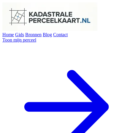
Home
Gids
Bronnen
Blog
Contact
Toon mijn perceel