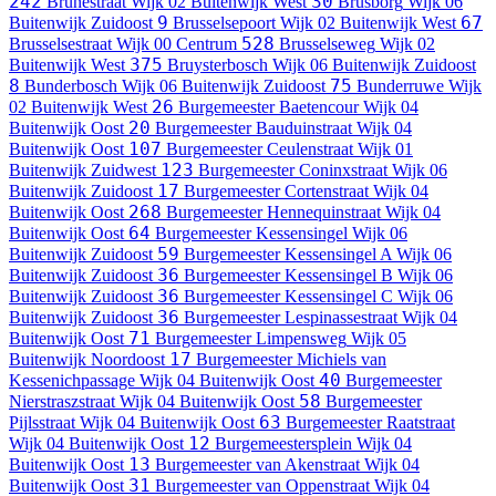
242
30
Brunestraat
Wijk 02 Buitenwijk West
Brusborg
Wijk 06
9
67
Buitenwijk Zuidoost
Brusselsepoort
Wijk 02 Buitenwijk West
528
Brusselsestraat
Wijk 00 Centrum
Brusselseweg
Wijk 02
375
Buitenwijk West
Bruysterbosch
Wijk 06 Buitenwijk Zuidoost
8
75
Bunderbosch
Wijk 06 Buitenwijk Zuidoost
Bunderruwe
Wijk
26
02 Buitenwijk West
Burgemeester Baetencour
Wijk 04
20
Buitenwijk Oost
Burgemeester Bauduinstraat
Wijk 04
107
Buitenwijk Oost
Burgemeester Ceulenstraat
Wijk 01
123
Buitenwijk Zuidwest
Burgemeester Coninxstraat
Wijk 06
17
Buitenwijk Zuidoost
Burgemeester Cortenstraat
Wijk 04
268
Buitenwijk Oost
Burgemeester Hennequinstraat
Wijk 04
64
Buitenwijk Oost
Burgemeester Kessensingel
Wijk 06
59
Buitenwijk Zuidoost
Burgemeester Kessensingel A
Wijk 06
36
Buitenwijk Zuidoost
Burgemeester Kessensingel B
Wijk 06
36
Buitenwijk Zuidoost
Burgemeester Kessensingel C
Wijk 06
36
Buitenwijk Zuidoost
Burgemeester Lespinassestraat
Wijk 04
71
Buitenwijk Oost
Burgemeester Limpensweg
Wijk 05
17
Buitenwijk Noordoost
Burgemeester Michiels van
40
Kessenichpassage
Wijk 04 Buitenwijk Oost
Burgemeester
58
Nierstraszstraat
Wijk 04 Buitenwijk Oost
Burgemeester
63
Pijlsstraat
Wijk 04 Buitenwijk Oost
Burgemeester Raatstraat
12
Wijk 04 Buitenwijk Oost
Burgemeestersplein
Wijk 04
13
Buitenwijk Oost
Burgemeester van Akenstraat
Wijk 04
31
Buitenwijk Oost
Burgemeester van Oppenstraat
Wijk 04