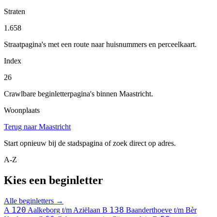
Straten
1.658
Straatpagina's met een route naar huisnummers en perceelkaart.
Index
26
Crawlbare beginletterpagina's binnen Maastricht.
Woonplaats
Terug naar Maastricht
Start opnieuw bij de stadspagina of zoek direct op adres.
A-Z
Kies een beginletter
Alle beginletters →
120
138
A
Aalkeborg t/m Aziëlaan
B
Baanderthoeve t/m Bèr