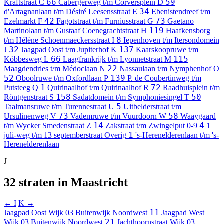
66
59
Kraftstraat
C
Cabergerweg t/m Cörversplein
D
34
d'Artagnanlaan t/m Désiré Leesensstraat
E
Ebenistendreef t/m
42
73
Ezelmarkt
F
Fagotstraat t/m Furniusstraat
G
Gaetano
119
Martinolaan t/m Gustaaf Coenegrachtstraat
H
Haafkensborg
8
t/m Hélène Schoenmaeckersstraat
I
Iepenhoven t/m Itersondomein
32
137
J
Jaagpad Oost t/m Jupiterhof
K
Kaarskoopruwe t/m
66
115
Köbbesweg
L
Laagfrankrijk t/m Lyonnetstraat
M
22
Maagdendries t/m Médoclaan
N
Nassaulaan t/m Nymphenhof
O
52
139
Oboolruwe t/m Oxfordlaan
P
P. de Coubertinweg t/m
1
72
Putsteeg
Q
Quirinaalhof t/m Quirinaalhof
R
Raadhuisplein t/m
158
50
Röntgenstraat
S
Sadatdomein t/m Symphoniesingel
T
5
Taalmansruwe t/m Turennestraat
U
Uitbelderstraat t/m
73
58
Ursulinenweg
V
Vademruwe t/m Vuurdoorn
W
Waaygaard
14
4
t/m Wycker Smedenstraat
Z
Zakstraat t/m Zwingelput
0-9
1
1
juli-weg t/m 13 septemberstraat
Overig
's-Herenelderenlaan t/m 's-
Herenelderenlaan
J
32 straten in Maastricht
← I
K →
11
Jaagpad Oost
Wijk 03 Buitenwijk Noordwest
Jaagpad West
21
Wijk 03 Buitenwijk Noordwest
Jachthoornstraat
Wijk 03