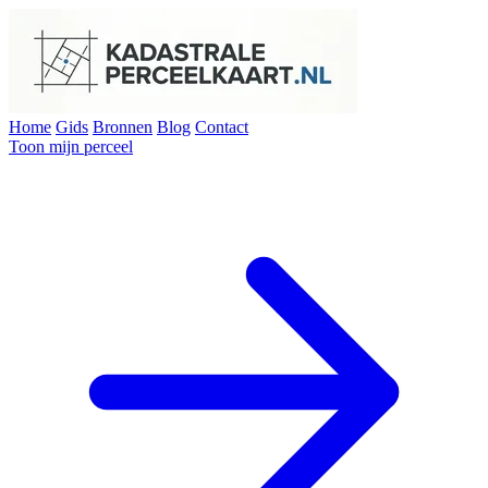
Home
Gids
Bronnen
Blog
Contact
Toon mijn perceel