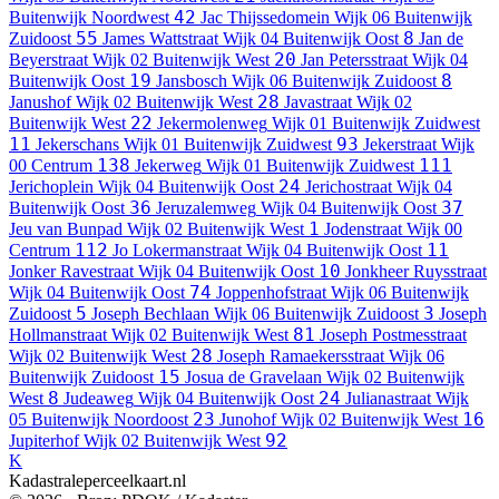
42
Buitenwijk Noordwest
Jac Thijssedomein
Wijk 06 Buitenwijk
55
8
Zuidoost
James Wattstraat
Wijk 04 Buitenwijk Oost
Jan de
20
Beyerstraat
Wijk 02 Buitenwijk West
Jan Petersstraat
Wijk 04
19
8
Buitenwijk Oost
Jansbosch
Wijk 06 Buitenwijk Zuidoost
28
Janushof
Wijk 02 Buitenwijk West
Javastraat
Wijk 02
22
Buitenwijk West
Jekermolenweg
Wijk 01 Buitenwijk Zuidwest
11
93
Jekerschans
Wijk 01 Buitenwijk Zuidwest
Jekerstraat
Wijk
138
111
00 Centrum
Jekerweg
Wijk 01 Buitenwijk Zuidwest
24
Jerichoplein
Wijk 04 Buitenwijk Oost
Jerichostraat
Wijk 04
36
37
Buitenwijk Oost
Jeruzalemweg
Wijk 04 Buitenwijk Oost
1
Jeu van Bunpad
Wijk 02 Buitenwijk West
Jodenstraat
Wijk 00
112
11
Centrum
Jo Lokermanstraat
Wijk 04 Buitenwijk Oost
10
Jonker Ravestraat
Wijk 04 Buitenwijk Oost
Jonkheer Ruysstraat
74
Wijk 04 Buitenwijk Oost
Joppenhofstraat
Wijk 06 Buitenwijk
5
3
Zuidoost
Joseph Bechlaan
Wijk 06 Buitenwijk Zuidoost
Joseph
81
Hollmanstraat
Wijk 02 Buitenwijk West
Joseph Postmesstraat
28
Wijk 02 Buitenwijk West
Joseph Ramaekersstraat
Wijk 06
15
Buitenwijk Zuidoost
Josua de Gravelaan
Wijk 02 Buitenwijk
8
24
West
Judeaweg
Wijk 04 Buitenwijk Oost
Julianastraat
Wijk
23
16
05 Buitenwijk Noordoost
Junohof
Wijk 02 Buitenwijk West
92
Jupiterhof
Wijk 02 Buitenwijk West
K
Kadastraleperceelkaart.nl