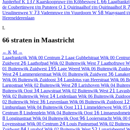
137
66
Jupiterhof
K
Kaarskoopruwe t/m Köbbesweg
L
Laagfrankri
1
de Coubertinweg t/m Putsteeg
Q
Quirinaalhof t/m Quirinaalhof
R
73
58
Ursulinenweg
V
Vademruwe t/m Vuurdoorn
W
Waaygaard t
Herenelderenlaan
L
66 straten in Maastricht
← K
M →
2
Laagfrankrijk
Wijk 00 Centrum
Laag Gubbelstraat
Wijk 00 Centru
26
7
Zuidwest
Laathofpad
Wijk 02 Buitenwijk West
Laathofruwe
Wi
195
01 Buitenwijk Zuidwest
Lage Weerd
Wijk 06 Buitenwijk Zuido
24
36
West
Lammergierstraat
Wijk 01 Buitenwijk Zuidwest
Lanake
34
Wijk 06 Buitenwijk Zuidoost
Lanslotus van Heerstraat
Wijk 06 B
28
Largostraat
Wijk 02 Buitenwijk West
Larixhoven
Wijk 04 Buiten
34
21
Buitenwijk Oost
Lauwstraat
Wijk 02 Buitenwijk West
Lavas
14
Wijk 02 Buitenwijk West
Leidenlaan
Wijk 06 Buitenwijk Zuidoos
36
12
02 Buitenwijk West
Leuvenlaan
Wijk 06 Buitenwijk Zuidoost
111
Limburglaan
Wijk 04 Buitenwijk Oost
Limmelderweg
Wijk 05 
8
16
Centrum
Lindenplein
Wijk 04 Buitenwijk Oost
Linnaeusdomei
8
96
Longinastraat
Wijk 04 Buitenwijk Oost
Looiersgracht
Wijk 00 
24
Loyensstraat
Wijk 00 Centrum
Louis Pasteurpad
Wijk 02 Buitenw
84
52
Zuidwest
Lunahof
Wijk 02 Buitenwijk West
Lunariabeemd
W