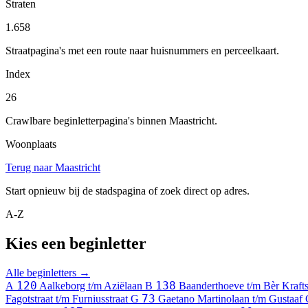
Straten
1.658
Straatpagina's met een route naar huisnummers en perceelkaart.
Index
26
Crawlbare beginletterpagina's binnen Maastricht.
Woonplaats
Terug naar Maastricht
Start opnieuw bij de stadspagina of zoek direct op adres.
A-Z
Kies een beginletter
Alle beginletters →
120
138
A
Aalkeborg t/m Aziëlaan
B
Baanderthoeve t/m Bèr Krafts
73
Fagotstraat t/m Furniusstraat
G
Gaetano Martinolaan t/m Gustaaf 