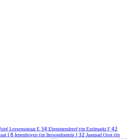
34
42
siré Leesensstraat
E
Ebenistendreef t/m Ezelmarkt
F
8
32
raat
I
Iepenhoven t/m Itersondomein
J
Jaagpad Oost t/m