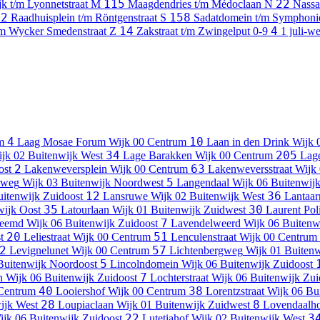
115
22
jk t/m Lyonnetstraat
M
Maagdendries t/m Médoclaan
N
Nassa
72
158
Raadhuisplein t/m Röntgenstraat
S
Sadatdomein t/m Symphoni
14
4
/m Wycker Smedenstraat
Z
Zakstraat t/m Zwingelput
0-9
1 juli-w
4
10
m
Laag Mosae Forum
Wijk 00 Centrum
Laan in den Drink
Wijk 
34
205
jk 02 Buitenwijk West
Lage Barakken
Wijk 00 Centrum
Lag
2
63
ost
Lakenweversplein
Wijk 00 Centrum
Lakenweversstraat
Wijk
5
rweg
Wijk 03 Buitenwijk Noordwest
Langendaal
Wijk 06 Buitenwijk
12
36
uitenwijk Zuidoost
Lansruwe
Wijk 02 Buitenwijk West
Lantaar
35
30
wijk Oost
Latourlaan
Wijk 01 Buitenwijk Zuidwest
Laurent Poli
7
beemd
Wijk 06 Buitenwijk Zuidoost
Lavendelweerd
Wijk 06 Buitenw
20
51
t
Leliestraat
Wijk 00 Centrum
Lenculenstraat
Wijk 00 Centrum
2
57
Levignelunet
Wijk 00 Centrum
Lichtenbergweg
Wijk 01 Buitenw
5
Buitenwijk Noordoost
Lincolndomein
Wijk 06 Buitenwijk Zuidoost
7
n
Wijk 06 Buitenwijk Zuidoost
Lochterstraat
Wijk 06 Buitenwijk Zui
40
38
Centrum
Looiershof
Wijk 00 Centrum
Lorentzstraat
Wijk 06 Bu
28
8
ijk West
Loupiaclaan
Wijk 01 Buitenwijk Zuidwest
Lovendaalh
22
3
ijk 06 Buitenwijk Zuidoost
Lutetiahof
Wijk 02 Buitenwijk West