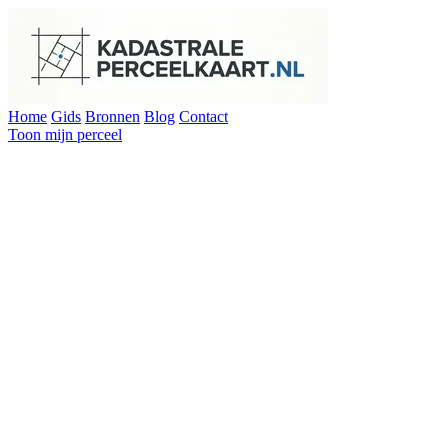
Home
Gids
Bronnen
Blog
Contact
Toon mijn perceel