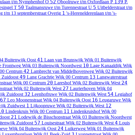
52
139
ulaan t/m Nymphenhof
O
Oboolruwe t/m Oxfordlaan
P
P.
50
5
esingel
T
Taalmansruwe t/m Turennestraat
U
Uitbelderstraat t/m
1
eg t/m 13 septemberstraat
Overig
's-Herenelderenlaan t/m 's-
41
04 Buitenwijk Oost
Laan van Brunswijk
Wijk 01 Buitenwijk
10
e Frontweg
Wijk 03 Buitenwijk Noordwest
Lage Kanaaldijk
Wijk
42
 00 Centrum
Lambrecht van Middelhovenweg
Wijk 02 Buitenwijk
49
13
 Zuidoost
Lang Grachtje
Wijk 00 Centrum
Langwaterstraat
20
24
nstraat
Wijk 00 Centrum
Lareshof
Wijk 02 Buitenwijk West
27
sstraat
Wijk 02 Buitenwijk West
Laurierhoven
Wijk 04
32
54
ijk Zuidoost
Leenhofruwe
Wijk 02 Buitenwijk West
Legiahof
67
16
Leo Moonenstraat
Wijk 04 Buitenwijk Oost
Leugaruwe
Wijk
1
12
ijk Zuidwest
Lijkoopruwe
Wijk 02 Buitenwijk West
10
11
Lindenkruis
Wijk 00 Centrum
Lindenkruishof
Wijk 00
21
doost
Lodewijk de Bisschopstraat
Wijk 03 Buitenwijk Noordwest
57
4
itenwijk Zuidoost
Louisestraat
Wijk 02 Buitenwijk West
Louis
24
oeve
Wijk 04 Buitenwijk Oost
Luikerweg
Wijk 01 Buitenwijk
4
3
Luxemburglaan
Wijk 01 Beek-Zuid
Lyonnetstraat
Wijk 00