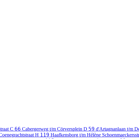
66
59
traat
C
Cabergerweg t/m Cörversplein
D
d'Artagnanlaan t/m Dé
119
Coenegrachtstraat
H
Haafkensborg t/m Hélène Schoenmaeckersst