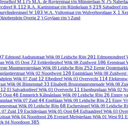
175
75
Jesselhof
M
M.A. de Ruyterstraat t/m Münsterlaan
N
Naberla
112
219
ecdreef
R
R.A. Kartinistraat t/m Rümkelaan
S
Sabadreef t/m
103
1
uurvlindersingel
W
W.A. Vultostraat t/m Wulverhorstlaan
X
Xen
2
 Oktoberplein
Overig
't Goylaan t/m 't Zand
97
201
Edmond Audranstraat
Wijk 09 Leidsche Rijn
Edmontondreef
72
106
aan
Wijk 05 Oost
Eelderdiephof
Wijk 08 Zuidwest
Eemstraat
252
erste Muntmeesterslaan
Wijk 09 Leidsche Rijn
Eerste Oosterparkl
120
gelantierstraat
Wijk 02 Noordwest
Egginklaan
Wijk 08 Zuidwest
12
114
ndplein
Wijk 07 Zuid
Elbedreef
Wijk 03 Overvecht
Elektronw
33
raat
Wijk 06 Binnenstad
Elisabeth Brugsmapromenade
Wijk 08 Zui
12
11
El Salvadordreef
Wijk 03 Overvecht
Elsenburglaan
Wijk 02 N
46
26
5 Oost
Emmerich Kálmánlaan
Wijk 09 Leidsche Rijn
Emmy van
44
21
anplaat
Wijk 07 Zuid
Enghlaan
Wijk 09 Leidsche Rijn
Enny Vr
68
rnerstraat
Wijk 09 Leidsche Rijn
Eschersingel
Wijk 09 Leidsche Ri
19
64
 07 Zuid
Euclideslaan
Wijk 05 Oost
Eufraatdreef
Wijk 03 Over
26
91
straat
Wijk 04 Noordoost
Everard Meijsterlaan
Wijk 01 West
E
385
jk 04 Noordoost