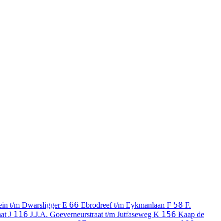
66
58
ein t/m Dwarsligger
E
Ebrodreef t/m Eykmanlaan
F
F.
116
156
aat
J
J.J.A. Goeverneurstraat t/m Jutfaseweg
K
Kaap de