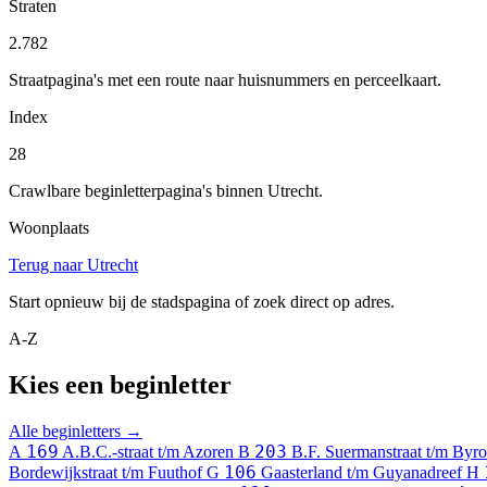
Straten
2.782
Straatpagina's met een route naar huisnummers en perceelkaart.
Index
28
Crawlbare beginletterpagina's binnen Utrecht.
Woonplaats
Terug naar Utrecht
Start opnieuw bij de stadspagina of zoek direct op adres.
A-Z
Kies een beginletter
Alle beginletters →
169
203
A
A.B.C.-straat t/m Azoren
B
B.F. Suermanstraat t/m Byro
106
Bordewijkstraat t/m Fuuthof
G
Gaasterland t/m Guyanadreef
H