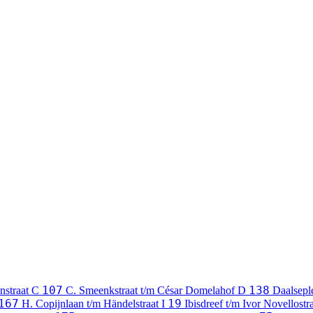
107
138
nstraat
C
C. Smeenkstraat t/m César Domelahof
D
Daalsepl
167
19
H. Copijnlaan t/m Händelstraat
I
Ibisdreef t/m Ivor Novellostr