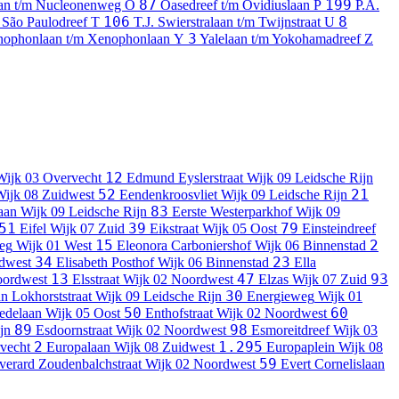
87
199
an t/m Nucleonenweg
O
Oasedreef t/m Ovidiuslaan
P
P.A.
106
8
 São Paulodreef
T
T.J. Swierstralaan t/m Twijnstraat
U
3
ophonlaan t/m Xenophonlaan
Y
Yalelaan t/m Yokohamadreef
Z
12
Wijk 03 Overvecht
Edmund Eyslerstraat
Wijk 09 Leidsche Rijn
52
21
Wijk 08 Zuidwest
Eendenkroosvliet
Wijk 09 Leidsche Rijn
83
aan
Wijk 09 Leidsche Rijn
Eerste Westerparkhof
Wijk 09
51
39
79
Eifel
Wijk 07 Zuid
Eikstraat
Wijk 05 Oost
Einsteindreef
15
2
eg
Wijk 01 West
Eleonora Carboniershof
Wijk 06 Binnenstad
34
23
dwest
Elisabeth Posthof
Wijk 06 Binnenstad
Ella
13
47
93
oordwest
Elsstraat
Wijk 02 Noordwest
Elzas
Wijk 07 Zuid
30
 Lokhorststraat
Wijk 09 Leidsche Rijn
Energieweg
Wijk 01
50
60
edelaan
Wijk 05 Oost
Enthofstraat
Wijk 02 Noordwest
89
98
jn
Esdoornstraat
Wijk 02 Noordwest
Esmoreitdreef
Wijk 03
2
1.295
vecht
Europalaan
Wijk 08 Zuidwest
Europaplein
Wijk 08
59
verard Zoudenbalchstraat
Wijk 02 Noordwest
Evert Cornelislaan