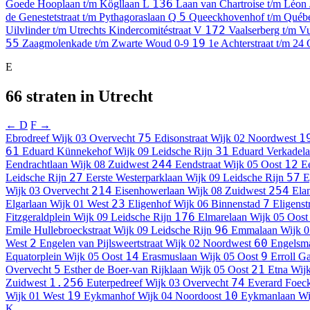
136
Goede Hooplaan t/m Kögllaan
L
Laan van Chartroise t/m Léon 
5
de Genestetstraat t/m Pythagoraslaan
Q
Queeckhovenhof t/m Québ
172
Uilvlinder t/m Utrechts Kindercomitéstraat
V
Vaalserberg t/m V
55
19
Zaagmolenkade t/m Zwarte Woud
0-9
1e Achterstraat t/m 24
E
66 straten in Utrecht
← D
F →
75
1
Ebrodreef
Wijk 03 Overvecht
Edisonstraat
Wijk 02 Noordwest
61
31
Eduard Künnekehof
Wijk 09 Leidsche Rijn
Eduard Verkadel
244
12
Eendrachtlaan
Wijk 08 Zuidwest
Eendstraat
Wijk 05 Oost
E
27
57
Leidsche Rijn
Eerste Westerparklaan
Wijk 09 Leidsche Rijn
E
214
254
Wijk 03 Overvecht
Eisenhowerlaan
Wijk 08 Zuidwest
Ela
23
7
Elgarlaan
Wijk 01 West
Eligenhof
Wijk 06 Binnenstad
Eligenst
176
Fitzgeraldplein
Wijk 09 Leidsche Rijn
Elmarelaan
Wijk 05 Oost
96
Emile Hullebroeckstraat
Wijk 09 Leidsche Rijn
Emmalaan
Wijk 0
2
60
West
Engelen van Pijlsweertstraat
Wijk 02 Noordwest
Engelsm
14
9
Equatorplein
Wijk 05 Oost
Erasmuslaan
Wijk 05 Oost
Erroll Ga
5
21
Overvecht
Esther de Boer-van Rijklaan
Wijk 05 Oost
Etna
Wijk
1.256
74
Zuidwest
Euterpedreef
Wijk 03 Overvecht
Everard Foeck
19
10
Wijk 01 West
Eykmanhof
Wijk 04 Noordoost
Eykmanlaan
Wi
K