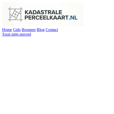
Home
Gids
Bronnen
Blog
Contact
Toon mijn perceel