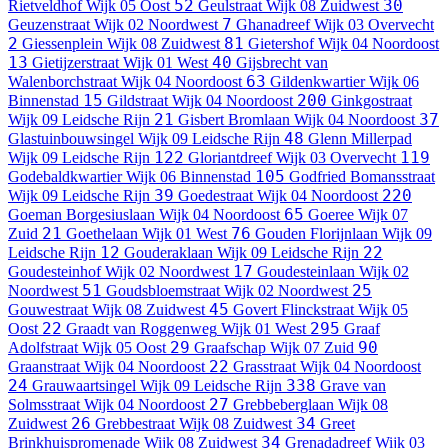
52
30
Rietveldhof
Wijk 05 Oost
Geulstraat
Wijk 08 Zuidwest
7
Geuzenstraat
Wijk 02 Noordwest
Ghanadreef
Wijk 03 Overvecht
2
81
Giessenplein
Wijk 08 Zuidwest
Gietershof
Wijk 04 Noordoost
13
40
Gietijzerstraat
Wijk 01 West
Gijsbrecht van
63
Walenborchstraat
Wijk 04 Noordoost
Gildenkwartier
Wijk 06
15
200
Binnenstad
Gildstraat
Wijk 04 Noordoost
Ginkgostraat
21
37
Wijk 09 Leidsche Rijn
Gisbert Bromlaan
Wijk 04 Noordoost
48
Glastuinbouwsingel
Wijk 09 Leidsche Rijn
Glenn Millerpad
122
119
Wijk 09 Leidsche Rijn
Gloriantdreef
Wijk 03 Overvecht
105
Godebaldkwartier
Wijk 06 Binnenstad
Godfried Bomansstraat
39
220
Wijk 09 Leidsche Rijn
Goedestraat
Wijk 04 Noordoost
65
Goeman Borgesiuslaan
Wijk 04 Noordoost
Goeree
Wijk 07
21
76
Zuid
Goethelaan
Wijk 01 West
Gouden Florijnlaan
Wijk 09
12
22
Leidsche Rijn
Gouderaklaan
Wijk 09 Leidsche Rijn
17
Goudesteinhof
Wijk 02 Noordwest
Goudesteinlaan
Wijk 02
51
25
Noordwest
Goudsbloemstraat
Wijk 02 Noordwest
45
Gouwestraat
Wijk 08 Zuidwest
Govert Flinckstraat
Wijk 05
22
295
Oost
Graadt van Roggenweg
Wijk 01 West
Graaf
29
90
Adolfstraat
Wijk 05 Oost
Graafschap
Wijk 07 Zuid
22
Graanstraat
Wijk 04 Noordoost
Grasstraat
Wijk 04 Noordoost
24
338
Grauwaartsingel
Wijk 09 Leidsche Rijn
Grave van
27
Solmsstraat
Wijk 04 Noordoost
Grebbeberglaan
Wijk 08
26
34
Zuidwest
Grebbestraat
Wijk 08 Zuidwest
Greet
34
Brinkhuispromenade
Wijk 08 Zuidwest
Grenadadreef
Wijk 03