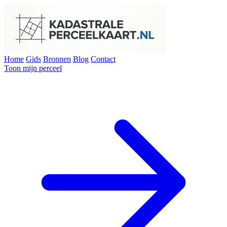
Home
Gids
Bronnen
Blog
Contact
Toon mijn perceel