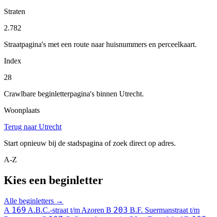
Straten
2.782
Straatpagina's met een route naar huisnummers en perceelkaart.
Index
28
Crawlbare beginletterpagina's binnen Utrecht.
Woonplaats
Terug naar Utrecht
Start opnieuw bij de stadspagina of zoek direct op adres.
A-Z
Kies een beginletter
Alle beginletters →
169
203
A
A.B.C.-straat t/m Azoren
B
B.F. Suermanstraat t/m