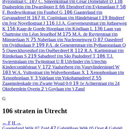
107
138
Byronstraat
C
C. Smeenkstraat t/m César Domelahof
D
66
58
Daalseplein t/m Dwarsligger
E
Ebrodreef t/m Eykmanlaan
F
106
F. Bordewijkstraat t/m Fuuthof
G
Gaasterland t/m
167
19
Guyanadreef
H
H. Copijnlaan t/m Händelstraat
I
Ibisdreef
116
t/m Ivor Novellostraat
J
J.J.A. Goeverneurstraat t/m Jutfaseweg
156
136
K
Kaap de Goede Hooplaan t/m Kögllaan
L
Laan van
175
Chartroise t/m Léon Jesselhof
M
M.A. de Ruyterstraat t/m
75
87
Münsterlaan
N
Naberlaan t/m Nucleonenweg
O
Oasedreef
199
t/m Ovidiuslaan
P
P.A. de Genestetstraat t/m Pythagoraslaan
Q
5
112
Queeckhovenhof t/m Québecdreef
R
R.A. Kartinistraat t/m
219
106
Rümkelaan
S
Sabadreef t/m São Paulodreef
T
T.J.
8
Swierstralaan t/m Twijnstraat
U
Uilvlinder t/m Utrechts
172
Kindercomitéstraat
V
Vaalserberg t/m Vuurvlindersingel
W
103
1
W.A. Vultostraat t/m Wulverhorstlaan
X
Xenophonlaan t/m
3
55
Xenophonlaan
Y
Yalelaan t/m Yokohamadreef
Z
19
Zaagmolenkade t/m Zwarte Woud
0-9
1e Achterstraat t/m 24
2
Oktoberplein
Overig
't Goylaan t/m 't Zand
G
106 straten in Utrecht
← F
H →
47
4
Gaasterland
Wijk 07 Zuid
Gabriëllaan
Wijk 05 Oost
Gabriël