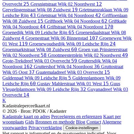
25
12
Overvecht
Gresnigtstraat
Wijk 02 Noordwest
19
Grevelingenstraat
Wijk 08 Zuidwest
Grietmansraklaan
Wijk 09
43
42
Leidsche Rijn
Grietstraat
Wijk 04 Noordoost
Griffioenlaan
15
62
Wijk 08 Zuidwest
Grifthoek
Wijk 04 Noordoost
Griftkade
44
170
Wijk 04 Noordoost
Griftstraat
Wijk 04 Noordoost
65
Groenedijk
Wijk 09 Leidsche Rijn
Groenendaalstraat
Wijk 08
4
107
Zuidwest
Groenestraat
Wijk 06 Binnenstad
Groeneweg
Wijk
119
24
01 West
Groenewoudsedijk
Wijk 09 Leidsche Rijn
60
Groenmarktstraat
Wijk 08 Zuidwest
Groen van Prinstererstraat
58
49
Wijk 02 Noordwest
Grootmeesterplein
Wijk 02 Noordwest
59
Grote-Trekdreef
Wijk 03 Overvecht
Gruttersdijk
Wijk 04
162
36
Noordoost
Gruttershof
Wijk 04 Noordoost
Gruttostraat
37
15
Wijk 05 Oost
Guatemaladreef
Wijk 03 Overvecht
5
Guldenpad
Wijk 09 Leidsche Rijn
Guldenplantsoen
Wijk 09
60
15
Leidsche Rijn
Gustav Mahlerstraat
Wijk 01 West
Guus
32
Vleugelplantsoen
Wijk 09 Leidsche Rijn
Guyanadreef
Wijk 03
14
Overvecht
K
Kadastraleperceelkaart.nl
© 2026 · Bron: PDOK / Kadaster
Kadastrale kaart op adres
Perceelgrens en erfgrenzen
Kaart per
woonplaats
Gids
Bronnen en methode
Blog
Contact
Algemene
voorwaarden
Privacyverklaring
Cookie-instellingen
Het rapport is informatief en de maatvoering indicatief. Voor