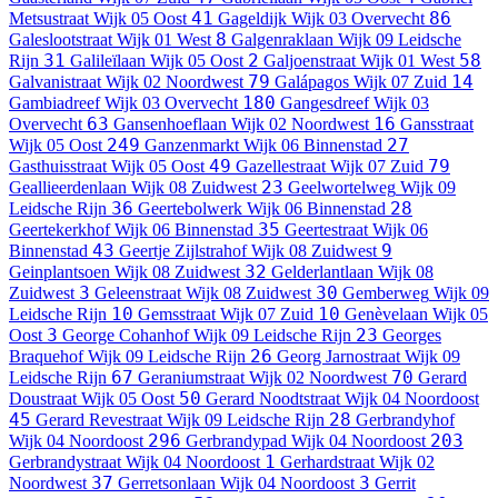
41
86
Metsustraat
Wijk 05 Oost
Gageldijk
Wijk 03 Overvecht
8
Galeslootstraat
Wijk 01 West
Galgenraklaan
Wijk 09 Leidsche
31
2
58
Rijn
Galileïlaan
Wijk 05 Oost
Galjoenstraat
Wijk 01 West
79
14
Galvanistraat
Wijk 02 Noordwest
Galápagos
Wijk 07 Zuid
180
Gambiadreef
Wijk 03 Overvecht
Gangesdreef
Wijk 03
63
16
Overvecht
Gansenhoeflaan
Wijk 02 Noordwest
Gansstraat
249
27
Wijk 05 Oost
Ganzenmarkt
Wijk 06 Binnenstad
49
79
Gasthuisstraat
Wijk 05 Oost
Gazellestraat
Wijk 07 Zuid
23
Geallieerdenlaan
Wijk 08 Zuidwest
Geelwortelweg
Wijk 09
36
28
Leidsche Rijn
Geertebolwerk
Wijk 06 Binnenstad
35
Geertekerkhof
Wijk 06 Binnenstad
Geertestraat
Wijk 06
43
9
Binnenstad
Geertje Zijlstrahof
Wijk 08 Zuidwest
32
Geinplantsoen
Wijk 08 Zuidwest
Gelderlantlaan
Wijk 08
3
30
Zuidwest
Geleenstraat
Wijk 08 Zuidwest
Gemberweg
Wijk 09
10
10
Leidsche Rijn
Gemsstraat
Wijk 07 Zuid
Genèvelaan
Wijk 05
3
23
Oost
George Cohanhof
Wijk 09 Leidsche Rijn
Georges
26
Braquehof
Wijk 09 Leidsche Rijn
Georg Jarnostraat
Wijk 09
67
70
Leidsche Rijn
Geraniumstraat
Wijk 02 Noordwest
Gerard
50
Doustraat
Wijk 05 Oost
Gerard Noodtstraat
Wijk 04 Noordoost
45
28
Gerard Revestraat
Wijk 09 Leidsche Rijn
Gerbrandyhof
296
203
Wijk 04 Noordoost
Gerbrandypad
Wijk 04 Noordoost
1
Gerbrandystraat
Wijk 04 Noordoost
Gerhardstraat
Wijk 02
37
3
Noordwest
Gerretsonlaan
Wijk 04 Noordoost
Gerrit