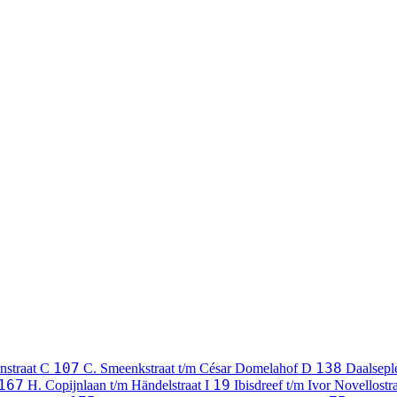
107
138
nstraat
C
C. Smeenkstraat t/m César Domelahof
D
Daalsepl
167
19
H. Copijnlaan t/m Händelstraat
I
Ibisdreef t/m Ivor Novellostr