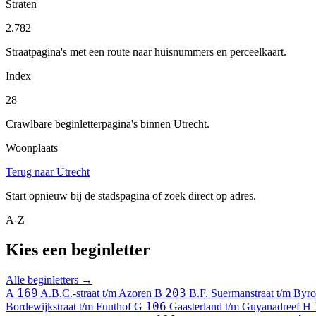
Straten
2.782
Straatpagina's met een route naar huisnummers en perceelkaart.
Index
28
Crawlbare beginletterpagina's binnen Utrecht.
Woonplaats
Terug naar Utrecht
Start opnieuw bij de stadspagina of zoek direct op adres.
A-Z
Kies een beginletter
Alle beginletters →
169
203
A
A.B.C.-straat t/m Azoren
B
B.F. Suermanstraat t/m Byro
106
Bordewijkstraat t/m Fuuthof
G
Gaasterland t/m Guyanadreef
H