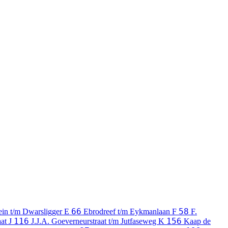
66
58
ein t/m Dwarsligger
E
Ebrodreef t/m Eykmanlaan
F
F.
116
156
aat
J
J.J.A. Goeverneurstraat t/m Jutfaseweg
K
Kaap de