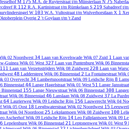
175
75
Jesselhof
M
M.A. de Ruyterstraat t/m Münsterlaan
N
Naberla
112
219
ecdreef
R
R.A. Kartinistraat t/m Rümkelaan
S
Sabadreef t/m
103
1
uurvlindersingel
W
W.A. Vultostraat t/m Wulverhorstlaan
X
Xen
2
 Oktoberplein
Overig
't Goylaan t/m 't Zand
34
1
ijk 02 Noordwest
Laan van Kovelswade
Wijk 07 Zuid
Laan va
327
uw-Guinea
Wijk 01 West
Laan van Puntenburg
Wijk 06 Binnenst
111
228
Laan van Verzetsstrijders
Wijk 08 Zuidwest
Laan van Wars
48
2
ordwest
Laddersteeg
Wijk 06 Binnenstad
La Fontainestraat
Wijk 
34
8
jk 03 Overvecht
Lambertsnootstraat
Wijk 09 Leidsche Rijn
Lamst
44
51
06 Binnenstad
Lange Hagelstraat
Wijk 01 West
Lange Jansstraat
155
308
 Binnenstad
Lange Nieuwstraat
Wijk 06 Binnenstad
Langer
46
37
traat
Wijk 06 Binnenstad
Lanslaan
Wijk 08 Zuidwest
La Pazdr
64
156
st
Laurierweg
Wijk 09 Leidsche Rijn
Lauwerecht
Wijk 04 No
18
15
f
Wijk 05 Oost
Leeghwaterstraat
Wijk 02 Noordwest
Leeuwerik
25
100
traat
Wijk 04 Noordoost
Lekplantsoen
Wijk 08 Zuidwest
Leli
14
eo Ascherhof
Wijk 09 Leidsche Rijn
Leo Fallplantsoen
Wijk 09 Le
6
21
9
Lepelenburg
Wijk 06 Binnenstad
Leptonenweg
Wijk 01 West
22
Lichtegaard
Wijk 06 Binnenstad
Lichtenberchdreef
Wijk 03 Overv