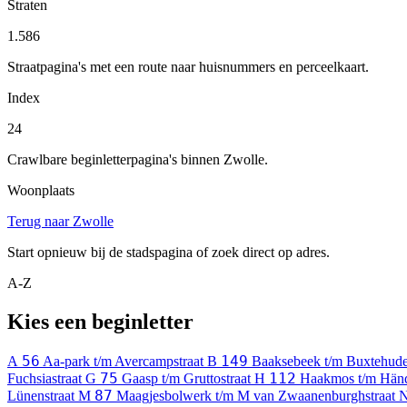
Straten
1.586
Straatpagina's met een route naar huisnummers en perceelkaart.
Index
24
Crawlbare beginletterpagina's binnen Zwolle.
Woonplaats
Terug naar Zwolle
Start opnieuw bij de stadspagina of zoek direct op adres.
A-Z
Kies een beginletter
56
149
A
Aa-park t/m Avercampstraat
B
Baaksebeek t/m Buxtehude
75
112
Fuchsiastraat
G
Gaasp t/m Gruttostraat
H
Haakmos t/m Hän
87
Lünenstraat
M
Maagjesbolwerk t/m M van Zwaanenburghstraat