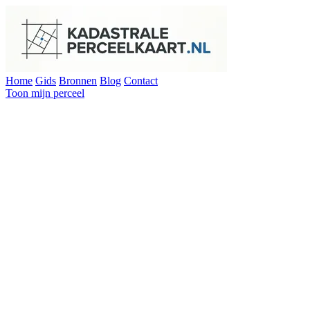
Home
Gids
Bronnen
Blog
Contact
Toon mijn perceel