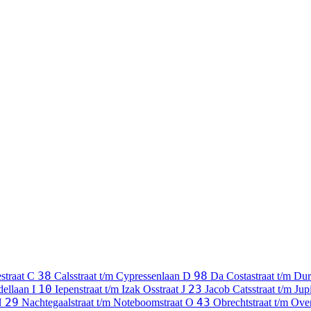
38
98
straat
C
Calsstraat t/m Cypressenlaan
D
Da Costastraat t/m Dur
10
23
dellaan
I
Iepenstraat t/m Izak Osstraat
J
Jacob Catsstraat t/m Jupi
29
43
N
Nachtegaalstraat t/m Noteboomstraat
O
Obrechtstraat t/m Ov