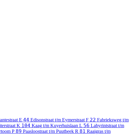
44
22
antestraat
E
Edisonstraat t/m Eymerstraat
F
Fabrieksweg t/m
104
56
terstraat
K
Kaag t/m Kuyerhuislaan
L
Labyrintstraat t/m
89
81
ertoom
P
Paasloostraat t/m Puutbeek
R
Raaigras t/m