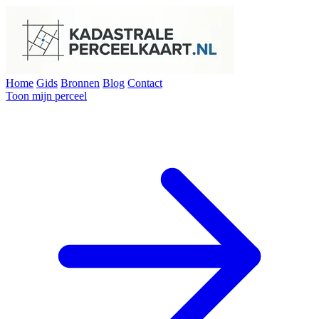
Home
Gids
Bronnen
Blog
Contact
Toon mijn perceel