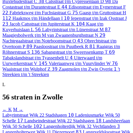
38
98
Buxtehudestraat
C
Calsstraat t/m Cypressenlaan
D
Da
44
Costastraat t/m Durantestraat
E
Edisonstraat t/m Eymerstraat
F
22
75
Fabrieksweg t/m Fuchsiastraat
G
Gaasp t/m Gruttostraat
H
112
10
Haakmos t/m Händellaan
I
Iepenstraat t/m Izak Osstraat
J
23
104
Jacob Catsstraat t/m Jupiterstraat
K
Kaag t/m
56
87
Kuyerhuislaan
L
Labyrintstraat t/m Lünenstraat
M
29
Maagjesbolwerk t/m M van Zwaanenburghstraat
N
43
Nachtegaalstraat t/m Noteboomstraat
O
Obrechtstraat t/m
89
81
Overtoom
P
Paasloostraat t/m Puutbeek
R
Raaigras t/m
136
69
Röhnerstraat
S
Sabangstraat t/m Sweerssenkamp
T
4
Tabakslandstraat t/m Tyassenbelt
U
Uiterwaard t/m
145
76
Uurwerkerstraat
V
Valeriaanweg t/m Vuurvlinder
W
39
1
Waaistraat t/m Wulphof
Z
Zaagmolen t/m Zwin
Overig
't
Streekien t/m 't Streekien
L
56 straten in Zwolle
← K
M →
10
Labyrintstraat
Wijk 22 Stadshagen
Ladeniusmarke
Wijk 50
17
18
Schelle
Landseindestraat
Wijk 22 Stadshagen
Landsheerlaan
102
3
Wijk 50 Schelle
Langenholterdijk
Wijk 32 Vechtlanden
83
Langenholterweg
Wijk 11 Diezerpoort
Langeveldsloostraat
Wijk