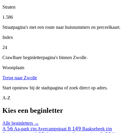
Straten
1.586
Straatpagina's met een route naar huisnummers en perceelkaart.
Index
24
Crawlbare beginletterpagina's binnen Zwolle.
Woonplaats
Terug naar Zwolle
Start opnieuw bij de stadspagina of zoek direct op adres.
A-Z
Kies een beginletter
Alle beginletters →
56
149
A
Aa-park t/m Avercampstraat
B
Baaksebeek t/m