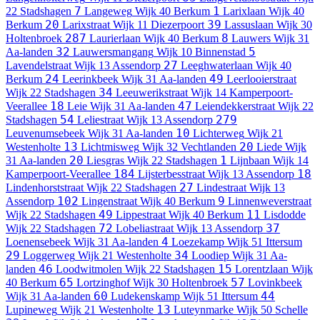
7
1
22 Stadshagen
Langeweg
Wijk 40 Berkum
Larixlaan
Wijk 40
20
39
Berkum
Larixstraat
Wijk 11 Diezerpoort
Lassuslaan
Wijk 30
287
8
Holtenbroek
Laurierlaan
Wijk 40 Berkum
Lauwers
Wijk 31
32
5
Aa-landen
Lauwersmangang
Wijk 10 Binnenstad
27
Lavendelstraat
Wijk 13 Assendorp
Leeghwaterlaan
Wijk 40
24
49
Berkum
Leerinkbeek
Wijk 31 Aa-landen
Leerlooierstraat
34
Wijk 22 Stadshagen
Leeuwerikstraat
Wijk 14 Kamperpoort-
18
47
Veerallee
Leie
Wijk 31 Aa-landen
Leiendekkerstraat
Wijk 22
54
279
Stadshagen
Leliestraat
Wijk 13 Assendorp
10
Leuvenumsebeek
Wijk 31 Aa-landen
Lichterweg
Wijk 21
13
20
Westenholte
Lichtmisweg
Wijk 32 Vechtlanden
Liede
Wijk
20
1
31 Aa-landen
Liesgras
Wijk 22 Stadshagen
Lijnbaan
Wijk 14
184
18
Kamperpoort-Veerallee
Lijsterbesstraat
Wijk 13 Assendorp
27
Lindenhorststraat
Wijk 22 Stadshagen
Lindestraat
Wijk 13
102
9
Assendorp
Lingenstraat
Wijk 40 Berkum
Linnenweverstraat
49
11
Wijk 22 Stadshagen
Lippestraat
Wijk 40 Berkum
Lisdodde
72
37
Wijk 22 Stadshagen
Lobeliastraat
Wijk 13 Assendorp
4
Loenensebeek
Wijk 31 Aa-landen
Loezekamp
Wijk 51 Ittersum
29
34
Loggerweg
Wijk 21 Westenholte
Loodiep
Wijk 31 Aa-
46
15
landen
Loodwitmolen
Wijk 22 Stadshagen
Lorentzlaan
Wijk
65
57
40 Berkum
Lortzinghof
Wijk 30 Holtenbroek
Lovinkbeek
60
44
Wijk 31 Aa-landen
Ludekenskamp
Wijk 51 Ittersum
13
Lupineweg
Wijk 21 Westenholte
Luteynmarke
Wijk 50 Schelle