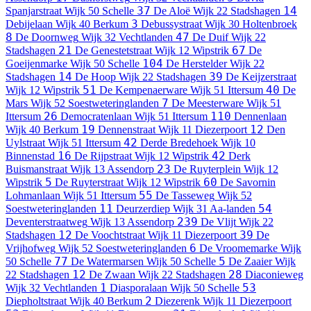
37
14
Spanjarstraat
Wijk 50 Schelle
De Aloë
Wijk 22 Stadshagen
3
Debijelaan
Wijk 40 Berkum
Debussystraat
Wijk 30 Holtenbroek
8
47
De Doornweg
Wijk 32 Vechtlanden
De Duif
Wijk 22
21
67
Stadshagen
De Genestetstraat
Wijk 12 Wipstrik
De
104
Goeijenmarke
Wijk 50 Schelle
De Herstelder
Wijk 22
14
39
Stadshagen
De Hoop
Wijk 22 Stadshagen
De Keijzerstraat
51
40
Wijk 12 Wipstrik
De Kempenaerware
Wijk 51 Ittersum
De
7
Mars
Wijk 52 Soestweteringlanden
De Meesterware
Wijk 51
26
110
Ittersum
Democratenlaan
Wijk 51 Ittersum
Dennenlaan
19
12
Wijk 40 Berkum
Dennenstraat
Wijk 11 Diezerpoort
Den
42
Uylstraat
Wijk 51 Ittersum
Derde Bredehoek
Wijk 10
16
42
Binnenstad
De Rijpstraat
Wijk 12 Wipstrik
Derk
23
Buismanstraat
Wijk 13 Assendorp
De Ruyterplein
Wijk 12
5
60
Wipstrik
De Ruyterstraat
Wijk 12 Wipstrik
De Savornin
55
Lohmanlaan
Wijk 51 Ittersum
De Tasseweg
Wijk 52
11
54
Soestweteringlanden
Deurzerdiep
Wijk 31 Aa-landen
239
Deventerstraatweg
Wijk 13 Assendorp
De Vlijt
Wijk 22
12
39
Stadshagen
De Voochtstraat
Wijk 11 Diezerpoort
De
6
Vrijhofweg
Wijk 52 Soestweteringlanden
De Vroomemarke
Wijk
77
5
50 Schelle
De Watermarsen
Wijk 50 Schelle
De Zaaier
Wijk
12
28
22 Stadshagen
De Zwaan
Wijk 22 Stadshagen
Diaconieweg
1
53
Wijk 32 Vechtlanden
Diasporalaan
Wijk 50 Schelle
2
Diepholtstraat
Wijk 40 Berkum
Diezerenk
Wijk 11 Diezerpoort