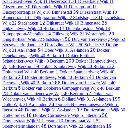
53
31
Diezerhoven
Wijk 11 Diezerpoort
Diezerkade
Wijk 11
30
91
Diezerpoort
Diezerplein
Wijk 11 Diezerpoort
39
Diezerpoortenplas
Wijk 10 Binnenstad
Diezerstraat
Wijk 10
131
2
Binnenstad
Dijkgraafhof
Wijk 22 Stadshagen
Dijkstoelstraat
12
25
Wijk 22 Stadshagen
Dijkstraat
Wijk 10 Binnenstad
11
Dijkzichtweg
Wijk 40 Berkum
Dillenburgstraat
Wijk 14
14
20
Kamperpoort-Veerallee
Dilleweg
Wijk 21 Westenholte
50
Dingshoflaan
Wijk 22 Stadshagen
Dirc van Herxenweg
Wijk 52
7
33
Soestweteringlanden
Distelvlinder
Wijk 50 Schelle
Dobbe
54
20
Wijk 31 Aa-landen
Does
Wijk 31 Aa-landen
Dokter
1
Denekampweg
Wijk 40 Berkum
Dokter Eeftinck
100
Schattenkerkweg
Wijk 40 Berkum
Dokter Hengeveldweg
10
32
Wijk 40 Berkum
Dokter Klinkertweg
Wijk 40 Berkum
1
Dokterspad
Wijk 40 Berkum
Dokter Spanjaardweg
Wijk 40
21
41
Berkum
Dokter Stolteweg
Wijk 40 Berkum
Dokter van
208
Deenweg
Wijk 40 Berkum
Dokter van Heesweg
Wijk 40
5
Berkum
Dokter van Lookeren Campagneweg
Wijk 40 Berkum
28
52
Dokter van Thienenweg
Wijk 40 Berkum
Dokter van
6
199
Wiechenweg
Wijk 40 Berkum
Dollard
Wijk 31 Aa-landen
28
Dolte
Wijk 31 Aa-landen
Domela Nieuwenhuisware
Wijk 51
40
17
Ittersum
Dommel
Wijk 31 Aa-landen
Donizettistraat
Wijk 30
18
56
Holtenbroek
Donker Curtiusware
Wijk 51 Ittersum
10
Donnerstraat
Wijk 51 Ittersum
Dorpsstraat
Wijk 52
48
19
Soestweteringlanden
Dorsmolen
Wijk 22 Stadshagen