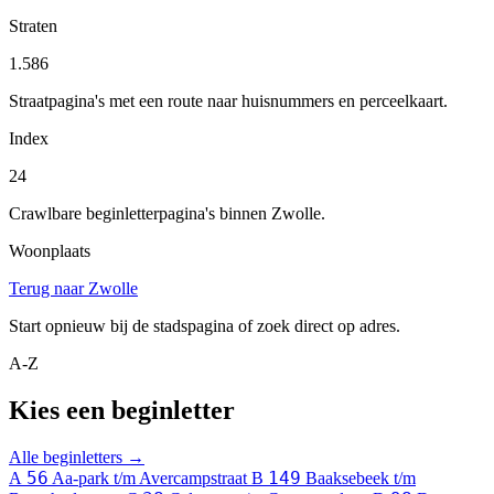
Straten
1.586
Straatpagina's met een route naar huisnummers en perceelkaart.
Index
24
Crawlbare beginletterpagina's binnen Zwolle.
Woonplaats
Terug naar Zwolle
Start opnieuw bij de stadspagina of zoek direct op adres.
A-Z
Kies een beginletter
Alle beginletters →
56
149
A
Aa-park t/m Avercampstraat
B
Baaksebeek t/m