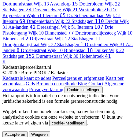
15
Dortmundstraat
Wijk 13 Assendorp
Dotterbloem
Wijk 22
24
26
Stadshagen
Dovenetelweg
Wijk 21 Westenholte
Dr.
65
Kuyperlaan
Wijk 51 Ittersum
Dr. Schaepmanlaan
Wijk 51
69
110
Ittersum
Drapenierlaan
Wijk 22 Stadshagen
Drecht
Wijk
42
107
31 Aa-landen
Dreessingel
Wijk 51 Ittersum
Drie
77
Pistolengang
Wijk 10 Binnenstad
Drietrommeltjessteeg
Wijk 10
2
11
Binnenstad
Drijverstraat
Wijk 22 Stadshagen
1
Droogmakerijstraat
Wijk 22 Stadshagen
Drostendiep
Wijk 31 Aa-
8
18
landen
Drostenstraat
Wijk 10 Binnenstad
Duiker
Wijk 22
152
41
Stadshagen
Durantestraat
Wijk 30 Holtenbroek
K
Kadastraleperceelkaart.nl
© 2026 · Bron: PDOK / Kadaster
Kadastrale kaart op adres
Perceelgrens en erfgrenzen
Kaart per
woonplaats
Gids
Bronnen en methode
Blog
Contact
Algemene
voorwaarden
Privacyverklaring
Cookie-instellingen
Het rapport is informatief en de maatvoering indicatief. Voor
juridische zekerheid is een formele grensreconstructie nodig.
Wij gebruiken functionele cookies en, na uw toestemming,
analytische cookies om onze website te verbeteren. U kunt uw
keuze later wijzigen via
.
cookie-instellingen
Accepteren
Weigeren