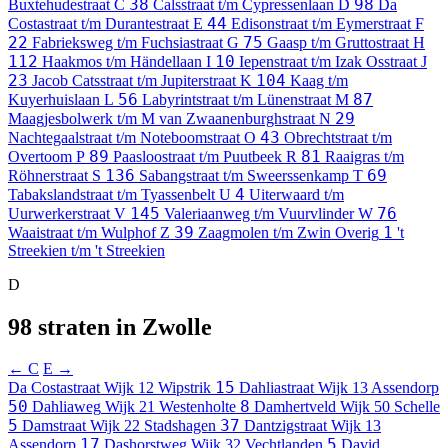
38
98
Buxtehudestraat
C
Calsstraat t/m Cypressenlaan
D
Da
44
Costastraat t/m Durantestraat
E
Edisonstraat t/m Eymerstraat
F
22
75
Fabrieksweg t/m Fuchsiastraat
G
Gaasp t/m Gruttostraat
H
112
10
Haakmos t/m Händellaan
I
Iepenstraat t/m Izak Osstraat
J
23
104
Jacob Catsstraat t/m Jupiterstraat
K
Kaag t/m
56
87
Kuyerhuislaan
L
Labyrintstraat t/m Lünenstraat
M
29
Maagjesbolwerk t/m M van Zwaanenburghstraat
N
43
Nachtegaalstraat t/m Noteboomstraat
O
Obrechtstraat t/m
89
81
Overtoom
P
Paasloostraat t/m Puutbeek
R
Raaigras t/m
136
69
Röhnerstraat
S
Sabangstraat t/m Sweerssenkamp
T
4
Tabakslandstraat t/m Tyassenbelt
U
Uiterwaard t/m
145
76
Uurwerkerstraat
V
Valeriaanweg t/m Vuurvlinder
W
39
1
Waaistraat t/m Wulphof
Z
Zaagmolen t/m Zwin
Overig
't
Streekien t/m 't Streekien
D
98 straten in Zwolle
← C
E →
15
Da Costastraat
Wijk 12 Wipstrik
Dahliastraat
Wijk 13 Assendorp
50
8
Dahliaweg
Wijk 21 Westenholte
Damhertveld
Wijk 50 Schelle
5
37
Damstraat
Wijk 22 Stadshagen
Dantzigstraat
Wijk 13
17
5
Assendorp
Dashorstweg
Wijk 32 Vechtlanden
David