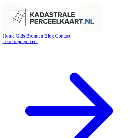
Home
Gids
Bronnen
Blog
Contact
Toon mijn perceel