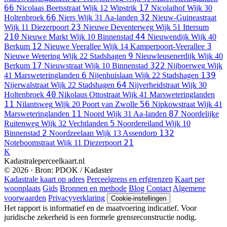
66
17
Nicolaas Beetsstraat
Wijk 12 Wipstrik
Nicolaihof
Wijk 30
66
32
Holtenbroek
Niers
Wijk 31 Aa-landen
Nieuw-Guineastraat
23
Wijk 11 Diezerpoort
Nieuwe Deventerweg
Wijk 51 Ittersum
210
44
Nieuwe Markt
Wijk 10 Binnenstad
Nieuwendijk
Wijk 40
12
3
Berkum
Nieuwe Veerallee
Wijk 14 Kamperpoort-Veerallee
9
Nieuwe Wetering
Wijk 22 Stadshagen
Nieuwleusenerdijk
Wijk 40
17
322
Berkum
Nieuwstraat
Wijk 10 Binnenstad
Nijboerweg
Wijk
6
139
41 Marsweteringlanden
Nijenhuislaan
Wijk 22 Stadshagen
64
Nijerwalstraat
Wijk 22 Stadshagen
Nijverheidstraat
Wijk 30
40
Holtenbroek
Nikolaus Ottostraat
Wijk 41 Marsweteringlanden
11
56
Nilantsweg
Wijk 20 Poort van Zwolle
Nipkowstraat
Wijk 41
11
87
Marsweteringlanden
Noord
Wijk 31 Aa-landen
Noordelijke
5
Ruitenweg
Wijk 32 Vechtlanden
Noordereiland
Wijk 10
2
132
Binnenstad
Noordzeelaan
Wijk 13 Assendorp
21
Noteboomstraat
Wijk 11 Diezerpoort
K
Kadastraleperceelkaart.nl
© 2026 · Bron: PDOK / Kadaster
Kadastrale kaart op adres
Perceelgrens en erfgrenzen
Kaart per
woonplaats
Gids
Bronnen en methode
Blog
Contact
Algemene
voorwaarden
Privacyverklaring
Cookie-instellingen
Het rapport is informatief en de maatvoering indicatief. Voor
juridische zekerheid is een formele grensreconstructie nodig.