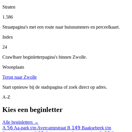
Straten
1.586
Straatpagina's met een route naar huisnummers en perceelkaart.
Index
24
Crawlbare beginletterpagina's binnen Zwolle.
Woonplaats
Terug naar Zwolle
Start opnieuw bij de stadspagina of zoek direct op adres.
A-Z
Kies een beginletter
Alle beginletters →
56
149
A
Aa-park t/m Avercampstraat
B
Baaksebeek t/m