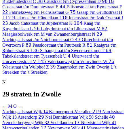
38
98
Buxtehudestraat
C
Calsstraat t/m Cypressenlaan
D
Da
44
Costastraat t/m Durantestraat
E
Edisonstraat t/m Eymerstraat
F
22
75
Fabrieksweg t/m Fuchsiastraat
G
Gaasp t/m Gruttostraat
H
112
10
Haakmos t/m Händellaan
I
Iepenstraat t/m Izak Osstraat
J
23
104
Jacob Catsstraat t/m Jupiterstraat
K
Kaag t/m
56
87
Kuyerhuislaan
L
Labyrintstraat t/m Lünenstraat
M
29
Maagjesbolwerk t/m M van Zwaanenburghstraat
N
43
Nachtegaalstraat t/m Noteboomstraat
O
Obrechtstraat t/m
89
81
Overtoom
P
Paasloostraat t/m Puutbeek
R
Raaigras t/m
136
69
Röhnerstraat
S
Sabangstraat t/m Sweerssenkamp
T
4
Tabakslandstraat t/m Tyassenbelt
U
Uiterwaard t/m
145
76
Uurwerkerstraat
V
Valeriaanweg t/m Vuurvlinder
W
39
1
Waaistraat t/m Wulphof
Z
Zaagmolen t/m Zwin
Overig
't
Streekien t/m 't Streekien
N
29 straten in Zwolle
← M
O →
219
Nachtegaalstraat
Wijk 14 Kamperpoort-Veerallee
Narcisstraat
29
40
Wijk 13 Assendorp
Nel Banninkstraat
Wijk 50 Schelle
17
Nemelerbergweg
Wijk 32 Vechtlanden
Nervistraat
Wijk 41
17
Marsweteringlanden
Newtonweg
Wijk 41 Marsweteringlanden