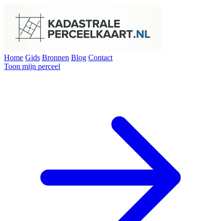
Home
Gids
Bronnen
Blog
Contact
Toon mijn perceel