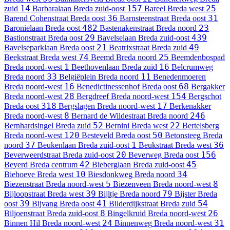
14
157
25
zuid
Barbaralaan
Breda zuid-oost
Bareel
Breda west
36
31
Barend Cohenstraat
Breda oost
Barnsteenstraat
Breda oost
482
23
Baronielaan
Breda oost
Bastenakenstraat
Breda noord
29
439
Bastionstraat
Breda oost
Bavelselaan
Breda zuid-oost
21
49
Bavelseparklaan
Breda oost
Beatrixstraat
Breda zuid
74
25
Beekstraat
Breda west
Beemd
Breda noord
Beemdenbospad
1
16
Breda noord-west
Beethovenlaan
Breda zuid
Belcrumweg
33
11
Breda noord
Belgiëplein
Breda noord
Benedenmoeren
16
68
Breda noord-west
Benedictinessenhof
Breda oost
Bergakker
28
154
Breda noord-west
Bergdreef
Breda noord-west
Bergschot
318
17
Breda oost
Bergslagen
Breda noord-west
Berkenakker
8
246
Breda noord-west
Bernard de Wildestraat
Breda noord
52
22
Bernhardsingel
Breda zuid
Bernini
Breda west
Bertelsberg
120
50
Breda noord-west
Besteveld
Breda oost
Betonsteeg
Breda
37
1
36
noord
Beukenlaan
Breda zuid-oost
Beukstraat
Breda west
20
156
Beverweerdstraat
Breda zuid-oost
Beverweg
Breda oost
42
45
Beyerd
Breda centrum
Bieberglaan
Breda zuid-oost
10
34
Biehoeve
Breda west
Biesdonkweg
Breda noord
5
8
Biezenstraat
Breda noord-west
Biezenveen
Breda noord-west
39
79
Bijloopstraat
Breda west
Bijltje
Breda noord
Bijster
Breda
39
41
54
oost
Bijvang
Breda oost
Bilderdijkstraat
Breda zuid
8
26
Biljoenstraat
Breda zuid-oost
Bingelkruid
Breda noord-west
24
31
Binnen Hil
Breda noord-west
Binnenweg
Breda noord-west