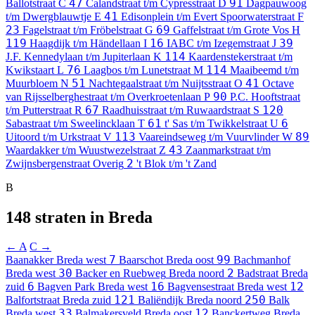
47
91
Ballotstraat
C
Calandstraat t/m Cypresstraat
D
Dagpauwoog
41
t/m Dwergblauwtje
E
Edisonplein t/m Evert Spoorwaterstraat
F
23
69
Fagelstraat t/m Fröbelstraat
G
Gaffelstraat t/m Grote Vos
H
119
16
39
Haagdijk t/m Händellaan
I
IABC t/m Izegemstraat
J
114
J.F. Kennedylaan t/m Jupiterlaan
K
Kaardenstekerstraat t/m
76
114
Kwikstaart
L
Laagbos t/m Lunetstraat
M
Maaibeemd t/m
51
41
Muurbloem
N
Nachtegaalstraat t/m Nuijtsstraat
O
Octave
90
van Rijsselberghestraat t/m Overkroetenlaan
P
P.C. Hooftstraat
67
120
t/m Putterstraat
R
Raadhuisstraat t/m Ruwaardstraat
S
61
6
Sabastraat t/m Sweelincklaan
T
t' Sas t/m Twikkelstraat
U
113
89
Uitoord t/m Urkstraat
V
Vaareindseweg t/m Vuurvlinder
W
43
Waardakker t/m Wuustwezelstraat
Z
Zaanmarkstraat t/m
2
Zwijnsbergenstraat
Overig
't Blok t/m 't Zand
B
148 straten in Breda
← A
C →
7
99
Baanakker
Breda west
Baarschot
Breda oost
Bachmanhof
30
2
Breda west
Backer en Ruebweg
Breda noord
Badstraat
Breda
6
16
12
zuid
Bagven Park
Breda west
Bagvensestraat
Breda west
121
250
Balfortstraat
Breda zuid
Baliëndijk
Breda noord
Balk
33
12
Breda west
Balmakersveld
Breda oost
Banckertweg
Breda