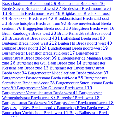
59
46
Brasschaatstraat
Breda noord
Brederostraat
Breda zuid
22
Brede Slagen
Breda noord-west
Bredestraat
Breda noord-west
13
48
Bremtuin
Breda noord-west
Brigidastraat
Breda zuid-oost
44
42
Broekakker
Breda west
Bronkhorststraat
Breda zuid-oost
33
92
Brouwhuisplein
Breda centrum
Brouwmeesterstraat
Breda
70
10
10
centrum
Bruggeplein
Breda noord
Brugsteen
Breda west
28
Bruin Zandoogje
Breda west
Bruno Renardstraat
Breda noord
20
481
80
Brusselstraat
Breda noord
Buffelstraat
Breda oost
212
40
Buitenerf
Breda noord-west
Buiten Hil
Breda noord-west
124
19
Bulkpad
Breda noord
Bunderbeemd
Breda noord-west
17
Burgemeester Beenshof
Breda zuid-oost
Burgemeester
39
Buijsenstraat
Breda zuid-oost
Burgemeester de Manlaan
Breda
26
14
zuid
Burgemeester Guljélaan
Breda zuid
Burgemeester
13
Kerstenslaan
Breda zuid
Burgemeester Luysterburghstraat
34
37
Breda west
Burgemeester Middelaerlaan
Breda zuid-oost
55
Burgemeester Passtoorsstraat
Breda zuid-oost
Burgemeester
78
Serrarislaan
Breda zuid-oost
Burgemeester Sutoriusstraat
Breda
59
110
west
Burgemeester Van Gilsstraat
Breda west
41
Burgemeester Vermeulenstraat
Breda west
Burgemeester
37
18
Wermenbolstraat
Breda west
Burgerhof
Breda west
18
18
Burgerzinstraat
Breda west
Burgstsedreef
Breda noord-west
7
2
Buspassage West
Breda noord
Buurtschap Effen
Breda west
11
Buurtschap Vuchtschoot
Breda west
Buys Ballotstraat
Breda