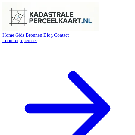
Home
Gids
Bronnen
Blog
Contact
Toon mijn perceel