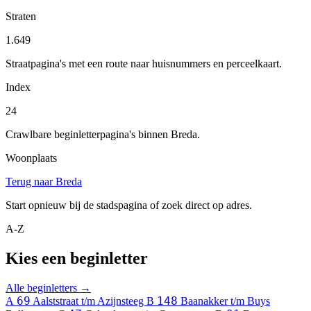
Straten
1.649
Straatpagina's met een route naar huisnummers en perceelkaart.
Index
24
Crawlbare beginletterpagina's binnen Breda.
Woonplaats
Terug naar Breda
Start opnieuw bij de stadspagina of zoek direct op adres.
A-Z
Kies een beginletter
Alle beginletters →
69
148
A
Aalststraat t/m Azijnsteeg
B
Baanakker t/m Buys