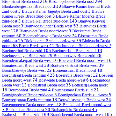
210
204
Bisonstraat
Breda oost
Bisschopshoeve
Breda oost
10
Blankenbergestraat
Breda noord
Blauwe Kamer Beemd
Breda
3
3
zuid-oost
Blauwe Kamer Jagertje
Breda zuid-oost
Blauwe
3
Kamer Kreek
Breda zuid-oost
Blauwe Kamer Moerke
Breda
3
143
zuid-oost
Blauwe Kei
Breda zuid-oost
Blauwe Keiweg
3
53
Breda oost
Blauwoogvlinder
Breda west
Blauwtjes
Breda
126
9
west
Blauwvoet
Breda noord-west
Bleekstraat
Breda
60
74
centrum
Bloemenblauwtje
Breda west
Bloemstraat
Breda
25
70
zuid-oost
Blokmoeren
Breda noord-west
Blokvucht
Breda
68
41
7
noord
Bocht
Breda west
Bochtmoeren
Breda noord-west
106
113
Boeimeerhof
Breda zuid
Boeimeerlaan
Breda zuid
29
38
Boeimeersingel
Breda zuid
Boeimeerweg
Breda zuid
16
16
Boendermakerpad
Breda west
Boerenerf
Breda noord-west
38
39
Bonairestraat
Breda west
Bontwerkerstraat
Breda west
22
18
Boomblauwtje
Breda west
Bornemstraat
Breda noord
425
12
Boschstraat
Breda centrum
Boserebia
Breda west
Bosveen
74
6
Breda noord-west
Bosweide
Breda noord-west
Boszandoog
13
36
Breda west
Bothastraat
Breda oost
Bottelarij
Breda noord
16
4
21
Bourbonhof
Breda zuid
Boutensstraat
Breda zuid
3
5
Bouvignedreef
Breda zuid-oost
Bouvignelaan
Breda zuid-oost
13
24
Bouwerijstraat
Breda centrum
Bouwluststraatje
Breda west
18
Bovenmoeren
Breda noord-west
Braakdonk
Breda noord-west
7
20
45
Brabantlaan
Breda oost
Brabantplein
Breda oost
109
105
Brahmslaan
Breda zuid
Brandebeemd
Breda noord-west