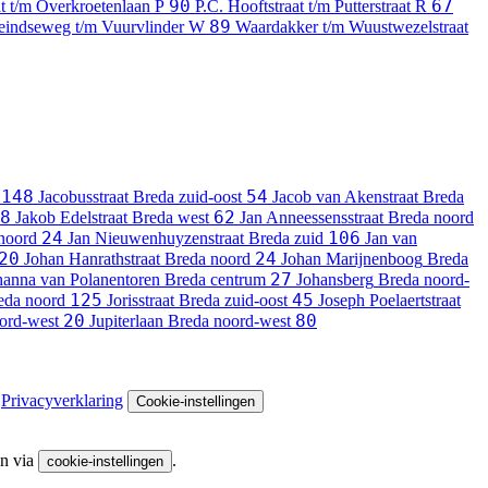
90
67
at t/m Overkroetenlaan
P
P.C. Hooftstraat t/m Putterstraat
R
89
eindseweg t/m Vuurvlinder
W
Waardakker t/m Wuustwezelstraat
148
54
Jacobusstraat
Breda zuid-oost
Jacob van Akenstraat
Breda
8
62
Jakob Edelstraat
Breda west
Jan Anneessensstraat
Breda noord
24
106
noord
Jan Nieuwenhuyzenstraat
Breda zuid
Jan van
20
24
Johan Hanrathstraat
Breda noord
Johan Marijnenboog
Breda
27
hanna van Polanentoren
Breda centrum
Johansberg
Breda noord-
125
45
eda noord
Jorisstraat
Breda zuid-oost
Joseph Poelaertstraat
20
80
ord-west
Jupiterlaan
Breda noord-west
Privacyverklaring
Cookie-instellingen
en via
.
cookie-instellingen