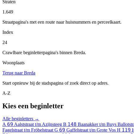
Straten
1.649
Straatpagina's met een route naar huisnummers en perceelkaart.
Index
24
Crawlbare beginletterpagina's binnen Breda.
Woonplaats
Terug naar Breda
Start opnieuw bij de stadspagina of zoek direct op adres.
A-Z
Kies een beginletter
Alle beginletters →
69
148
A
Aalststraat t/m Azijnsteeg
B
Baanakker t/m Buys Ballotstr
69
119
Fagelstraat t/m Fröbelstraat
G
Gaffelstraat t/m Grote Vos
H