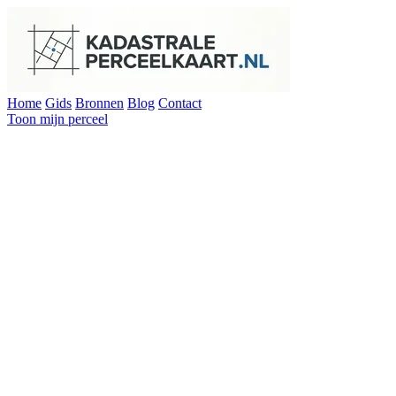
Home
Gids
Bronnen
Blog
Contact
Toon mijn perceel