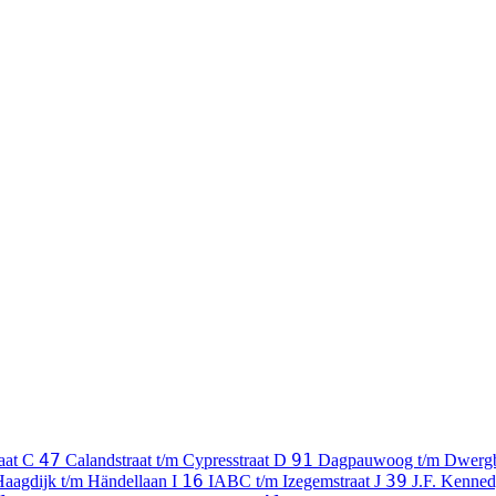
47
91
aat
C
Calandstraat t/m Cypresstraat
D
Dagpauwoog t/m Dwerg
16
39
Haagdijk t/m Händellaan
I
IABC t/m Izegemstraat
J
J.F. Kenned