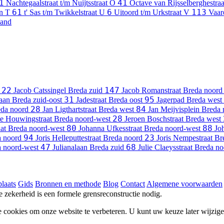
1
41
Nachtegaalstraat t/m Nuijtsstraat
O
Octave van Rijsselberghestra
61
6
113
an
T
t' Sas t/m Twikkelstraat
U
Uitoord t/m Urkstraat
V
Vaar
Zand
22
147
Jacob Catssingel
Breda zuid
Jacob Romanstraat
Breda noord
31
95
laan
Breda zuid-oost
Jadestraat
Breda oost
Jagerpad
Breda west
28
84
da noord
Jan Ligthartstraat
Breda west
Jan Meijvisplein
Breda 
28
te Houwingstraat
Breda noord-west
Jeroen Boschstraat
Breda west
80
88
at
Breda noord-west
Johanna Ufkesstraat
Breda noord-west
Jo
94
23
 noord
Joris Helleputtestraat
Breda noord
Joris Nempestraat
Br
47
68
 noord-west
Julianalaan
Breda zuid
Julie Claeysstraat
Breda no
laats
Gids
Bronnen en methode
Blog
Contact
Algemene voorwaarden
he zekerheid is een formele grensreconstructie nodig.
e cookies om onze website te verbeteren. U kunt uw keuze later wijzig