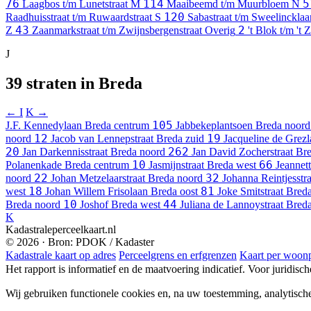
76
114
5
Laagbos t/m Lunetstraat
M
Maaibeemd t/m Muurbloem
N
120
Raadhuisstraat t/m Ruwaardstraat
S
Sabastraat t/m Sweelinckla
43
2
Z
Zaanmarkstraat t/m Zwijnsbergenstraat
Overig
't Blok t/m 't 
J
39 straten in Breda
← I
K →
105
J.F. Kennedylaan
Breda centrum
Jabbekeplantsoen
Breda noord
12
19
noord
Jacob van Lennepstraat
Breda zuid
Jacqueline de Grez
20
262
Jan Darkennisstraat
Breda noord
Jan David Zocherstraat
Bre
10
66
Polanenkade
Breda centrum
Jasmijnstraat
Breda west
Jeannet
22
32
noord
Johan Metzelaarstraat
Breda noord
Johanna Reintjesstra
18
81
west
Johan Willem Frisolaan
Breda oost
Joke Smitstraat
Breda
10
44
Breda noord
Joshof
Breda west
Juliana de Lannoystraat
Breda
K
Kadastraleperceelkaart.nl
© 2026 · Bron: PDOK / Kadaster
Kadastrale kaart op adres
Perceelgrens en erfgrenzen
Kaart per woonp
Het rapport is informatief en de maatvoering indicatief. Voor juridisc
Wij gebruiken functionele cookies en, na uw toestemming, analytisch