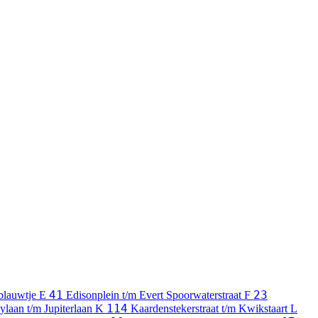
41
23
blauwtje
E
Edisonplein t/m Evert Spoorwaterstraat
F
114
ylaan t/m Jupiterlaan
K
Kaardenstekerstraat t/m Kwikstaart
L