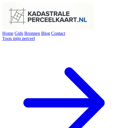
Home
Gids
Bronnen
Blog
Contact
Toon mijn perceel