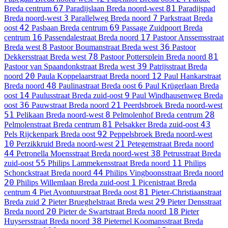
67
81
Breda centrum
Paradijslaan
Breda noord-west
Paradijspad
3
7
Breda noord-west
Parallelweg
Breda noord
Parkstraat
Breda
42
69
oost
Pasbaan
Breda centrum
Passage Zuidpoort
Breda
16
17
centrum
Passendalestraat
Breda noord
Pastoor Anssemsstraat
8
36
Breda west
Pastoor Boumanstraat
Breda west
Pastoor
78
81
Dekkersstraat
Breda west
Pastoor Pottersplein
Breda noord
39
Pastoor van Spaandonkstraat
Breda west
Patrijsstraat
Breda
20
12
noord
Paula Koppelaarstraat
Breda noord
Paul Hankarstraat
48
6
Breda noord
Paulinastraat
Breda oost
Paul Krügerlaan
Breda
14
9
oost
Paulusstraat
Breda zuid-oost
Paul Windhausenweg
Breda
36
21
oost
Pauwstraat
Breda noord
Peerdsbroek
Breda noord-west
51
8
28
Pelikaan
Breda noord-west
Pelmolenhof
Breda centrum
81
43
Pelmolenstraat
Breda centrum
Pelsakker
Breda zuid-oost
92
Pels Rijckenpark
Breda oost
Peppelsbroek
Breda noord-west
10
21
Perzikkruid
Breda noord-west
Petegemstraat
Breda noord
44
38
Petronella Moensstraat
Breda noord-west
Petrusstraat
Breda
55
11
zuid-oost
Philips Lammekensstraat
Breda noord
Philips
44
Schonckstraat
Breda noord
Philips Vingboonsstraat
Breda noord
20
1
Philips Willemlaan
Breda zuid-oost
Picenistraat
Breda
4
81
centrum
Piet Avontuurstraat
Breda oost
Pieter-Christiaanstraat
2
29
Breda zuid
Pieter Brueghelstraat
Breda west
Pieter Densstraat
20
18
Breda noord
Pieter de Swartstraat
Breda noord
Pieter
38
Huysersstraat
Breda noord
Pieternel Koomansstraat
Breda