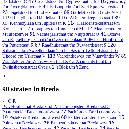
47
91
Ballotstraat
C
Calandstraat t/m Cypresstraat
D
Dagpauwoog
41
t/m Dwergblauwtje
E
Edisonplein t/m Evert Spoorwaterstraat
F
23
69
Fagelstraat t/m Fröbelstraat
G
Gaffelstraat t/m Grote Vos
H
119
16
39
Haagdijk t/m Händellaan
I
IABC t/m Izegemstraat
J
114
J.F. Kennedylaan t/m Jupiterlaan
K
Kaardenstekerstraat t/m
76
114
Kwikstaart
L
Laagbos t/m Lunetstraat
M
Maaibeemd t/m
51
41
Muurbloem
N
Nachtegaalstraat t/m Nuijtsstraat
O
Octave
90
van Rijsselberghestraat t/m Overkroetenlaan
P
P.C. Hooftstraat
67
120
t/m Putterstraat
R
Raadhuisstraat t/m Ruwaardstraat
S
61
6
Sabastraat t/m Sweelincklaan
T
t' Sas t/m Twikkelstraat
U
113
89
Uitoord t/m Urkstraat
V
Vaareindseweg t/m Vuurvlinder
W
43
Waardakker t/m Wuustwezelstraat
Z
Zaanmarkstraat t/m
2
Zwijnsbergenstraat
Overig
't Blok t/m 't Zand
P
90 straten in Breda
← O
R →
23
5
P.C. Hooftstraat
Breda zuid
Paardebijsters
Breda oost
77
Paardeweide
Breda noord-west
Pachtbroek
Breda noord-west
10
68
15
Padakker
Breda noord-west
Paddenvoorden
Breda zuid
26
15
Palmstraat
Breda west
Pannendekkerstraat
Breda west
42
24
Papegaai
Breda noord-west
Papenhof
Breda oost
Parade