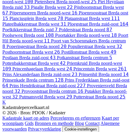
100
25
noord-west
Pietersberg
Breda noord-west
Piet Heynlaan
33
22
Breda zuid
Pigalle
Breda west
Pijnboomstraat
Breda west
67
16
Pijpersmoeren
Breda noord-west
Pioenroosstraat
Breda oost
15
78
111
Planciusplein
Breda west
Plataanstraat
Breda west
31
164
Plateelbakkerstraat
Breda west
Ploegstraat
Breda zuid-oost
7
87
Poelkikkerstraat
Breda zuid
Polderstraat
Breda noord
108
18
Poolseweg
Breda oost
Poortakker
Breda noord-west
Poort
11
Hil
Breda noord-west
Poort van Schoenmakers
Breda centrum
8
20
32
Poperingestraat
Breda noord
Populierstraat
Breda west
26
49
Posthoornstraat
Breda west
Postillonstraat
Breda west
43
5
Postlaan
Breda zuid-oost
Potkanstraat
Breda centrum
42
Pottenbakkerstraat
Breda west
Priemkruid
Breda noord-west
109
24
261
Princenhagelaan
Breda west
Princentuin
Breda west
23
14
Prins Alexanderlaan
Breda zuid-oost
Prinsenhil
Breda noord
128
Prinsenkade
Breda centrum
Prins Frederiklaan
Breda zuid-oost
64
227
Prins Hendrikstraat
Breda zuid-oost
Proveniersveld
Breda
32
16
noord
Provooststraat
Breda centrum
Putakker
Breda noord-
32
29
25
west
Putmansveld
Breda west
Putterstraat
Breda noord
K
Kadastraleperceelkaart.nl
© 2026 · Bron: PDOK / Kadaster
Kadastrale kaart op adres
Perceelgrens en erfgrenzen
Kaart per
woonplaats
Gids
Bronnen en methode
Blog
Contact
Algemene
voorwaarden
Privacyverklaring
Cookie-instellingen