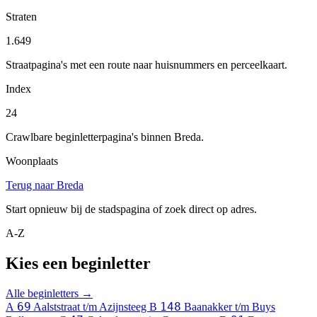
Straten
1.649
Straatpagina's met een route naar huisnummers en perceelkaart.
Index
24
Crawlbare beginletterpagina's binnen Breda.
Woonplaats
Terug naar Breda
Start opnieuw bij de stadspagina of zoek direct op adres.
A-Z
Kies een beginletter
Alle beginletters →
69
148
A
Aalststraat t/m Azijnsteeg
B
Baanakker t/m Buys