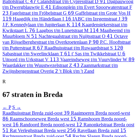
47
91
Ballotstraat
C
Calandstraat t/m Cypresstraat
D
Dagpauwoog
41
t/m Dwergblauwtje
E
Edisonplein t/m Evert Spoorwaterstraat
F
23
69
Fagelstraat t/m Fröbelstraat
G
Gaffelstraat t/m Grote Vos
H
119
16
39
Haagdijk t/m Händellaan
I
IABC t/m Izegemstraat
J
114
J.F. Kennedylaan t/m Jupiterlaan
K
Kaardenstekerstraat t/m
76
114
Kwikstaart
L
Laagbos t/m Lunetstraat
M
Maaibeemd t/m
51
41
Muurbloem
N
Nachtegaalstraat t/m Nuijtsstraat
O
Octave
90
van Rijsselberghestraat t/m Overkroetenlaan
P
P.C. Hooftstraat
67
120
t/m Putterstraat
R
Raadhuisstraat t/m Ruwaardstraat
S
61
6
Sabastraat t/m Sweelincklaan
T
t' Sas t/m Twikkelstraat
U
113
89
Uitoord t/m Urkstraat
V
Vaareindseweg t/m Vuurvlinder
W
43
Waardakker t/m Wuustwezelstraat
Z
Zaanmarkstraat t/m
2
Zwijnsbergenstraat
Overig
't Blok t/m 't Zand
R
67 straten in Breda
← P
S →
39
Raadhuisstraat
Breda zuid-oost
Raaimoeren
Breda noord-west
86
15
Raamschoorseweg
Breda west
Ramshoorn
Breda noord-
16
12
west
Randoord
Breda noord-west
Ranonkelstraat
Breda oost
51
256
15
Rat Verleghstraat
Breda west
Ravellaan
Breda zuid
54
Rechterenstraat
Breda zuid-oost
Rechte Slagen
Breda noord-