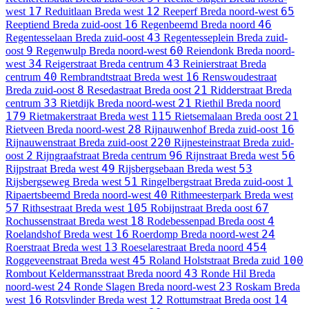
17
12
65
west
Reduitlaan
Breda west
Reeperf
Breda noord-west
16
46
Reeptiend
Breda zuid-oost
Regenbeemd
Breda noord
43
Regentesselaan
Breda zuid-oost
Regentesseplein
Breda zuid-
9
60
oost
Regenwulp
Breda noord-west
Reiendonk
Breda noord-
34
43
west
Reigerstraat
Breda centrum
Reinierstraat
Breda
40
16
centrum
Rembrandtstraat
Breda west
Renswoudestraat
8
21
Breda zuid-oost
Resedastraat
Breda oost
Ridderstraat
Breda
33
21
centrum
Rietdijk
Breda noord-west
Riethil
Breda noord
179
115
21
Rietmakerstraat
Breda west
Rietsemalaan
Breda oost
28
16
Rietveen
Breda noord-west
Rijnauwenhof
Breda zuid-oost
220
Rijnauwenstraat
Breda zuid-oost
Rijnesteinstraat
Breda zuid-
2
96
56
oost
Rijngraafstraat
Breda centrum
Rijnstraat
Breda west
49
53
Rijpstraat
Breda west
Rijsbergsebaan
Breda west
51
1
Rijsbergseweg
Breda west
Ringelbergstraat
Breda zuid-oost
40
Ripaertsbeemd
Breda noord-west
Rithmeesterpark
Breda west
57
105
67
Rithsestraat
Breda west
Robijnstraat
Breda oost
18
4
Rochussenstraat
Breda west
Rodebessenpad
Breda oost
16
24
Roelandshof
Breda west
Roerdomp
Breda noord-west
13
454
Roerstraat
Breda west
Roeselarestraat
Breda noord
45
100
Roggeveenstraat
Breda west
Roland Holststraat
Breda zuid
43
Rombout Keldermansstraat
Breda noord
Ronde Hil
Breda
24
23
noord-west
Ronde Slagen
Breda noord-west
Roskam
Breda
16
12
14
west
Rotsvlinder
Breda west
Rottumstraat
Breda oost