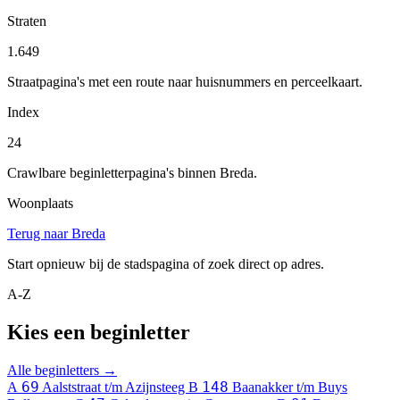
Straten
1.649
Straatpagina's met een route naar huisnummers en perceelkaart.
Index
24
Crawlbare beginletterpagina's binnen Breda.
Woonplaats
Terug naar Breda
Start opnieuw bij de stadspagina of zoek direct op adres.
A-Z
Kies een beginletter
Alle beginletters →
69
148
A
Aalststraat t/m Azijnsteeg
B
Baanakker t/m Buys