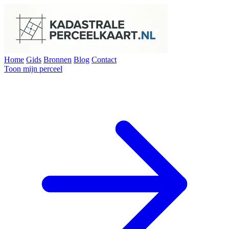
Home
Gids
Bronnen
Blog
Contact
Toon mijn perceel