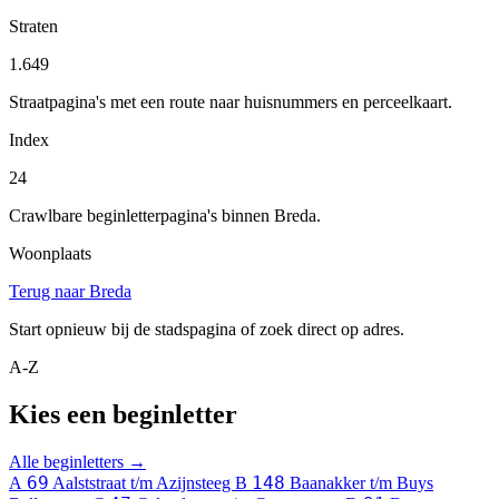
Straten
1.649
Straatpagina's met een route naar huisnummers en perceelkaart.
Index
24
Crawlbare beginletterpagina's binnen Breda.
Woonplaats
Terug naar Breda
Start opnieuw bij de stadspagina of zoek direct op adres.
A-Z
Kies een beginletter
Alle beginletters →
69
148
A
Aalststraat t/m Azijnsteeg
B
Baanakker t/m Buys