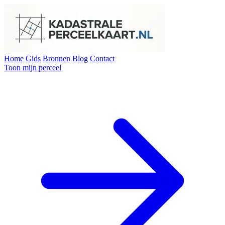
Home
Gids
Bronnen
Blog
Contact
Toon mijn perceel