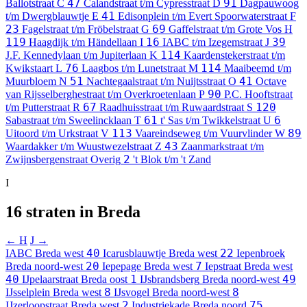
47
91
Ballotstraat
C
Calandstraat t/m Cypresstraat
D
Dagpauwoog
41
t/m Dwergblauwtje
E
Edisonplein t/m Evert Spoorwaterstraat
F
23
69
Fagelstraat t/m Fröbelstraat
G
Gaffelstraat t/m Grote Vos
H
119
16
39
Haagdijk t/m Händellaan
I
IABC t/m Izegemstraat
J
114
J.F. Kennedylaan t/m Jupiterlaan
K
Kaardenstekerstraat t/m
76
114
Kwikstaart
L
Laagbos t/m Lunetstraat
M
Maaibeemd t/m
51
41
Muurbloem
N
Nachtegaalstraat t/m Nuijtsstraat
O
Octave
90
van Rijsselberghestraat t/m Overkroetenlaan
P
P.C. Hooftstraat
67
120
t/m Putterstraat
R
Raadhuisstraat t/m Ruwaardstraat
S
61
6
Sabastraat t/m Sweelincklaan
T
t' Sas t/m Twikkelstraat
U
113
89
Uitoord t/m Urkstraat
V
Vaareindseweg t/m Vuurvlinder
W
43
Waardakker t/m Wuustwezelstraat
Z
Zaanmarkstraat t/m
2
Zwijnsbergenstraat
Overig
't Blok t/m 't Zand
I
16 straten in Breda
← H
J →
40
22
IABC
Breda west
Icarusblauwtje
Breda west
Iepenbroek
20
7
Breda noord-west
Iepepage
Breda west
Iepstraat
Breda west
40
1
49
IJpelaarstraat
Breda oost
IJsbrandsberg
Breda noord-west
8
8
IJsselplein
Breda west
IJsvogel
Breda noord-west
2
75
IJzerloopstraat
Breda west
Industriekade
Breda noord