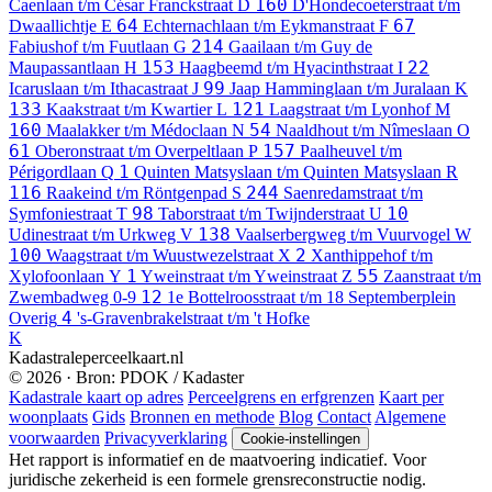
160
Caenlaan t/m César Franckstraat
D
D'Hondecoeterstraat t/m
64
67
Dwaallichtje
E
Echternachlaan t/m Eykmanstraat
F
214
Fabiushof t/m Fuutlaan
G
Gaailaan t/m Guy de
153
22
Maupassantlaan
H
Haagbeemd t/m Hyacinthstraat
I
99
Icaruslaan t/m Ithacastraat
J
Jaap Hamminglaan t/m Juralaan
K
133
121
Kaakstraat t/m Kwartier
L
Laagstraat t/m Lyonhof
M
160
54
Maalakker t/m Médoclaan
N
Naaldhout t/m Nîmeslaan
O
61
157
Oberonstraat t/m Overpeltlaan
P
Paalheuvel t/m
1
Périgordlaan
Q
Quinten Matsyslaan t/m Quinten Matsyslaan
R
116
244
Raakeind t/m Röntgenpad
S
Saenredamstraat t/m
98
10
Symfoniestraat
T
Taborstraat t/m Twijnderstraat
U
138
Udinestraat t/m Urkweg
V
Vaalserbergweg t/m Vuurvogel
W
100
2
Waagstraat t/m Wuustwezelstraat
X
Xanthippehof t/m
1
55
Xylofoonlaan
Y
Yweinstraat t/m Yweinstraat
Z
Zaanstraat t/m
12
Zwembadweg
0-9
1e Bottelroosstraat t/m 18 Septemberplein
4
Overig
's-Gravenbrakelstraat t/m 't Hofke
K
Kadastraleperceelkaart.nl
© 2026 · Bron: PDOK / Kadaster
Kadastrale kaart op adres
Perceelgrens en erfgrenzen
Kaart per
woonplaats
Gids
Bronnen en methode
Blog
Contact
Algemene
voorwaarden
Privacyverklaring
Cookie-instellingen
Het rapport is informatief en de maatvoering indicatief. Voor
juridische zekerheid is een formele grensreconstructie nodig.