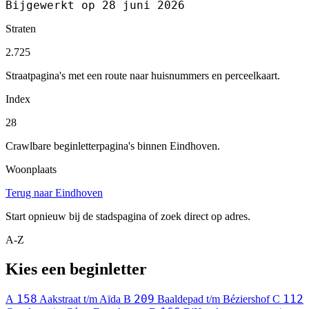
Bijgewerkt op 28 juni 2026
Straten
2.725
Straatpagina's met een route naar huisnummers en perceelkaart.
Index
28
Crawlbare beginletterpagina's binnen Eindhoven.
Woonplaats
Terug naar Eindhoven
Start opnieuw bij de stadspagina of zoek direct op adres.
A-Z
Kies een beginletter
158
209
112
A
Aakstraat t/m Aïda
B
Baaldepad t/m Béziershof
C