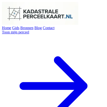
Home
Gids
Bronnen
Blog
Contact
Toon mijn perceel