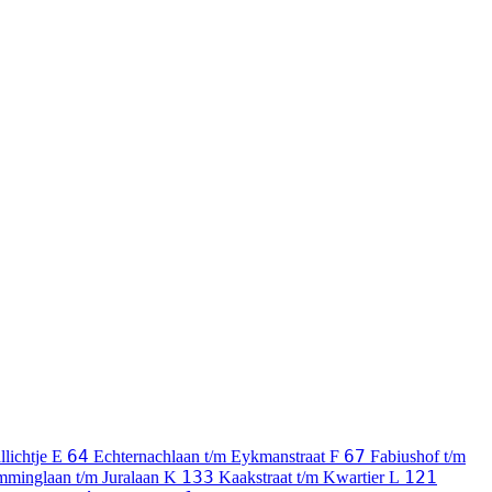
64
67
llichtje
E
Echternachlaan t/m Eykmanstraat
F
Fabiushof t/m
133
121
mminglaan t/m Juralaan
K
Kaakstraat t/m Kwartier
L