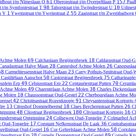
61
157
ldhout t/m Nîmeslaan
O
Oberonstraat t/m Overpeltlaan
P
Paal
98
10
t t/m Symfoniestraat
T
Taborstraat t/m Twijnderstraat
U
Udines
1
55
n
Y
Yweinstraat t/m Yweinstraat
Z
Zaanstraat t/m Zwembadweg
69
18
Achtse Molen
Calchaslaan
Begijnenbroek
Caldarastraat
Oud-Ge
28
26
Canadastraat
Halve Maan
Canneshof
Achtse Molen
Canopusla
68
23
Carmelitessenstraat
Halve Maan
Carry Pothuis-Smitstraat
Oud-W
50
75
Castiliëlaan
Aanschot
Castorstraat
Begijnenbroek
Catharinaple
49
22
70
usplein
Erp
Celsiusstraat
Erp
Centauriestraat
Putten
Ceramla
49
38
Achtse Molen
Charentelaan
Achtse Molen
Charles Dickenslaa
10
22
se Molen
Chaussonstraat
Oud-Gestel
Cherbourglaan
Achtse Mo
42
91
ensel
Christinastraat
Rozenknopje
Chrysantenstraat
Kortonjo
13
18
26
lre
Citrushof
Dommelbeemd
Claes Berchemstraat
Putten
Cl
48
180
16
tginning
Cliostraat
Begijnenbroek
Cliviastraat
Kortonjo
Cl
24
7
anderstraat
Ontginning
Collseweg
Oud-Tongelre
Colmarhof
Ach
17
36
t
Oud-Tongelre
Constant Nefkensstraat
De Laak
Contrabasstraa
16
58
rellistraat
Oud-Gestel
Cor Gehrelslaan
Achtse Molen
Coriolan
28
89
riendtstraat
Erp
Cornelis Dopperstraat
Oud-Gestel
Cornelis Kr