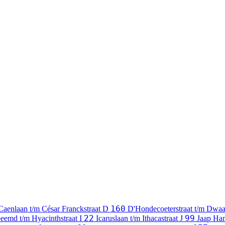
160
Caenlaan t/m César Franckstraat
D
D'Hondecoeterstraat t/m Dwaa
22
99
eemd t/m Hyacinthstraat
I
Icaruslaan t/m Ithacastraat
J
Jaap Ha