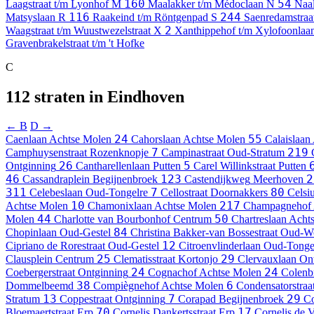
160
54
Laagstraat t/m Lyonhof
M
Maalakker t/m Médoclaan
N
Naa
116
244
Matsyslaan
R
Raakeind t/m Röntgenpad
S
Saenredamstraa
2
Waagstraat t/m Wuustwezelstraat
X
Xanthippehof t/m Xylofoonlaa
Gravenbrakelstraat t/m 't Hofke
C
112 straten in Eindhoven
← B
D →
24
55
Caenlaan
Achtse Molen
Cahorslaan
Achtse Molen
Calaislaan
7
219
Camphuysenstraat
Rozenknopje
Campinastraat
Oud-Stratum
26
5
Ontginning
Cantharellenlaan
Putten
Carel Willinkstraat
Putten
46
123
2
Cassandraplein
Begijnenbroek
Castendijkweg
Meerhoven
311
7
80
Celebeslaan
Oud-Tongelre
Cellostraat
Doornakkers
Celsi
10
217
Achtse Molen
Chamonixlaan
Achtse Molen
Champagnehof
44
50
Molen
Charlotte van Bourbonhof
Centrum
Chartreslaan
Acht
84
Chopinlaan
Oud-Gestel
Christina Bakker-van Bossestraat
Oud-Wo
12
Cipriano de Rorestraat
Oud-Gestel
Citroenvlinderlaan
Oud-Tonge
25
29
Clausplein
Centrum
Clematisstraat
Kortonjo
Clervauxlaan
On
24
24
Coebergerstraat
Ontginning
Cognachof
Achtse Molen
Colenbr
38
6
Dommelbeemd
Compiègnehof
Achtse Molen
Condensatorstraa
13
7
29
Stratum
Coppestraat
Ontginning
Corapad
Begijnenbroek
Co
70
17
Bloemaertstraat
Erp
Cornelis Dankertsstraat
Erp
Cornelis de V