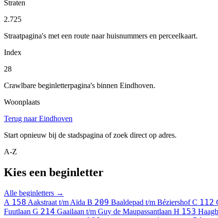
Straten
2.725
Straatpagina's met een route naar huisnummers en perceelkaart.
Index
28
Crawlbare beginletterpagina's binnen Eindhoven.
Woonplaats
Terug naar Eindhoven
Start opnieuw bij de stadspagina of zoek direct op adres.
A-Z
Kies een beginletter
Alle beginletters →
158
209
112
A
Aakstraat t/m Aïda
B
Baaldepad t/m Béziershof
C
214
153
Fuutlaan
G
Gaailaan t/m Guy de Maupassantlaan
H
Haagb