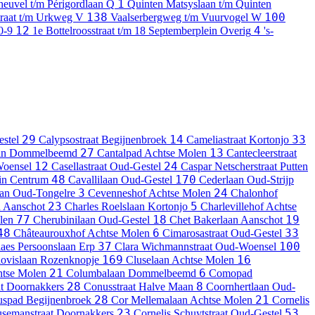
1
heuvel t/m Périgordlaan
Q
Quinten Matsyslaan t/m Quinten
138
100
traat t/m Urkweg
V
Vaalserbergweg t/m Vuurvogel
W
12
4
0-9
1e Bottelroosstraat t/m 18 Septemberplein
Overig
's-
29
14
33
stel
Calypsostraat
Begijnenbroek
Cameliastraat
Kortonjo
27
13
an
Dommelbeemd
Cantalpad
Achtse Molen
Cantecleerstraat
12
24
oensel
Casellastraat
Oud-Gestel
Caspar Netscherstraat
Putten
48
170
in
Centrum
Cavallilaan
Oud-Gestel
Cederlaan
Oud-Strijp
3
24
an
Oud-Tongelre
Cevenneshof
Achtse Molen
Chalonhof
23
5
n
Aanschot
Charles Roelslaan
Kortonjo
Charlevillehof
Achtse
77
18
19
len
Cherubinilaan
Oud-Gestel
Chet Bakerlaan
Aanschot
48
6
33
Châteaurouxhof
Achtse Molen
Cimarosastraat
Oud-Gestel
37
100
aes Persoonslaan
Erp
Clara Wichmannstraat
Oud-Woensel
169
16
ovislaan
Rozenknopje
Cluselaan
Achtse Molen
21
6
tse Molen
Columbalaan
Dommelbeemd
Comopad
28
8
t
Doornakkers
Conusstraat
Halve Maan
Coornhertlaan
Oud-
28
21
uspad
Begijnenbroek
Cor Mellemalaan
Achtse Molen
Cornelis
23
53
usemanstraat
Doornakkers
Cornelis Schuytstraat
Oud-Gestel