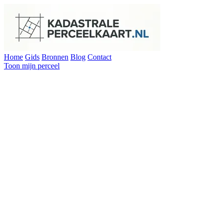
Home
Gids
Bronnen
Blog
Contact
Toon mijn perceel