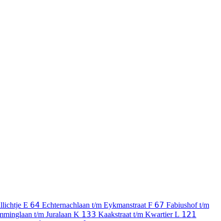
64
67
llichtje
E
Echternachlaan t/m Eykmanstraat
F
Fabiushof t/m
133
121
mminglaan t/m Juralaan
K
Kaakstraat t/m Kwartier
L