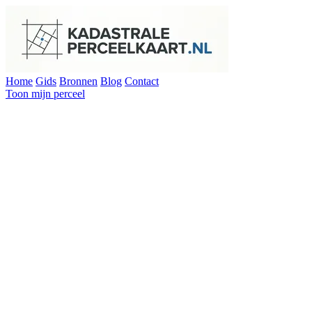
Home
Gids
Bronnen
Blog
Contact
Toon mijn perceel