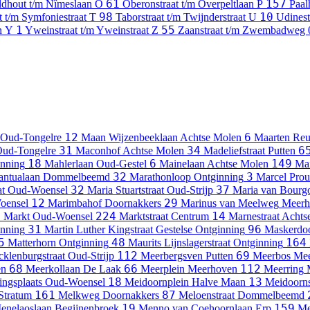
61
157
ldhout t/m Nîmeslaan
O
Oberonstraat t/m Overpeltlaan
P
Paal
98
10
t t/m Symfoniestraat
T
Taborstraat t/m Twijnderstraat
U
Udines
1
55
n
Y
Yweinstraat t/m Yweinstraat
Z
Zaanstraat t/m Zwembadweg
12
6
Oud-Tongelre
Maan Wijzenbeeklaan
Achtse Molen
Maarten Reu
31
34
6
ud-Tongelre
Maconhof
Achtse Molen
Madeliefstraat
Putten
18
6
149
inning
Mahlerlaan
Oud-Gestel
Mainelaan
Achtse Molen
Ma
32
3
ntualaan
Dommelbeemd
Marathonloop
Ontginning
Marcel Prou
32
37
at
Oud-Woensel
Maria Stuartstraat
Oud-Strijp
Maria van Bourg
12
29
oensel
Marimbahof
Doornakkers
Marinus van Meelweg
Meerh
4
224
14
Markt
Oud-Woensel
Marktstraat
Centrum
Marnestraat
Achts
31
96
nning
Martin Luther Kingstraat
Gestelse Ontginning
Maskerdo
5
48
164
Matterhorn
Ontginning
Maurits Lijnslagerstraat
Ontginning
112
69
klenburgstraat
Oud-Strijp
Meerbergsven
Putten
Meerbos
Mee
68
66
112
en
Meerkollaan
De Laak
Meerplein
Meerhoven
Meerring
18
13
ngsplaats
Oud-Woensel
Meidoornplein
Halve Maan
Meidoorns
161
87
Stratum
Melkweg
Doornakkers
Meloenstraat
Dommelbeemd
19
159
enelaoslaan
Begijnenbroek
Menno van Coehoornlaan
Erp
Me