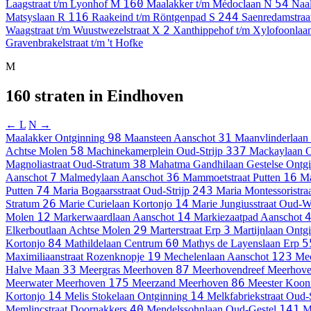
160
54
Laagstraat t/m Lyonhof
M
Maalakker t/m Médoclaan
N
Naa
116
244
Matsyslaan
R
Raakeind t/m Röntgenpad
S
Saenredamstraa
2
Waagstraat t/m Wuustwezelstraat
X
Xanthippehof t/m Xylofoonlaa
Gravenbrakelstraat t/m 't Hofke
M
160 straten in Eindhoven
← L
N →
98
31
Maalakker
Ontginning
Maansteen
Aanschot
Maanvlinderlaan
58
337
Achtse Molen
Machinekamerplein
Oud-Strijp
Mackaylaan
O
38
Magnoliastraat
Oud-Stratum
Mahatma Gandhilaan
Gestelse Ontg
7
36
16
Aanschot
Malmedylaan
Aanschot
Mammoetstraat
Putten
Ma
74
243
Putten
Maria Bogaarsstraat
Oud-Strijp
Maria Montessoristra
26
14
Stratum
Marie Curielaan
Kortonjo
Marie Jungiusstraat
Oud-W
12
14
Molen
Markerwaardlaan
Aanschot
Markiezaatpad
Aanschot
29
3
Elkerboutlaan
Achtse Molen
Marterstraat
Erp
Martijnlaan
Ontgi
84
60
5
Kortonjo
Mathildelaan
Centrum
Mathys de Layenslaan
Erp
19
123
Maximiliaanstraat
Rozenknopje
Mechelenlaan
Aanschot
Mec
33
87
Halve Maan
Meergras
Meerhoven
Meerhovendreef
Meerhov
175
86
Meerwater
Meerhoven
Meerzand
Meerhoven
Meester Kooni
14
14
Kortonjo
Melis Stokelaan
Ontginning
Melkfabriekstraat
Oud-
40
141
Memlincstraat
Doornakkers
Mendelssohnlaan
Oud-Gestel
M