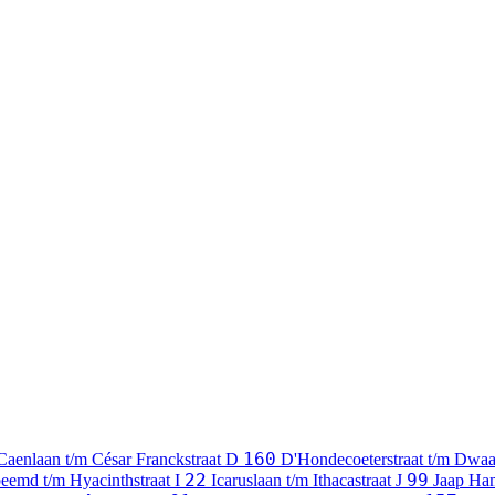
160
Caenlaan t/m César Franckstraat
D
D'Hondecoeterstraat t/m Dwaa
22
99
eemd t/m Hyacinthstraat
I
Icaruslaan t/m Ithacastraat
J
Jaap Ha