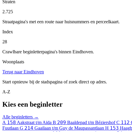
Straten
2.725
Straatpagina's met een route naar huisnummers en perceelkaart.
Index
28
Crawlbare beginletterpagina's binnen Eindhoven.
Woonplaats
Terug naar Eindhoven
Start opnieuw bij de stadspagina of zoek direct op adres.
A-Z
Kies een beginletter
Alle beginletters →
158
209
112
A
Aakstraat t/m Aïda
B
Baaldepad t/m Béziershof
C
214
153
Fuutlaan
G
Gaailaan t/m Guy de Maupassantlaan
H
Haagb