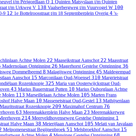
1
heuvel t/m Périgordlaan
Q
Quinten Matsyslaan t/m Quinten
138
100
traat t/m Urkweg
V
Vaalserbergweg t/m Vuurvogel
W
12
4
0-9
1e Bottelroosstraat t/m 18 Septemberplein
Overig
's-
22
22
chlinlaan
Achtse Molen
Maaseikstraat
Aanschot
Maasstraat
5
26
36
Madernolaan
Ontginning
Magerhorst
Gestelse Ontginning
8
45
isweg
Dommelbeemd
Malagijsweg
Ontginning
Maldegempad
15
310
stlaan
Aanschot
Marconilaan
Oud-Woensel
Margrietstraat
325
ondiëlaan
Rozenknopje
Maria van Oosterwijckstraat
Oud-
43
10
oven
Marius Bauerstraat
Putten
Marius Ouborglaan
Achtse
113
105
e Molen
Marseillelaan
Achtse Molen
Marten Frans
10
13
oshof
Halve Maan
Massenetstraat
Oud-Gestel
Mathijsenlaan
209
76
Mauritsstraat
Rozenknopje
Maximahof
Centrum
63
23
rhoven
Meerenakkerplein
Halve Maan
Meerenakkerweg
214
1
Meerhoven
Meerveldhovenseweg
Gestelse Ontginning
38
105
traat
Halve Maan
Meierijlaan
Aanschot
Melati van Javalaan
2
51
15
Melpomenestraat
Begijnenbroek
Melsbroekhof
Aanschot
4
68
nsfortweg
Achtse Molen
Mensinge
Gestelse Ontginning