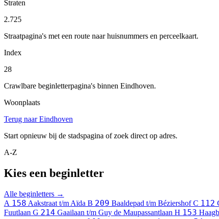
Straten
2.725
Straatpagina's met een route naar huisnummers en perceelkaart.
Index
28
Crawlbare beginletterpagina's binnen Eindhoven.
Woonplaats
Terug naar Eindhoven
Start opnieuw bij de stadspagina of zoek direct op adres.
A-Z
Kies een beginletter
Alle beginletters →
158
209
112
A
Aakstraat t/m Aïda
B
Baaldepad t/m Béziershof
C
214
153
Fuutlaan
G
Gaailaan t/m Guy de Maupassantlaan
H
Haagb