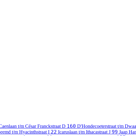
160
Caenlaan t/m César Franckstraat
D
D'Hondecoeterstraat t/m Dwaa
22
99
eemd t/m Hyacinthstraat
I
Icaruslaan t/m Ithacastraat
J
Jaap Ha