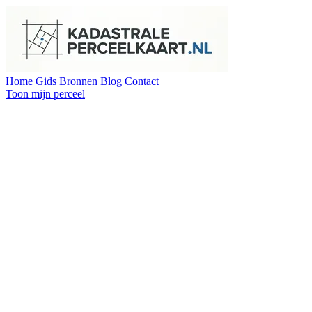
Home
Gids
Bronnen
Blog
Contact
Toon mijn perceel