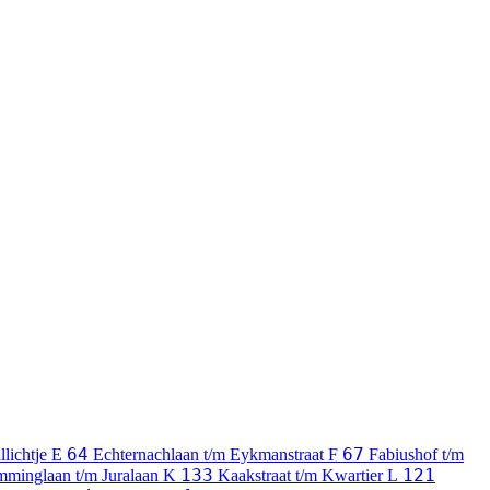
64
67
llichtje
E
Echternachlaan t/m Eykmanstraat
F
Fabiushof t/m
133
121
mminglaan t/m Juralaan
K
Kaakstraat t/m Kwartier
L