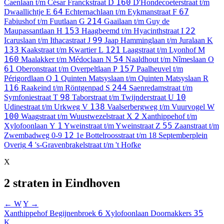
160
Caenlaan t/m César Franckstraat
D
D'Hondecoeterstraat t/m
64
67
Dwaallichtje
E
Echternachlaan t/m Eykmanstraat
F
214
Fabiushof t/m Fuutlaan
G
Gaailaan t/m Guy de
153
22
Maupassantlaan
H
Haagbeemd t/m Hyacinthstraat
I
99
Icaruslaan t/m Ithacastraat
J
Jaap Hamminglaan t/m Juralaan
K
133
121
Kaakstraat t/m Kwartier
L
Laagstraat t/m Lyonhof
M
160
54
Maalakker t/m Médoclaan
N
Naaldhout t/m Nîmeslaan
O
61
157
Oberonstraat t/m Overpeltlaan
P
Paalheuvel t/m
1
Périgordlaan
Q
Quinten Matsyslaan t/m Quinten Matsyslaan
R
116
244
Raakeind t/m Röntgenpad
S
Saenredamstraat t/m
98
10
Symfoniestraat
T
Taborstraat t/m Twijnderstraat
U
138
Udinestraat t/m Urkweg
V
Vaalserbergweg t/m Vuurvogel
W
100
2
Waagstraat t/m Wuustwezelstraat
X
Xanthippehof t/m
1
55
Xylofoonlaan
Y
Yweinstraat t/m Yweinstraat
Z
Zaanstraat t/m
12
Zwembadweg
0-9
1e Bottelroosstraat t/m 18 Septemberplein
4
Overig
's-Gravenbrakelstraat t/m 't Hofke
X
2 straten in Eindhoven
← W
Y →
6
35
Xanthippehof
Begijnenbroek
Xylofoonlaan
Doornakkers
K