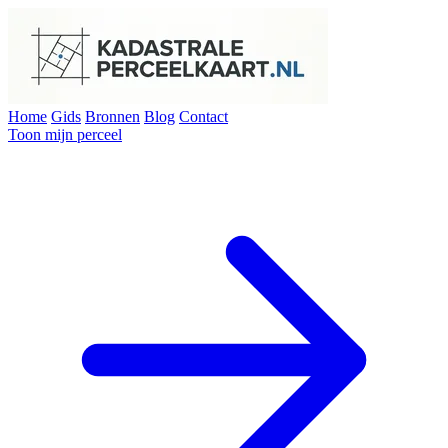
Home
Gids
Bronnen
Blog
Contact
Toon mijn perceel