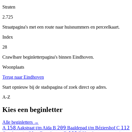
Straten
2.725
Straatpagina's met een route naar huisnummers en perceelkaart.
Index
28
Crawlbare beginletterpagina's binnen Eindhoven.
Woonplaats
Terug naar Eindhoven
Start opnieuw bij de stadspagina of zoek direct op adres.
A-Z
Kies een beginletter
Alle beginletters →
158
209
112
A
Aakstraat t/m Aïda
B
Baaldepad t/m Béziershof
C